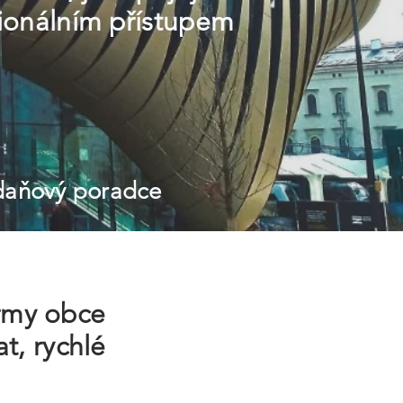
sionálním přístupem
 daňový poradce
irmy obce
t, rychlé