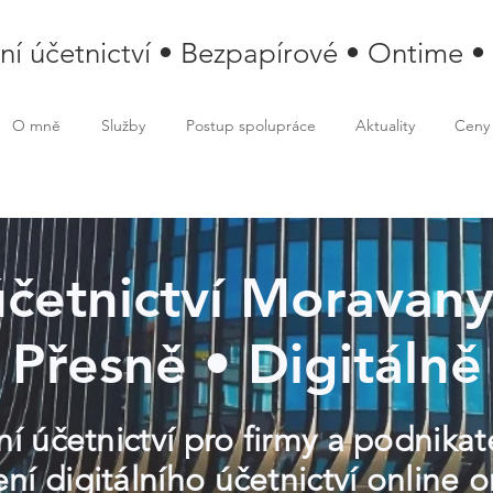
lní účetnictví • Bezpapírové • Ontime •
O mně
Služby
Postup spolupráce
Aktuality
Ceny
účetnictví Moravany
Přesně • Digitálně
ní účetnictví pro firmy a podnika
í digitálního účetnictví online o