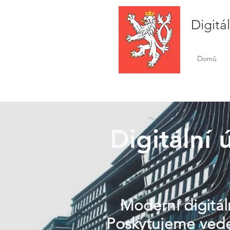
Digitá
Domů
Digitální 
Moderní digitál
Poskytujeme veden