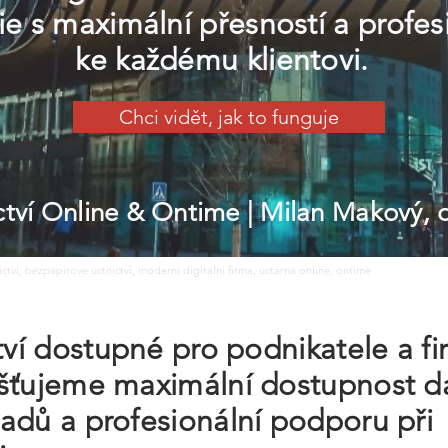
e s maximální přesností a profe
ke každému klientovi.
Chci vidět, jak to funguje
ictví Online & Ontime
| Milan Makový,
nictvi, bezpapirove uctnictvi, moderni digitalni firma, uctarna online, ontime
ctví dostupné pro podnikatele a f
šťujeme maximální dostupnost da
adů a profesionální podporu při