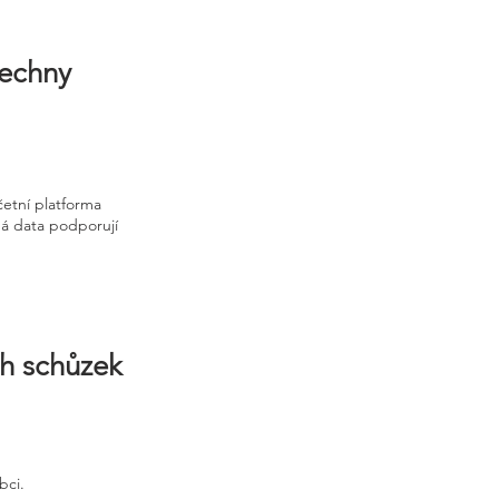
šechny
etní platforma
ná data podporují
ch schůzek
bci.