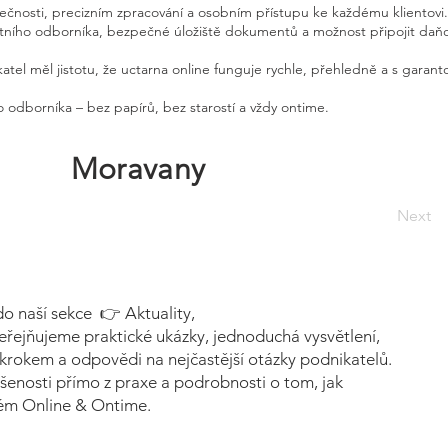
pečnosti, precizním zpracování a osobním přístupu ke každému klientovi.
etního odborníka, bezpečné úložiště dokumentů a možnost připojit daň
atel měl jistotu, že uctarna online funguje rychle, přehledně a s garan
 odborníka – bez papírů, bez starostí a vždy ontime.
Moravany
Next
do naší sekce 👉 Aktuality,
eřejňujeme praktické ukázky, jednoduchá vysvětlení,
krokem a odpovědi na nejčastější otázky podnikatelů.
šenosti přímo z praxe a podrobnosti o tom, jak
tém Online & Ontime.