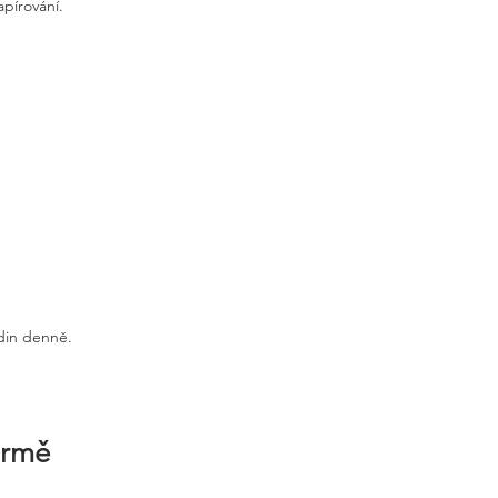
apírování.
odin denně.
irmě