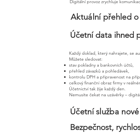
Digitální provoz zrychluje komunika
Aktuální přehled o
Účetní data ihned 
Každý doklad, který nahrajete, se a
Můžete sledovat:
stav pokladny a bankovních účtů,
přehled závazků a pohledávek,
kontrolu DPH a připravenost na pří
celkový finanční obraz firmy v reáln
Účetnictví tak žije každý den.
Nemusíte čekat na uzávěrky – digitál
Účetní služba nov
Bezpečnost, rychlos