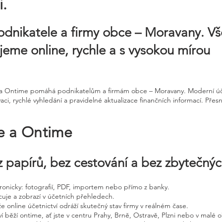
.
odnikatele a firmy obce – Moravany. V
ujeme online, rychle a s vysokou mírou
ne a Ontime pomáhá podnikatelům a firmám obce – Moravany. Moderní úč
, rychlé vyhledání a pravidelné aktualizace finančních informací. Přes
ne a Ontime
 papírů, bez cestování a bez zbytečný
ktronicky: fotografií, PDF, importem nebo přímo z banky.
cuje a zobrazí v účetních přehledech.
že online účetnictví odráží skutečný stav firmy v reálném čase.
í běží ontime, ať jste v centru Prahy, Brně, Ostravě, Plzni nebo v malé o