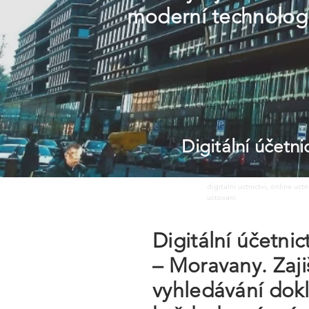
moderní technologi
Digitální účetn
digitalni uctnictvi, online uct
uctovani
Digitální účetni
– Moravany. Zaji
vyhledávání dokl