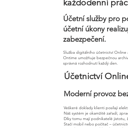
každodenní práci
Účetní služby pro p
účetní úkony realiz
zabezpečení.
Služba digitálního účetnictví Onli
Ontime umožňuje bezpečnou archivaci
správná rozhodnutí každý den.
Účetnictví Onli
Moderní provoz bez
Veškeré doklady klienti posílají ele
Náš systém je okamžitě zařadí, zpra
Díky tomu mají podnikatelé jistotu, 
Stačí mobil nebo počítač – účetnictv