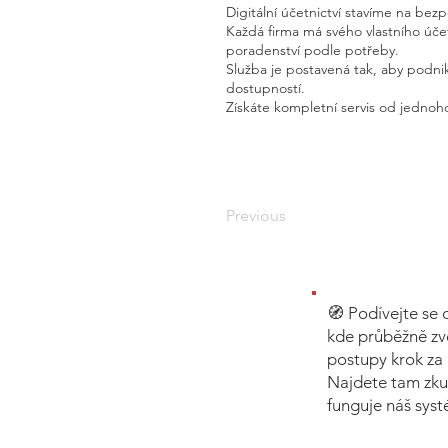
Digitální účetnictví stavíme na bez
Každá firma má svého vlastního úč
poradenství podle potřeby.
Služba je postavená tak, aby podnik
dostupností.
Získáte kompletní servis od jednoho
Previous
🧭 Podívejte se 
kde průběžně zv
postupy krok za 
Najdete tam zku
funguje náš sys