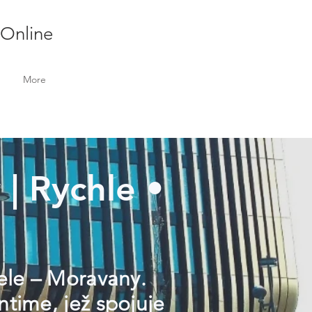
 Online
More
 | Rychle •
tele – Moravany.
ntime, jež spojuje