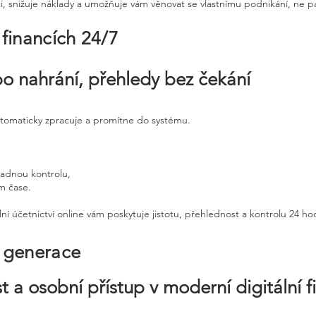
ci, snižuje náklady a umožňuje vám věnovat se vlastnímu podnikání, ne p
 financích 24/7
po nahrání, přehledy bez čekání
utomaticky zpracuje a promítne do systému.
padnou kontrolu,
ém čase.
ní účetnictví online vám poskytuje jistotu, přehlednost a kontrolu 24 h
é generace
t a osobní přístup v moderní digitální f