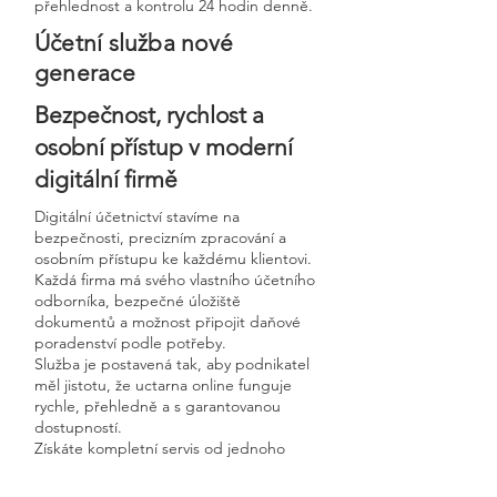
přehlednost a kontrolu 24 hodin denně.
Účetní služba nové
generace
Bezpečnost, rychlost a
osobní přístup v moderní
digitální firmě
Digitální účetnictví stavíme na
bezpečnosti, precizním zpracování a
osobním přístupu ke každému klientovi.
Každá firma má svého vlastního účetního
odborníka, bezpečné úložiště
dokumentů a možnost připojit daňové
poradenství podle potřeby.
Služba je postavená tak, aby podnikatel
měl jistotu, že uctarna online funguje
rychle, přehledně a s garantovanou
dostupností.
Získáte kompletní servis od jednoho
odborníka – bez papírů, bez starostí a
vždy ontime.