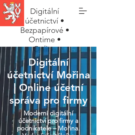
Digitální
účetnictví •
Bezpapírové •
Ontime •
Online
Digitální
účetnictví Mořina
| Online účetní
správa pro firmy
Moderní digitální
účetnictví pro firmy a
podnikatele – Mořina.