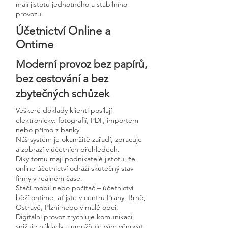
mají jistotu jednotného a stabilního
provozu.
Účetnictví Online a
Ontime
Moderní provoz bez papírů,
bez cestování a bez
zbytečných schůzek
Veškeré doklady klienti posílají
elektronicky: fotografií, PDF, importem
nebo přímo z banky.
Náš systém je okamžitě zařadí, zpracuje
a zobrazí v účetních přehledech.
Díky tomu mají podnikatelé jistotu, že
online účetnictví odráží skutečný stav
firmy v reálném čase.
Stačí mobil nebo počítač – účetnictví
běží ontime, ať jste v centru Prahy, Brně,
Ostravě, Plzni nebo v malé obci.
Digitální provoz zrychluje komunikaci,
snižuje náklady a umožňuje vám věnovat