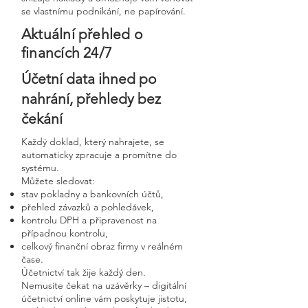
se vlastnímu podnikání, ne papírování.
Aktuální přehled o
financích 24/7
Účetní data ihned po
nahrání, přehledy bez
čekání
Každý doklad, který nahrajete, se
automaticky zpracuje a promítne do
systému.
Můžete sledovat:
stav pokladny a bankovních účtů,
přehled závazků a pohledávek,
kontrolu DPH a připravenost na
případnou kontrolu,
celkový finanční obraz firmy v reálném
čase.
Účetnictví tak žije každý den.
Nemusíte čekat na uzávěrky – digitální
účetnictví online vám poskytuje jistotu,