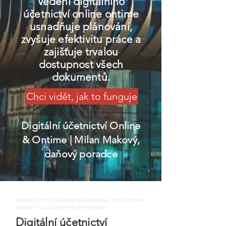
Vedení digitálního
účetnictví online ontime
usnadňuje plánování,
zvyšuje efektivitu práce a
zajišťuje trvalou
dostupnost všech
dokumentů.
Chci vidět, jak to funguje
Digitální účetnictví Online
& Ontime
| Milan Makový,
daňový poradce
digitalni uctnictvi, online uctnictvi, bezpapirove uctnictvi, moderni
digitalni firma, uctarna online, ontime uctovani
Digitální účetnictví