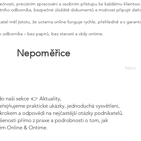
pečnosti, precizním zpracování a osobním přístupu ke každému klientovi.
etního odborníka, bezpečné úložiště dokumentů a možnost připojit daň
atel měl jistotu, že uctarna online funguje rychle, přehledně a s garan
 odborníka – bez papírů, bez starostí a vždy ontime.
Nepoměřice
Next
do naší sekce 👉 Aktuality,
eřejňujeme praktické ukázky, jednoduchá vysvětlení,
krokem a odpovědi na nejčastější otázky podnikatelů.
šenosti přímo z praxe a podrobnosti o tom, jak
tém Online & Ontime.