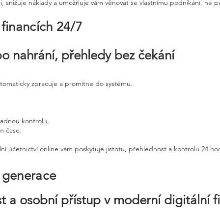
ci, snižuje náklady a umožňuje vám věnovat se vlastnímu podnikání, ne p
 financích 24/7
po nahrání, přehledy bez čekání
utomaticky zpracuje a promítne do systému.
padnou kontrolu,
ém čase.
ní účetnictví online vám poskytuje jistotu, přehlednost a kontrolu 24 h
é generace
t a osobní přístup v moderní digitální f