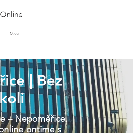
 Online
More
ice | Bez
koli
ele – Nepoměřice.
online ontime s