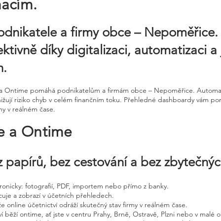
macím.
podnikatele a firmy obce – Nepoměřic
ktivně díky digitalizaci, automatizaci 
h.
ine a Ontime pomáhá podnikatelům a firmám obce – Nepoměřice. Automa
 snižují riziko chyb v celém finančním toku. Přehledné dashboardy vám 
ny v reálném čase.
ne a Ontime
 papírů, bez cestování a bez zbytečný
ktronicky: fotografií, PDF, importem nebo přímo z banky.
cuje a zobrazí v účetních přehledech.
že online účetnictví odráží skutečný stav firmy v reálném čase.
í běží ontime, ať jste v centru Prahy, Brně, Ostravě, Plzni nebo v malé o