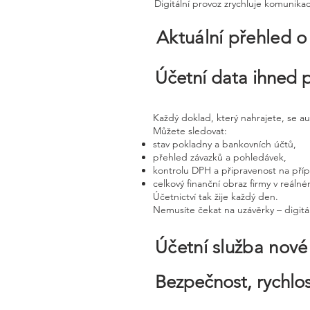
Digitální provoz zrychluje komunika
Aktuální přehled o
Účetní data ihned 
Každý doklad, který nahrajete, se a
Můžete sledovat:
stav pokladny a bankovních účtů,
přehled závazků a pohledávek,
kontrolu DPH a připravenost na pří
celkový finanční obraz firmy v reáln
Účetnictví tak žije každý den.
Nemusíte čekat na uzávěrky – digitál
Účetní služba nov
Bezpečnost, rychlos