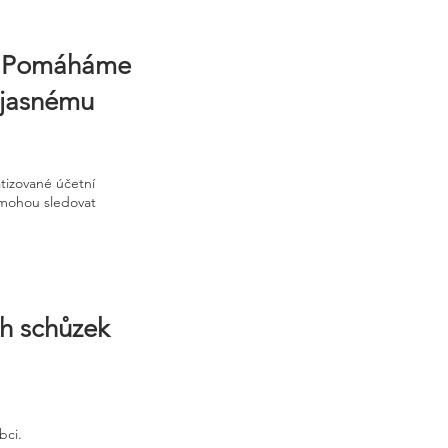
e. Pomáháme
a jasnému
tizované účetní
pomohou sledovat
ch schůzek
bci.