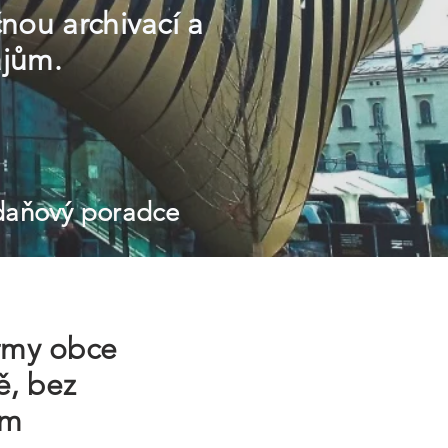
ou archivací a
ajům.
 daňový poradce
irmy obce
, bez
ím