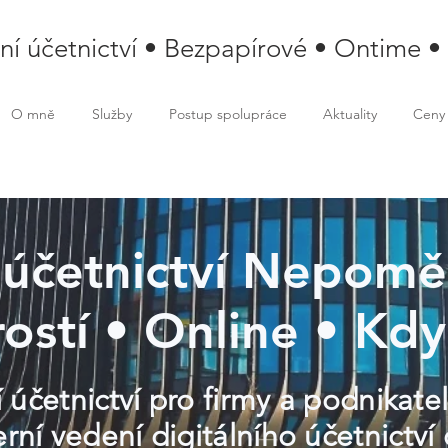
lní účetnictví • Bezpapírové • Ontime •
O mně
Služby
Postup spolupráce
Aktuality
Ceny
í účetnictví Nepoměř
rostí • Online • Kdy
í účetnictví pro firmy a podnikat
í vedení digitálního účetnictví 