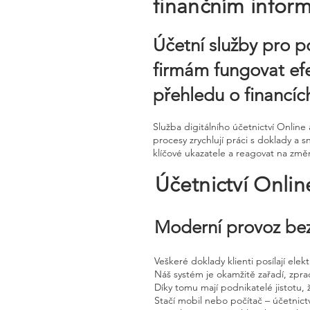
finančním infor
Účetní služby pro 
firmám fungovat efe
přehledu o financíc
Služba digitálního účetnictví Onl
procesy zrychlují práci s doklady a
klíčové ukazatele a reagovat na změ
Účetnictví Onli
Moderní provoz bez
Veškeré doklady klienti posílají ele
Náš systém je okamžitě zařadí, zpra
Díky tomu mají podnikatelé jistotu, 
Stačí mobil nebo počítač – účetnictv