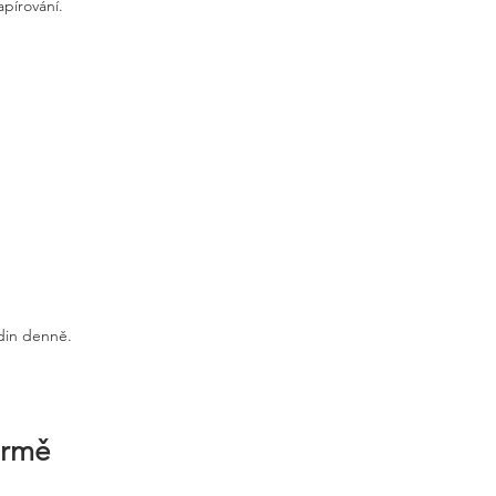
apírování.
odin denně.
irmě