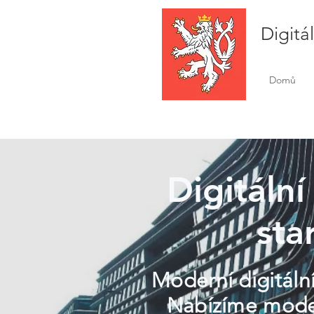
Digitá
Domů
Digitáln
sta
Moderní digitáln
Nabízíme modern