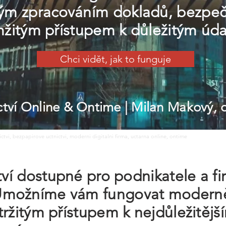
m zpracováním dokladů, bezpečn
žitým přístupem k důležitým úd
Chci vidět, jak to funguje
ictví Online & Ontime
| Milan Makový,
nictvi, bezpapirove uctnictvi, moderni digitalni firma, uctarna online, ontime
ctví dostupné pro podnikatele a f
Umožníme vám fungovat moderně
tržitým přístupem k nejdůležitějš