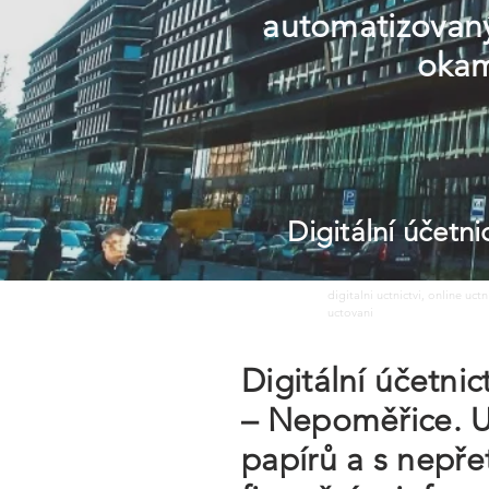
automatizovaný
okam
Digitální účetn
digitalni uctnictvi, online uct
uctovani
Digitální účetni
– Nepoměřice. 
papírů a s nepře