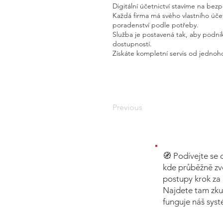
Digitální účetnictví stavíme na bez
Každá firma má svého vlastního úč
poradenství podle potřeby.
Služba je postavená tak, aby podnik
dostupností.
Získáte kompletní servis od jednoho
Previous
🧭 Podívejte se 
kde průběžně zv
postupy krok za 
Najdete tam zku
funguje náš sys