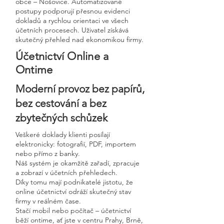
obce – Nošovice. Automatizované
postupy podporují přesnou evidenci
dokladů a rychlou orientaci ve všech
účetních procesech. Uživatel získává
skutečný přehled nad ekonomikou firmy.
Účetnictví Online a
Ontime
Moderní provoz bez papírů,
bez cestování a bez
zbytečných schůzek
Veškeré doklady klienti posílají
elektronicky: fotografií, PDF, importem
nebo přímo z banky.
Náš systém je okamžitě zařadí, zpracuje
a zobrazí v účetních přehledech.
Díky tomu mají podnikatelé jistotu, že
online účetnictví odráží skutečný stav
firmy v reálném čase.
Stačí mobil nebo počítač – účetnictví
běží ontime, ať jste v centru Prahy, Brně,