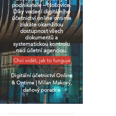
podnikatele – Nošovice.
Díky vedení digitálního
účetnictví online ontime
získáte okamžitou
dostupnost všech
dokumentů a
systematickou kontrolu
nad účetní agendou.
Chci vidět, jak to funguje
Digitální účetnictví Online
& Ontime
| Milan Makový,
daňový poradce
digitalni uctnictvi, online uctnictvi, bezpapirove uctnictvi, moderni