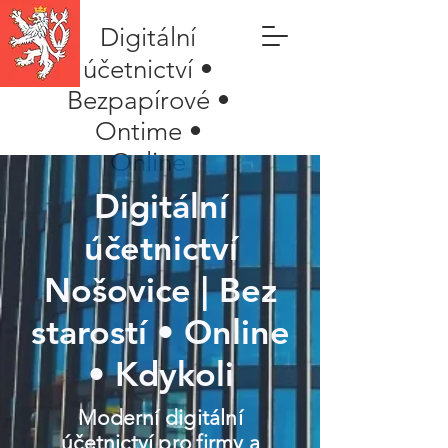
Digitální
účetnictví •
Bezpapírové •
Ontime •
Online
Digitální
účetnictví
Nošovice | Bez
starostí • Online
• Kdykoli
Moderní digitální
účetnictví pro firmy a