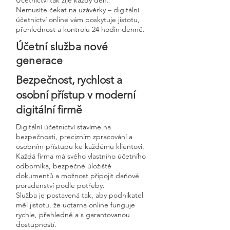
Účetnictví tak žije každý den.
Nemusíte čekat na uzávěrky – digitální
účetnictví online vám poskytuje jistotu,
přehlednost a kontrolu 24 hodin denně.
Účetní služba nové
generace
Bezpečnost, rychlost a
osobní přístup v moderní
digitální firmě
Digitální účetnictví stavíme na
bezpečnosti, precizním zpracování a
osobním přístupu ke každému klientovi.
Každá firma má svého vlastního účetního
odborníka, bezpečné úložiště
dokumentů a možnost připojit daňové
poradenství podle potřeby.
Služba je postavená tak, aby podnikatel
měl jistotu, že uctarna online funguje
rychle, přehledně a s garantovanou
dostupností.