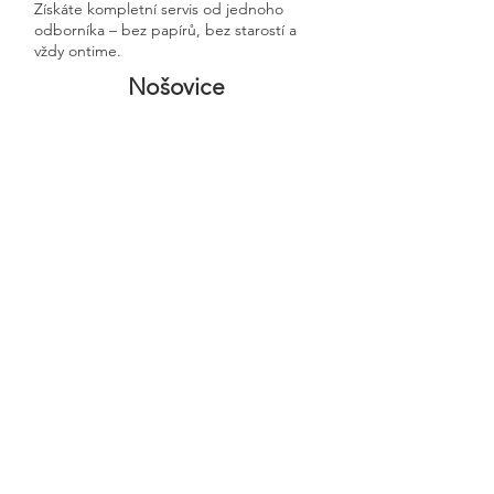
Získáte kompletní servis od jednoho
odborníka – bez papírů, bez starostí a
vždy ontime.
Nošovice
Previous
Next
🧭 Podívejte se do naší sekce 👉
Aktuality,
kde průběžně zveřejňujeme
praktické ukázky, jednoduchá
vysvětlení, postupy krok za krokem a
odpovědi na nejčastější otázky
podnikatelů.
Najdete tam zkušenosti přímo z