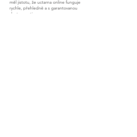
měl jistotu, že uctarna online funguje
rychle, přehledně a s garantovanou
dostupností.
Získáte kompletní servis od jednoho
odborníka – bez papírů, bez starostí a
vždy ontime.
Nové Dvory
Previous
Next
🧭 Podívejte se do naší sekce 👉
Aktuality,
kde průběžně zveřejňujeme
praktické ukázky, jednoduchá
vysvětlení, postupy krok za krokem a
odpovědi na nejčastější otázky