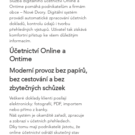
Služba digitálního účetnictví Online a
Ontime pomáhá podnikatelům a firmám
obce – Nové Dvory. Digitální systém
provádí automatické zpracování účetních
dokladů, kontrolu údajů i tvorbu
přehledných výstupů. Uživatel tak získává
komfortní přístup ke všem důležitým
informacím.
Účetnictví Online a
Ontime
Moderní provoz bez papírů,
bez cestování a bez
zbytečných schůzek
Veškeré doklady klienti posílají
elektronicky: fotografií, PDF, importem
nebo přímo z banky.
Náš systém je okamžitě zařadí, zpracuje
a zobrazí v účetních přehledech.
Díky tomu mají podnikatelé jistotu, že
online účetnictví odráží skutečný stav