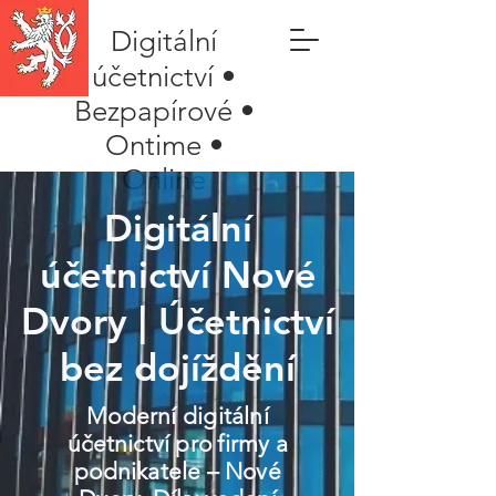
Digitální
účetnictví •
Bezpapírové •
Ontime •
Online
Digitální
účetnictví Nové
Dvory | Účetnictví
bez dojíždění
Moderní digitální
účetnictví pro firmy a
podnikatele – Nové