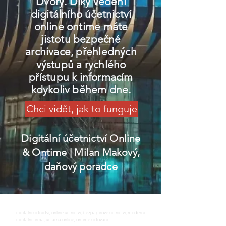
Dvory. Díky vedení
digitálního účetnictví
online ontime máte
jistotu bezpečné
archivace, přehledných
výstupů a rychlého
přístupu k informacím
kdykoliv během dne.
Chci vidět, jak to funguje
Digitální účetnictví Online
& Ontime
| Milan Makový,
daňový poradce
digitalni uctnictvi, online uctnictvi, bezpapirove uctnictvi, moderni
digitalni firma, uctarna online, ontime uctovani