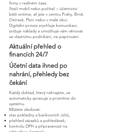
firmy v reálném čase.
Stačí mobil nebo počítač – účetnictví
běží ontime, ať jste v centru Prahy, Brně,
Ostravě, Plzni nebo v malé obci.
Digitální provoz zrychluje komunikaci,
snižuje náklady a umožňuje vám věnovat
se vlastnímu podnikání, ne papírování.
Aktuální přehled o
financích 24/7
Účetní data ihned po
nahrání, přehledy bez
čekání
Každý doklad, který nahrajete, se
automaticky zpracuje a promítne do
systému.
Můžete sledovat:
stav pokladny a bankovních účtů,
přehled závazků a pohledávek,
kontrolu DPH a připravenost na
případnou kontrolu,