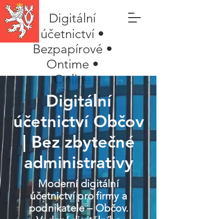
Digitální
účetnictví •
Bezpapírové •
Ontime •
Online
Digitální
účetnictví Občov
| Bez zbytečné
administrativy
Moderní digitální
účetnictví pro firmy a
podnikatele – Občov.