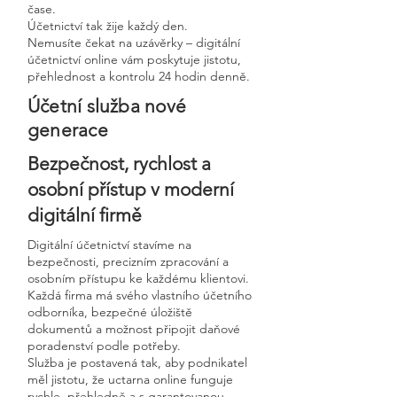
čase.
Účetnictví tak žije každý den.
Nemusíte čekat na uzávěrky – digitální
účetnictví online vám poskytuje jistotu,
přehlednost a kontrolu 24 hodin denně.
Účetní služba nové
generace
Bezpečnost, rychlost a
osobní přístup v moderní
digitální firmě
Digitální účetnictví stavíme na
bezpečnosti, precizním zpracování a
osobním přístupu ke každému klientovi.
Každá firma má svého vlastního účetního
odborníka, bezpečné úložiště
dokumentů a možnost připojit daňové
poradenství podle potřeby.
Služba je postavená tak, aby podnikatel
měl jistotu, že uctarna online funguje
rychle, přehledně a s garantovanou