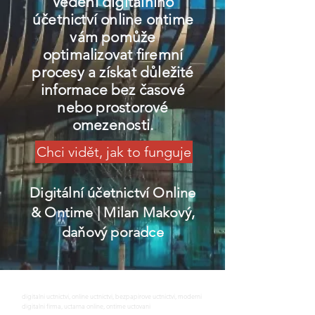
Vedení digitálního
účetnictví online ontime
vám pomůže
optimalizovat firemní
procesy a získat důležité
informace bez časové
nebo prostorové
omezenosti.
Chci vidět, jak to funguje
Digitální účetnictví Online
& Ontime
| Milan Makový,
daňový poradce
digitalni uctnictvi, online uctnictvi, bezpapirove uctnictvi, moderni
digitalni firma, uctarna online, ontime uctovani