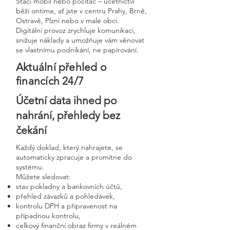
Stačí mobil nebo počítač – účetnictví
běží ontime, ať jste v centru Prahy, Brně,
Ostravě, Plzni nebo v malé obci.
Digitální provoz zrychluje komunikaci,
snižuje náklady a umožňuje vám věnovat
se vlastnímu podnikání, ne papírování.
Aktuální přehled o
financích 24/7
Účetní data ihned po
nahrání, přehledy bez
čekání
Každý doklad, který nahrajete, se
automaticky zpracuje a promítne do
systému.
Můžete sledovat:
stav pokladny a bankovních účtů,
přehled závazků a pohledávek,
kontrolu DPH a připravenost na
případnou kontrolu,
celkový finanční obraz firmy v reálném