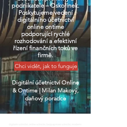
podnikatele – Oskořínek.
Poskytujeme vedení
digitálního účetnictví
online ontime
podporující rychlé
rozhodování a efektivní
řízení finančních toků ve
firmě.
Chci vidět, jak to funguje
Digitální účetnictví Online
& Ontime
| Milan Makový,
daňový poradce
digitalni uctnictvi, online uctnictvi, bezpapirove uctnictvi, moderni