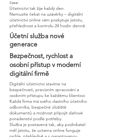
čase.
Účetnictví tak žije každý den.
Nemusíte čekat na uzávěrky – digitální
účetnictví online vám poskytuje jistotu,
přehlednost a kontrolu 24 hodin denně.
Účetní služba nové
generace
Bezpečnost, rychlost a
osobní přístup v moderní
digitální firmě
Digitální účetnictví stavíme na
bezpečnosti, precizním zpracování a
osobním přístupu ke každému klientovi.
Každá firma má svého vlastního účetního
odborníka, bezpečné úložiště
dokumentů a možnost připojit daňové
poradenství podle potřeby.
Služba je postavená tak, aby podnikatel
měl jistotu, že uctarna online funguje
rychle, přehledně a s garantovanou