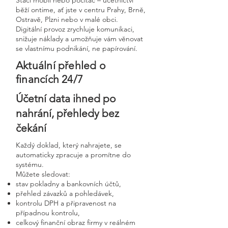
Stačí mobil nebo počítač – účetnictví
běží ontime, ať jste v centru Prahy, Brně,
Ostravě, Plzni nebo v malé obci.
Digitální provoz zrychluje komunikaci,
snižuje náklady a umožňuje vám věnovat
se vlastnímu podnikání, ne papírování.
Aktuální přehled o
financích 24/7
Účetní data ihned po
nahrání, přehledy bez
čekání
Každý doklad, který nahrajete, se
automaticky zpracuje a promítne do
systému.
Můžete sledovat:
stav pokladny a bankovních účtů,
přehled závazků a pohledávek,
kontrolu DPH a připravenost na
případnou kontrolu,
celkový finanční obraz firmy v reálném