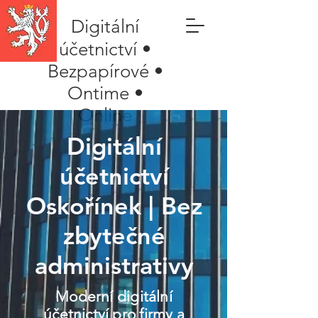
Digitální
účetnictví •
Bezpapírové •
Ontime •
Online
Digitální
účetnictví
Oskořínek | Bez
zbytečné
administrativy
Moderní digitální
účetnictví pro firmy a