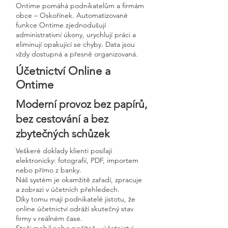
Ontime pomáhá podnikatelům a firmám
obce – Oskořínek. Automatizované
funkce Ontime zjednodušují
administrativní úkony, urychlují práci a
eliminují opakující se chyby. Data jsou
vždy dostupná a přesně organizovaná.
Účetnictví Online a
Ontime
Moderní provoz bez papírů,
bez cestování a bez
zbytečných schůzek
Veškeré doklady klienti posílají
elektronicky: fotografií, PDF, importem
nebo přímo z banky.
Náš systém je okamžitě zařadí, zpracuje
a zobrazí v účetních přehledech.
Díky tomu mají podnikatelé jistotu, že
online účetnictví odráží skutečný stav
firmy v reálném čase.