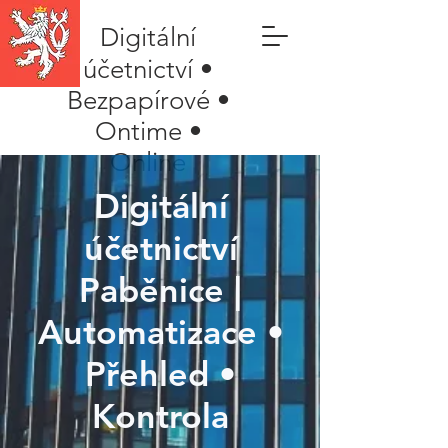
Digitální
účetnictví •
Bezpapírové •
Ontime •
Online
Digitální
účetnictví
Paběnice |
Automatizace •
Přehled •
Kontrola