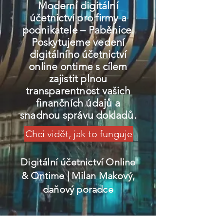
Moderní digitální
účetnictví pro firmy a
podnikatele – Paběnice.
Poskytujeme vedení
digitálního účetnictví
online ontime s cílem
zajistit plnou
transparentnost vašich
finančních údajů a
snadnou správu dokladů.
Chci vidět, jak to funguje
Digitální účetnictví Online
& Ontime
| Milan Makový,
daňový poradce