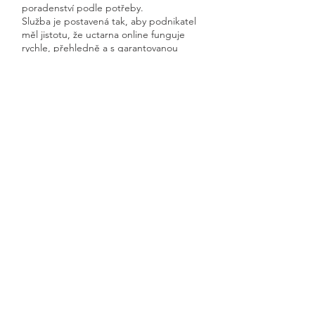
poradenství podle potřeby.
Služba je postavená tak, aby podnikatel
měl jistotu, že uctarna online funguje
rychle, přehledně a s garantovanou
dostupností.
Získáte kompletní servis od jednoho
odborníka – bez papírů, bez starostí a
vždy ontime.
Paběnice
Previous
Next
🧭 Podívejte se do naší sekce 👉
Aktuality,
kde průběžně zveřejňujeme
praktické ukázky, jednoduchá