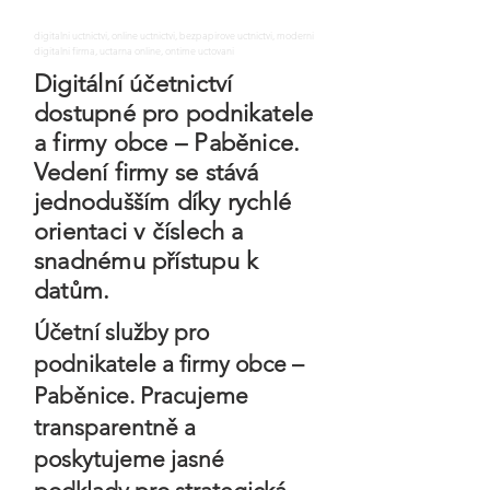
digitalni uctnictvi, online uctnictvi, bezpapirove uctnictvi, moderni
digitalni firma, uctarna online, ontime uctovani
Digitální účetnictví
dostupné pro podnikatele
a firmy obce – Paběnice.
Vedení firmy se stává
jednodušším díky rychlé
orientaci v číslech a
snadnému přístupu k
datům.
Účetní služby pro
podnikatele a firmy obce –
Paběnice. Pracujeme
transparentně a
poskytujeme jasné