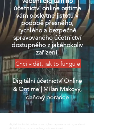
Vedení digitálního
účetnictví online ontime
vám poskytne jistotu v
podobě přesného,
rychlého a bezpečně
spravovaného účetnictví
dostupného z jakéhokoliv
zařízení.
Chci vidět, jak to funguje
Digitální účetnictví Online
& Ontime
| Milan Makový,
daňový poradce
digitalni uctnictvi, online uctnictvi, bezpapirove uctnictvi, moderni
digitalni firma, uctarna online, ontime uctovani