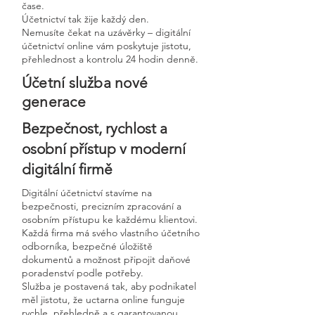
čase.
Účetnictví tak žije každý den.
Nemusíte čekat na uzávěrky – digitální
účetnictví online vám poskytuje jistotu,
přehlednost a kontrolu 24 hodin denně.
Účetní služba nové
generace
Bezpečnost, rychlost a
osobní přístup v moderní
digitální firmě
Digitální účetnictví stavíme na
bezpečnosti, precizním zpracování a
osobním přístupu ke každému klientovi.
Každá firma má svého vlastního účetního
odborníka, bezpečné úložiště
dokumentů a možnost připojit daňové
poradenství podle potřeby.
Služba je postavená tak, aby podnikatel
měl jistotu, že uctarna online funguje
rychle, přehledně a s garantovanou