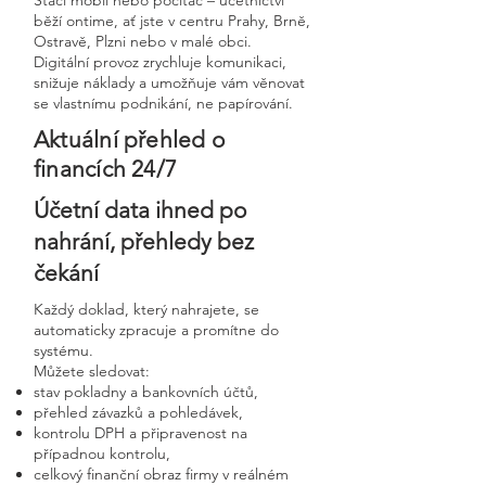
Stačí mobil nebo počítač – účetnictví
běží ontime, ať jste v centru Prahy, Brně,
Ostravě, Plzni nebo v malé obci.
Digitální provoz zrychluje komunikaci,
snižuje náklady a umožňuje vám věnovat
se vlastnímu podnikání, ne papírování.
Aktuální přehled o
financích 24/7
Účetní data ihned po
nahrání, přehledy bez
čekání
Každý doklad, který nahrajete, se
automaticky zpracuje a promítne do
systému.
Můžete sledovat:
stav pokladny a bankovních účtů,
přehled závazků a pohledávek,
kontrolu DPH a připravenost na
případnou kontrolu,
celkový finanční obraz firmy v reálném