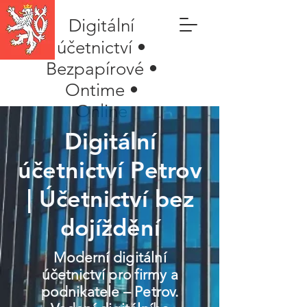
Digitální
účetnictví •
Bezpapírové •
Ontime •
Online
Digitální
účetnictví Petrov
| Účetnictví bez
dojíždění
Moderní digitální
účetnictví pro firmy a
podnikatele – Petrov.