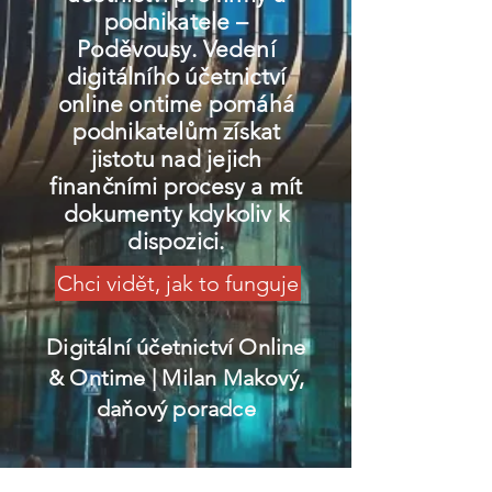
podnikatele –
Poděvousy. Vedení
digitálního účetnictví
online ontime pomáhá
podnikatelům získat
jistotu nad jejich
finančními procesy a mít
dokumenty kdykoliv k
dispozici.
Chci vidět, jak to funguje
Digitální účetnictví Online
& Ontime
| Milan Makový,
daňový poradce