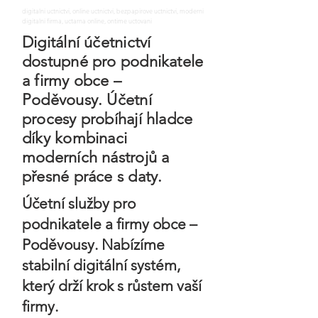
digitalni uctnictvi, online uctnictvi, bezpapirove uctnictvi, moderni
digitalni firma, uctarna online, ontime uctovani
Digitální účetnictví
dostupné pro podnikatele
a firmy obce –
Poděvousy. Účetní
procesy probíhají hladce
díky kombinaci
moderních nástrojů a
přesné práce s daty.
Účetní služby pro
podnikatele a firmy obce –
Poděvousy. Nabízíme
stabilní digitální systém,
který drží krok s růstem vaší
firmy.