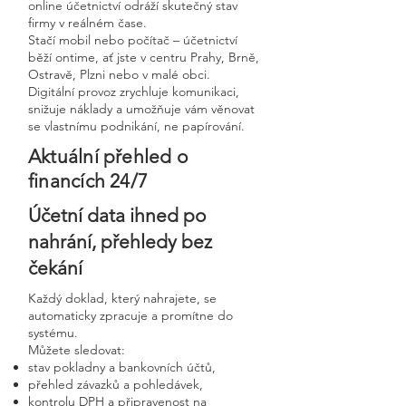
online účetnictví odráží skutečný stav
firmy v reálném čase.
Stačí mobil nebo počítač – účetnictví
běží ontime, ať jste v centru Prahy, Brně,
Ostravě, Plzni nebo v malé obci.
Digitální provoz zrychluje komunikaci,
snižuje náklady a umožňuje vám věnovat
se vlastnímu podnikání, ne papírování.
Aktuální přehled o
financích 24/7
Účetní data ihned po
nahrání, přehledy bez
čekání
Každý doklad, který nahrajete, se
automaticky zpracuje a promítne do
systému.
Můžete sledovat:
stav pokladny a bankovních účtů,
přehled závazků a pohledávek,
kontrolu DPH a připravenost na