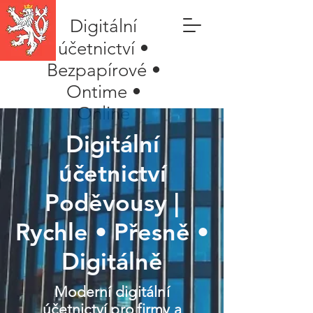
Digitální
účetnictví •
Bezpapírové •
Ontime •
Online
Digitální
účetnictví
Poděvousy |
Rychle • Přesně •
Digitálně
Moderní digitální
účetnictví pro firmy a