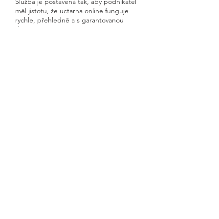
Služba je postavená tak, aby podnikatel
měl jistotu, že uctarna online funguje
rychle, přehledně a s garantovanou
dostupností.
Získáte kompletní servis od jednoho
odborníka – bez papírů, bez starostí a
vždy ontime.
Poděvousy
Previous
Next
🧭 Podívejte se do naší sekce 👉
Aktuality,
kde průběžně zveřejňujeme
praktické ukázky, jednoduchá
vysvětlení, postupy krok za krokem a