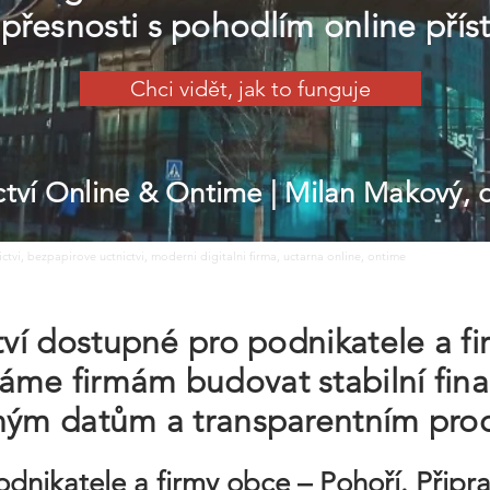
přesnosti s pohodlím online přís
Chci vidět, jak to funguje
ictví Online & Ontime
| Milan Makový,
nictvi, bezpapirove uctnictvi, moderni digitalni firma, uctarna online, ontime
ctví dostupné pro podnikatele a f
áme firmám budovat stabilní fina
sným datům a transparentním pro
odnikatele a firmy obce – Pohoří. Přip