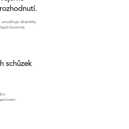
rozhodnutí.
m umožňuje okamžitý
lepší kontrole
ch schůzek
bci.
apírování.