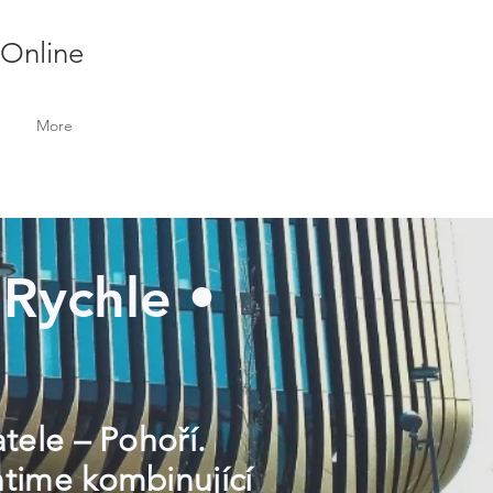
 Online
More
 Rychle •
atele – Pohoří.
ntime kombinující