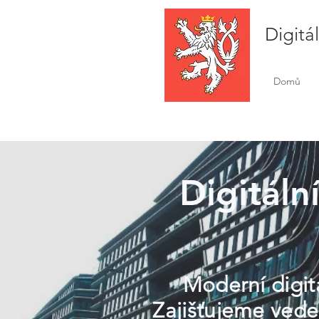
Digitá
Domů
Digitáln
Moderní digitá
Zajišťujeme veden