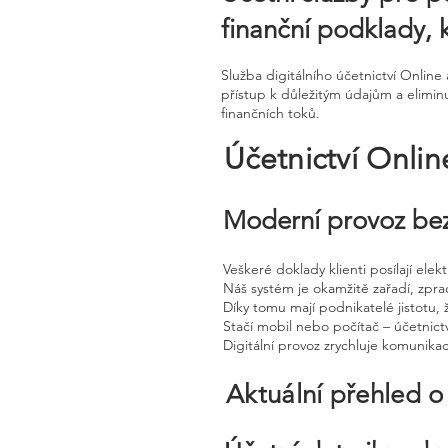
finanční podklady,
Služba digitálního účetnictví Onli
přístup k důležitým údajům a eliminu
finančních toků.
Účetnictví Onli
Moderní provoz bez
Veškeré doklady klienti posílají ele
Náš systém je okamžitě zařadí, zpra
Díky tomu mají podnikatelé jistotu, 
Stačí mobil nebo počítač – účetnictv
Digitální provoz zrychluje komunika
Aktuální přehled o