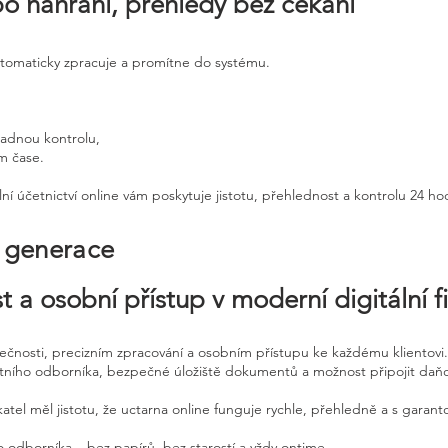
po nahrání, přehledy bez čekání
utomaticky zpracuje a promítne do systému.
padnou kontrolu,
ém čase.
ní účetnictví online vám poskytuje jistotu, přehlednost a kontrolu 24 h
é generace
t a osobní přístup v moderní digitální f
pečnosti, precizním zpracování a osobním přístupu ke každému klientovi.
etního odborníka, bezpečné úložiště dokumentů a možnost připojit daň
atel měl jistotu, že uctarna online funguje rychle, přehledně a s garan
 odborníka – bez papírů, bez starostí a vždy ontime.