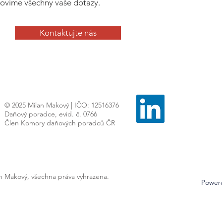
ovíme všechny vaše dotazy.
Kontaktujte nás
© 2025 Milan Makový | IČO: 12516376
Daňový poradce, evid. č. 0766
Člen Komory daňových poradců ČR
an Makový, všechna práva vyhrazena.
Power