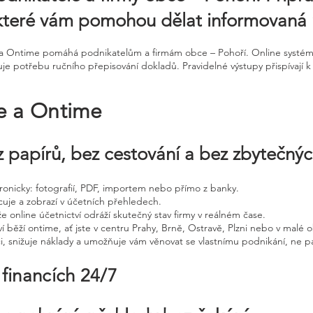
 které vám pomohou dělat informovaná 
ne a Ontime pomáhá podnikatelům a firmám obce – Pohoří. Online systé
je potřebu ručního přepisování dokladů. Pravidelné výstupy přispívají k 
ne a Ontime
 papírů, bez cestování a bez zbytečný
ktronicky: fotografií, PDF, importem nebo přímo z banky.
cuje a zobrazí v účetních přehledech.
že online účetnictví odráží skutečný stav firmy v reálném čase.
í běží ontime, ať jste v centru Prahy, Brně, Ostravě, Plzni nebo v malé o
ci, snižuje náklady a umožňuje vám věnovat se vlastnímu podnikání, ne p
 financích 24/7