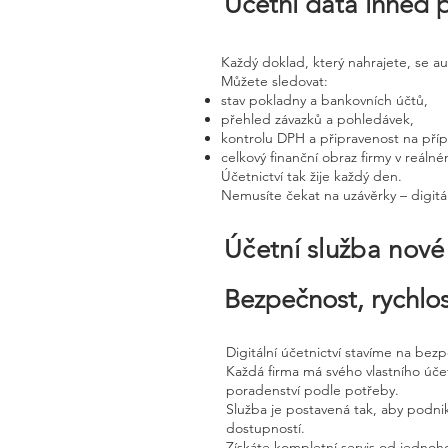
Účetní data ihned 
Každý doklad, který nahrajete, se a
Můžete sledovat:
stav pokladny a bankovních účtů,
přehled závazků a pohledávek,
kontrolu DPH a připravenost na pří
celkový finanční obraz firmy v reáln
Účetnictví tak žije každý den.
Nemusíte čekat na uzávěrky – digitál
Účetní služba nov
Bezpečnost, rychlos
Digitální účetnictví stavíme na bez
Každá firma má svého vlastního úč
poradenství podle potřeby.
Služba je postavená tak, aby podnik
dostupností.
Získáte kompletní servis od jednoho