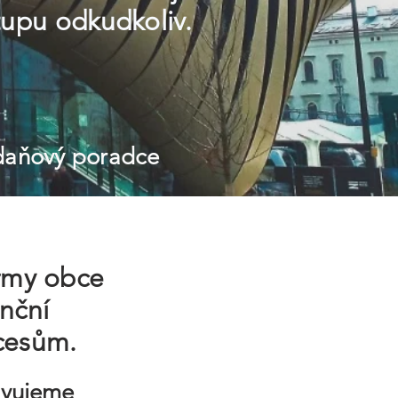
tupu odkudkoliv.
 daňový poradce
irmy obce
nční
cesům.
ravujeme