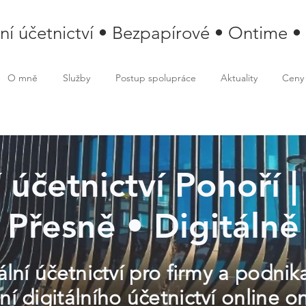
lní účetnictví • Bezpapírové • Ontime •
O mně
Služby
Postup spolupráce
Aktuality
Ceny
í účetnictví Pohoří |
Přesně • Digitálně
lní účetnictví pro firmy a podnik
í digitálního účetnictví online o