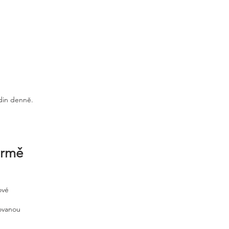
odin denně.
irmě
ové
tovanou