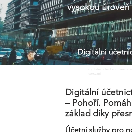
vysokou úroveň 
Digitální účetn
digitalni uctnictvi, online uct
uctovani
Digitální účetni
– Pohoří. Pomáh
základ díky pře
Účetní služby pro p