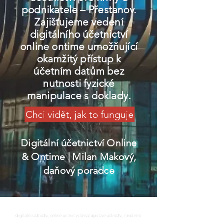
podnikatele – Přestanov.
Zajišťujeme vedení
digitálního účetnictví
online ontime umožňující
okamžitý přístup k
účetním datům bez
nutnosti fyzické
manipulace s doklady.
Chci vidět, jak to funguje
Digitální účetnictví Online
& Ontime
| Milan Makový,
daňový poradce
digitalni uctnictvi, online uctnictvi, bezpapirove uctnictvi, moderni