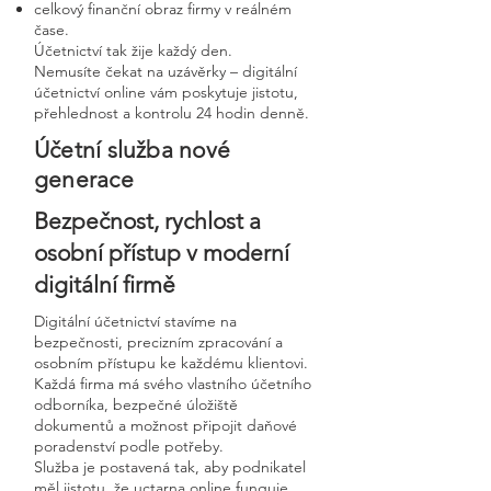
celkový finanční obraz firmy v reálném
čase.
Účetnictví tak žije každý den.
Nemusíte čekat na uzávěrky – digitální
účetnictví online vám poskytuje jistotu,
přehlednost a kontrolu 24 hodin denně.
Účetní služba nové
generace
Bezpečnost, rychlost a
osobní přístup v moderní
digitální firmě
Digitální účetnictví stavíme na
bezpečnosti, precizním zpracování a
osobním přístupu ke každému klientovi.
Každá firma má svého vlastního účetního
odborníka, bezpečné úložiště
dokumentů a možnost připojit daňové
poradenství podle potřeby.
Služba je postavená tak, aby podnikatel
měl jistotu, že uctarna online funguje