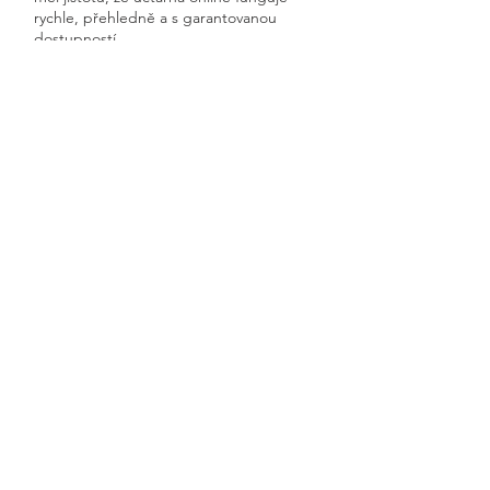
rychle, přehledně a s garantovanou
dostupností.
Získáte kompletní servis od jednoho
odborníka – bez papírů, bez starostí a
vždy ontime.
Přestanov
Previous
Next
🧭 Podívejte se do naší sekce 👉
Aktuality,
kde průběžně zveřejňujeme
praktické ukázky, jednoduchá
vysvětlení, postupy krok za krokem a
odpovědi na nejčastější otázky