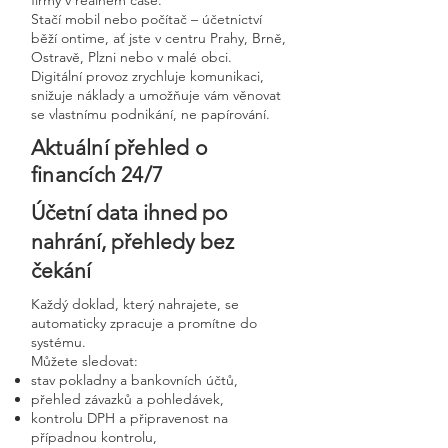
firmy v reálném čase.
Stačí mobil nebo počítač – účetnictví
běží ontime, ať jste v centru Prahy, Brně,
Ostravě, Plzni nebo v malé obci.
Digitální provoz zrychluje komunikaci,
snižuje náklady a umožňuje vám věnovat
se vlastnímu podnikání, ne papírování.
Aktuální přehled o
financích 24/7
Účetní data ihned po
nahrání, přehledy bez
čekání
Každý doklad, který nahrajete, se
automaticky zpracuje a promítne do
systému.
Můžete sledovat:
stav pokladny a bankovních účtů,
přehled závazků a pohledávek,
kontrolu DPH a připravenost na
případnou kontrolu,