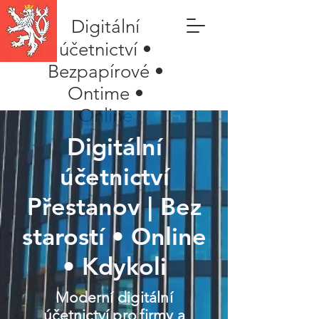
Digitální
účetnictví •
Bezpapírové •
Ontime •
Online
Digitální
účetnictví
Přestanov | Bez
starostí • Online
• Kdykoli
Moderní digitální
účetnictví pro firmy a