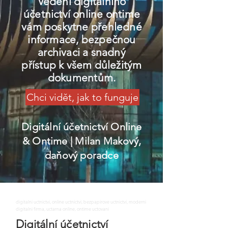
Vedení digitálního
účetnictví online ontime
vám poskytne přehledné
informace, bezpečnou
archivaci a snadný
přístup k všem důležitým
dokumentům.
Chci vidět, jak to funguje
Digitální účetnictví Online
& Ontime
| Milan Makový,
daňový poradce
digitalni uctnictvi, online uctnictvi, bezpapirove uctnictvi, moderni
digitalni firma, uctarna online, ontime uctovani
Digitální účetnictví