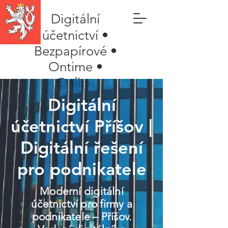
Digitální
účetnictví •
Bezpapírové •
Ontime •
Online
Digitální
účetnictví Příšov |
Digitální řešení
pro podnikatele
Moderní digitální
účetnictví pro firmy a
podnikatele – Příšov.