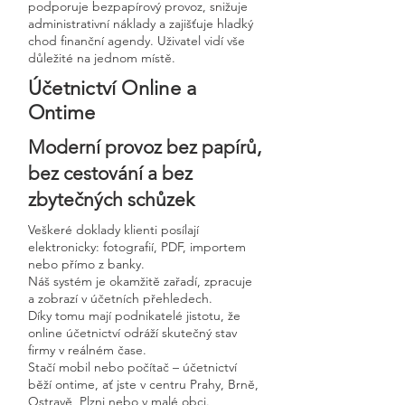
podporuje bezpapírový provoz, snižuje
administrativní náklady a zajišťuje hladký
chod finanční agendy. Uživatel vidí vše
důležité na jednom místě.
Účetnictví Online a
Ontime
Moderní provoz bez papírů,
bez cestování a bez
zbytečných schůzek
Veškeré doklady klienti posílají
elektronicky: fotografií, PDF, importem
nebo přímo z banky.
Náš systém je okamžitě zařadí, zpracuje
a zobrazí v účetních přehledech.
Díky tomu mají podnikatelé jistotu, že
online účetnictví odráží skutečný stav
firmy v reálném čase.
Stačí mobil nebo počítač – účetnictví
běží ontime, ať jste v centru Prahy, Brně,
Ostravě, Plzni nebo v malé obci.