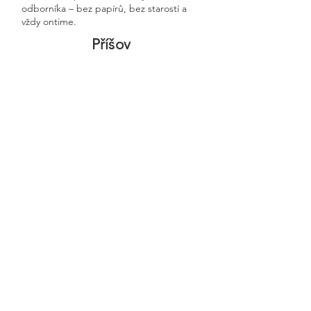
odborníka – bez papírů, bez starostí a
vždy ontime.
Příšov
Previous
Next
🧭 Podívejte se do naší sekce 👉
Aktuality,
kde průběžně zveřejňujeme
praktické ukázky, jednoduchá
vysvětlení, postupy krok za krokem a
odpovědi na nejčastější otázky
podnikatelů.
Najdete tam zkušenosti přímo z
praxe a podrobnosti o tom, jak