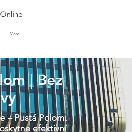
 Online
More
olom | Bez
ivy
le – Pustá Polom.
oskytne efektivní