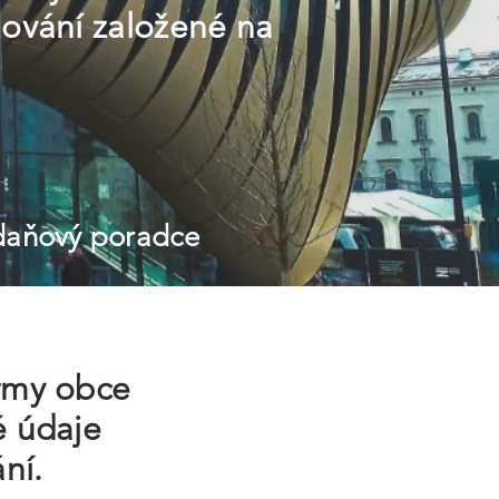
nování založené na
 daňový poradce
irmy obce
é údaje
ní.