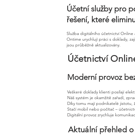
Účetní služby pro p
řešení, které elimin
Služba digitálního účetnictví Onli
Ontime urychlují práci s doklady, za
jsou průběžně aktualizovány.
Účetnictví Onli
Moderní provoz bez
Veškeré doklady klienti posílají ele
Náš systém je okamžitě zařadí, zpra
Díky tomu mají podnikatelé jistotu, 
Stačí mobil nebo počítač – účetnictv
Digitální provoz zrychluje komunika
Aktuální přehled o