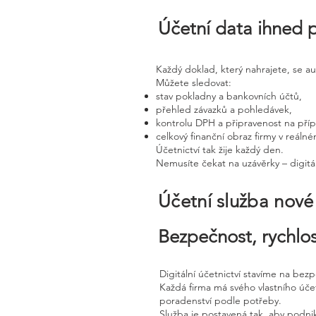
Účetní data ihned 
Každý doklad, který nahrajete, se a
Můžete sledovat:
stav pokladny a bankovních účtů,
přehled závazků a pohledávek,
kontrolu DPH a připravenost na pří
celkový finanční obraz firmy v reáln
Účetnictví tak žije každý den.
Nemusíte čekat na uzávěrky – digitál
Účetní služba nov
Bezpečnost, rychlos
Digitální účetnictví stavíme na bez
Každá firma má svého vlastního úč
poradenství podle potřeby.
Služba je postavená tak, aby podnik