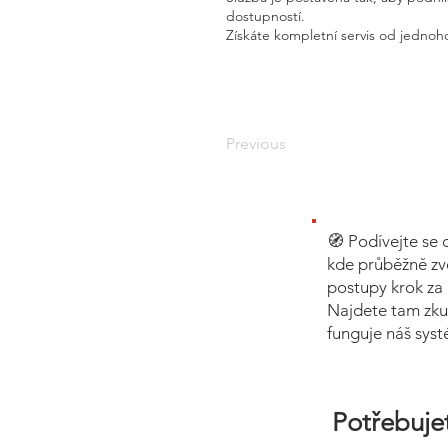
dostupností.
Získáte kompletní servis od jednoho
Previous
🧭 Podívejte se 
kde průběžně zv
postupy krok za 
Najdete tam zku
funguje náš sys
Potřebujet