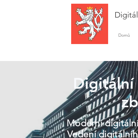
Digitá
Domů
Digitální
zb
Moderní digitální
Vedení digitální