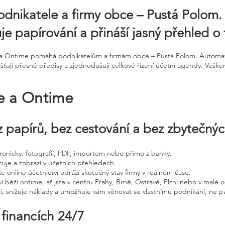
odnikatele a firmy obce – Pustá Polom.
uje papírování a přináší jasný přehled o 
ne a Ontime pomáhá podnikatelům a firmám obce – Pustá Polom. Automa
jišťují přesné přepisy a zjednodušují celkové řízení účetní agendy. Veške
ne a Ontime
 papírů, bez cestování a bez zbytečný
ktronicky: fotografií, PDF, importem nebo přímo z banky.
cuje a zobrazí v účetních přehledech.
že online účetnictví odráží skutečný stav firmy v reálném čase.
í běží ontime, ať jste v centru Prahy, Brně, Ostravě, Plzni nebo v malé o
ci, snižuje náklady a umožňuje vám věnovat se vlastnímu podnikání, ne p
 financích 24/7