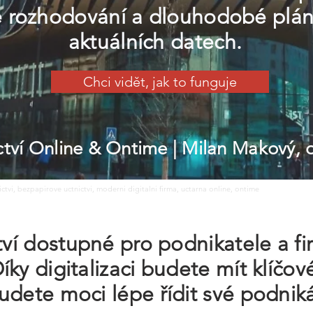
lé rozhodování a dlouhodobé plá
aktuálních datech.
Chci vidět, jak to funguje
ictví Online & Ontime
| Milan Makový,
nictvi, bezpapirove uctnictvi, moderni digitalni firma, uctarna online, ontime
ctví dostupné pro podnikatele a f
íky digitalizaci budete mít klíčov
udete moci lépe řídit své podniká