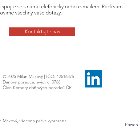
– spojte se s námi telefonicky nebo e-mailem. Rádi vám
ovíme všechny vaše dotazy.
Kontaktujte nás
© 2025 Milan Makový | IČO: 12516376
Daňový poradce, evid. č. 0766
Člen Komory daňových poradců ČR
an Makový, všechna práva vyhrazena.
Power