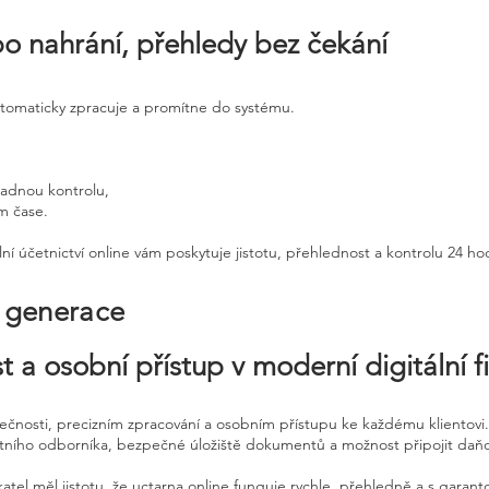
po nahrání, přehledy bez čekání
utomaticky zpracuje a promítne do systému.
padnou kontrolu,
ém čase.
ní účetnictví online vám poskytuje jistotu, přehlednost a kontrolu 24 h
é generace
t a osobní přístup v moderní digitální f
pečnosti, precizním zpracování a osobním přístupu ke každému klientovi.
etního odborníka, bezpečné úložiště dokumentů a možnost připojit daň
atel měl jistotu, že uctarna online funguje rychle, přehledně a s garan