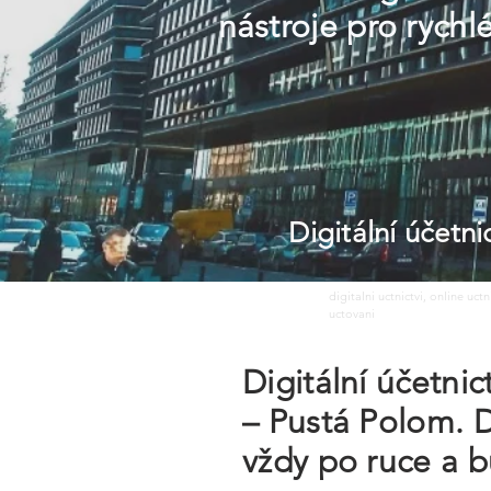
nástroje pro rych
Digitální účetn
digitalni uctnictvi, online uct
uctovani
Digitální účetni
– Pustá Polom. D
vždy po ruce a b