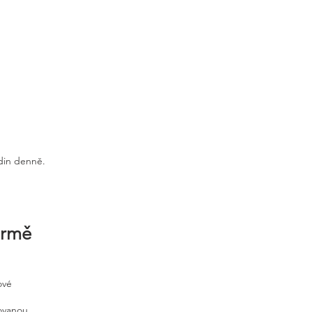
odin denně.
irmě
ové
tovanou