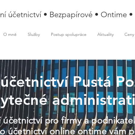
lní účetnictví • Bezpapírové • Ontime •
O mně
Služby
Postup spolupráce
Aktuality
Ceny
 účetnictví Pustá P
ytečné administrat
 účetnictví pro firmy a podnikate
ho účetnictví online ontime vám p