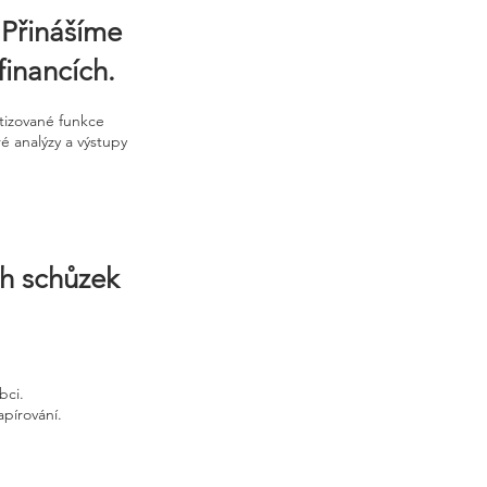
 Přinášíme
financích.
tizované funkce
ré analýzy a výstupy
ch schůzek
bci.
apírování.