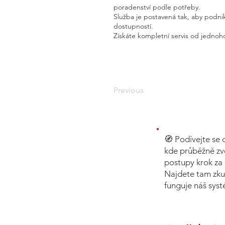
poradenství podle potřeby.
Služba je postavená tak, aby podnik
dostupností.
Získáte kompletní servis od jednoho
Previous
🧭 Podívejte se 
kde průběžně zv
postupy krok za 
Najdete tam zku
funguje náš sys