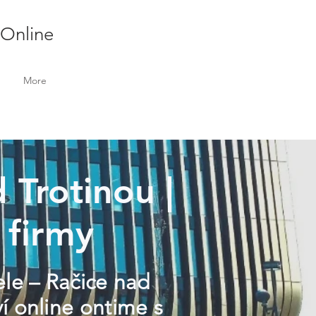
 Online
More
 Trotinou |
 firmy
ele – Račice nad
í online ontime s