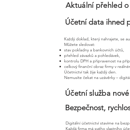
Aktuální přehled o
Účetní data ihned 
Každý doklad, který nahrajete, se a
Můžete sledovat:
stav pokladny a bankovních účtů,
přehled závazků a pohledávek,
kontrolu DPH a připravenost na pří
celkový finanční obraz firmy v reáln
Účetnictví tak žije každý den.
Nemusíte čekat na uzávěrky – digitál
Účetní služba nov
Bezpečnost, rychlos
Digitální účetnictví stavíme na bez
Každá firma má svého vlastního úč