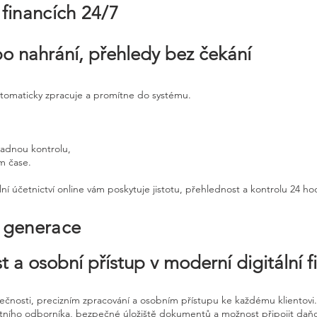
 financích 24/7
po nahrání, přehledy bez čekání
utomaticky zpracuje a promítne do systému.
padnou kontrolu,
ém čase.
ní účetnictví online vám poskytuje jistotu, přehlednost a kontrolu 24 h
é generace
t a osobní přístup v moderní digitální f
pečnosti, precizním zpracování a osobním přístupu ke každému klientovi.
etního odborníka, bezpečné úložiště dokumentů a možnost připojit daň