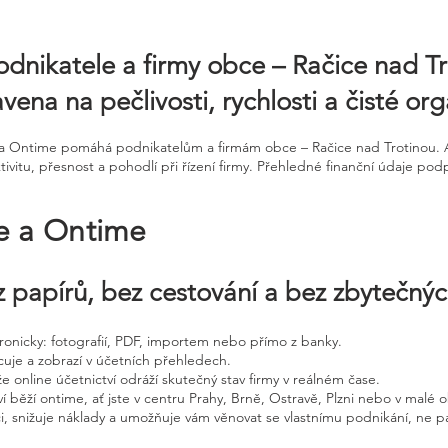
odnikatele a firmy obce – Račice nad Tr
ena na pečlivosti, rychlosti a čisté org
ne a Ontime pomáhá podnikatelům a firmám obce – Račice nad Trotinou.
tivitu, přesnost a pohodlí při řízení firmy. Přehledné finanční údaje pod
ne a Ontime
 papírů, bez cestování a bez zbytečný
ktronicky: fotografií, PDF, importem nebo přímo z banky.
cuje a zobrazí v účetních přehledech.
že online účetnictví odráží skutečný stav firmy v reálném čase.
í běží ontime, ať jste v centru Prahy, Brně, Ostravě, Plzni nebo v malé o
ci, snižuje náklady a umožňuje vám věnovat se vlastnímu podnikání, ne p