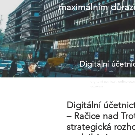
maximálním důraze
Digitální účetn
digitalni uctnictvi, online uct
uctovani
Digitální účetni
– Račice nad Tro
strategická rozho