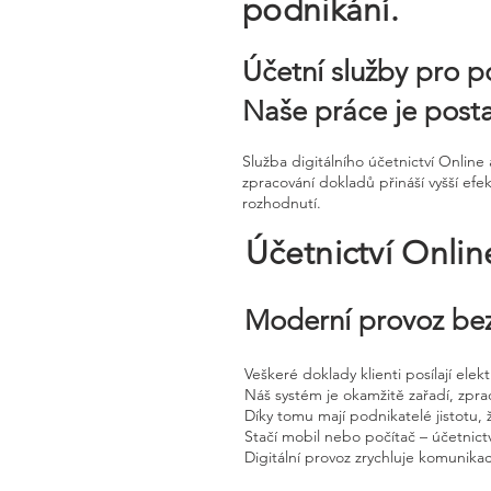
podnikání.
Účetní služby pro p
Naše práce je postav
Služba digitálního účetnictví Onli
zpracování dokladů přináší vyšší efek
rozhodnutí.
Účetnictví Onli
Moderní provoz bez
Veškeré doklady klienti posílají ele
Náš systém je okamžitě zařadí, zpra
Díky tomu mají podnikatelé jistotu, 
Stačí mobil nebo počítač – účetnictv
Digitální provoz zrychluje komunika