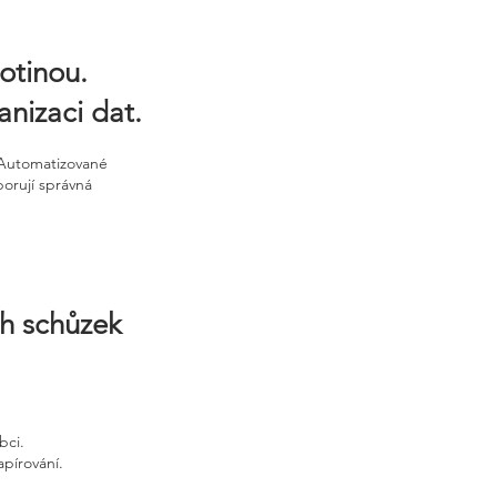
otinou.
anizaci dat.
 Automatizované
porují správná
ch schůzek
bci.
apírování.