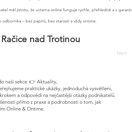
atel měl jistotu, že uctarna online funguje rychle, přehledně a s garan
 odborníka – bez papírů, bez starostí a vždy ontime.
Račice nad Trotinou
Next
do naší sekce 👉 Aktuality,
eřejňujeme praktické ukázky, jednoduchá vysvětlení,
krokem a odpovědi na nejčastější otázky podnikatelů.
šenosti přímo z praxe a podrobnosti o tom, jak
tém Online & Ontime.