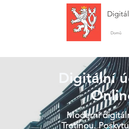
Digitá
Domů
Digitální 
Onlin
Moderní digitáln
Trotinou. Poskytu