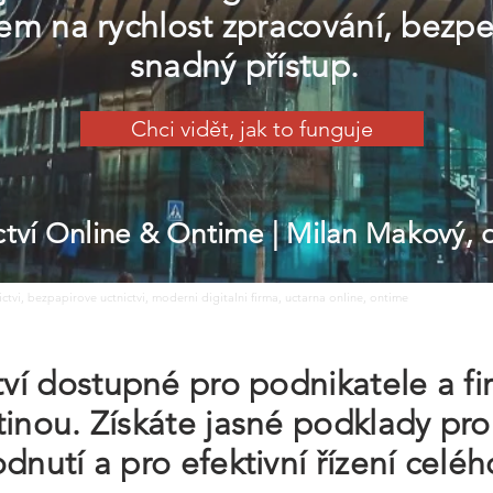
m na rychlost zpracování, bezpe
snadný přístup.
Chci vidět, jak to funguje
ictví Online & Ontime
| Milan Makový,
nictvi, bezpapirove uctnictvi, moderni digitalni firma, uctarna online, ontime
ctví dostupné pro podnikatele a f
tinou. Získáte jasné podklady pro
dnutí a pro efektivní řízení celéh