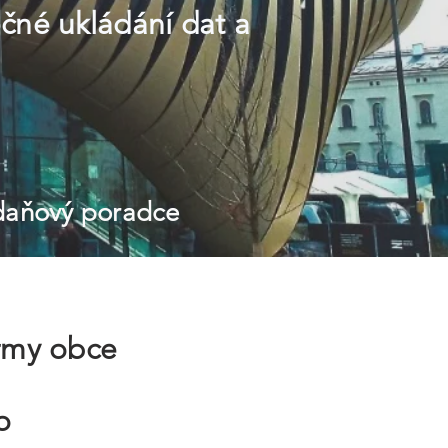
čné ukládání dat a
 daňový poradce
irmy obce
o