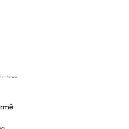
odin denně.
irmě
ové