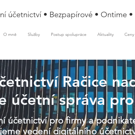
lní účetnictví • Bezpapírové • Ontime •
O mně
Služby
Postup spolupráce
Aktuality
Ceny
účetnictví Račice nad
e účetní správa pro
í účetnictví pro firmy a podnikat
jeme vedení digitálního účetnictv