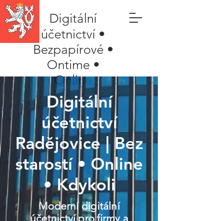
Digitální
účetnictví •
Bezpapírové •
Ontime •
Online
Digitální
účetnictví
Radějovice | Bez
starostí • Online
• Kdykoli
Moderní digitální
účetnictví pro firmy a