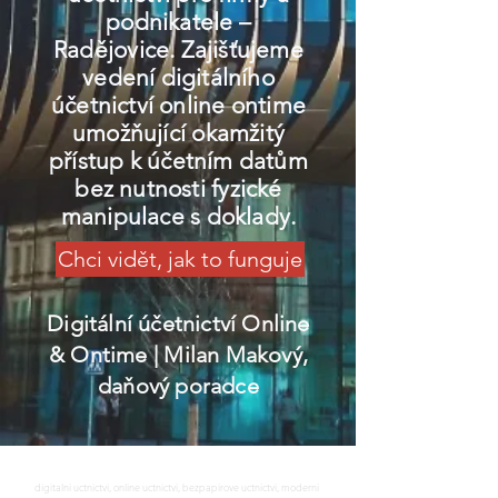
podnikatele –
Radějovice. Zajišťujeme
vedení digitálního
účetnictví online ontime
umožňující okamžitý
přístup k účetním datům
bez nutnosti fyzické
manipulace s doklady.
Chci vidět, jak to funguje
Digitální účetnictví Online
& Ontime
| Milan Makový,
daňový poradce
digitalni uctnictvi, online uctnictvi, bezpapirove uctnictvi, moderni