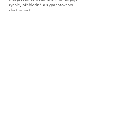
rychle, přehledně a s garantovanou
dostupností.
Získáte kompletní servis od jednoho
odborníka – bez papírů, bez starostí a
vždy ontime.
Radějovice
Previous
Next
🧭 Podívejte se do naší sekce 👉
Aktuality,
kde průběžně zveřejňujeme
praktické ukázky, jednoduchá
vysvětlení, postupy krok za krokem a
odpovědi na nejčastější otázky