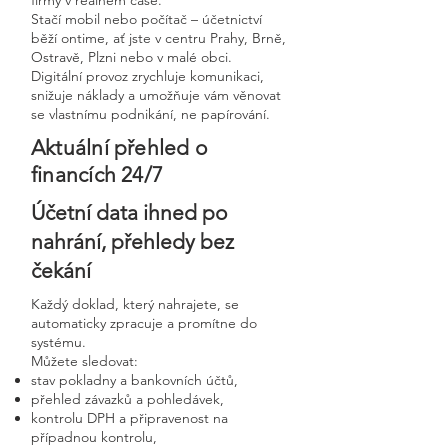
firmy v reálném čase.
Stačí mobil nebo počítač – účetnictví
běží ontime, ať jste v centru Prahy, Brně,
Ostravě, Plzni nebo v malé obci.
Digitální provoz zrychluje komunikaci,
snižuje náklady a umožňuje vám věnovat
se vlastnímu podnikání, ne papírování.
Aktuální přehled o
financích 24/7
Účetní data ihned po
nahrání, přehledy bez
čekání
Každý doklad, který nahrajete, se
automaticky zpracuje a promítne do
systému.
Můžete sledovat:
stav pokladny a bankovních účtů,
přehled závazků a pohledávek,
kontrolu DPH a připravenost na
případnou kontrolu,