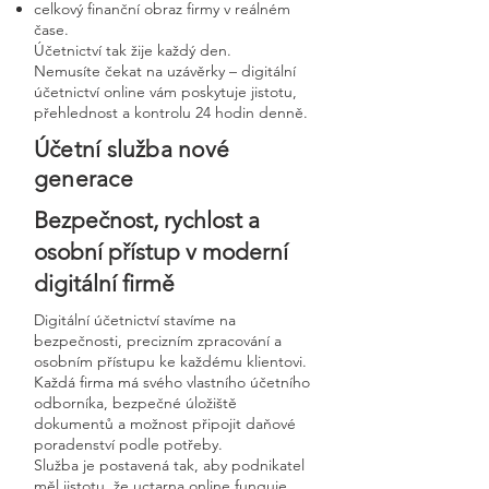
celkový finanční obraz firmy v reálném
čase.
Účetnictví tak žije každý den.
Nemusíte čekat na uzávěrky – digitální
účetnictví online vám poskytuje jistotu,
přehlednost a kontrolu 24 hodin denně.
Účetní služba nové
generace
Bezpečnost, rychlost a
osobní přístup v moderní
digitální firmě
Digitální účetnictví stavíme na
bezpečnosti, precizním zpracování a
osobním přístupu ke každému klientovi.
Každá firma má svého vlastního účetního
odborníka, bezpečné úložiště
dokumentů a možnost připojit daňové
poradenství podle potřeby.
Služba je postavená tak, aby podnikatel
měl jistotu, že uctarna online funguje