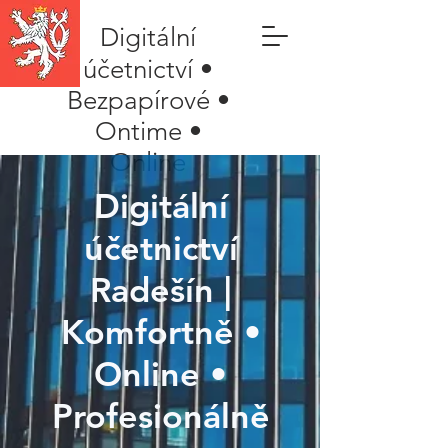
Digitální
účetnictví •
Bezpapírové •
Ontime •
Online
Digitální
účetnictví
Radešín |
Komfortně •
Online •
Profesionálně