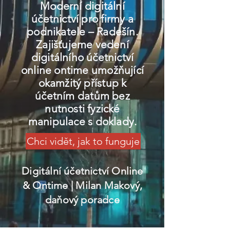
Moderní digitální
účetnictví pro firmy a
podnikatele – Radešín.
Zajišťujeme vedení
digitálního účetnictví
online ontime umožňující
okamžitý přístup k
účetním datům bez
nutnosti fyzické
manipulace s doklady.
Chci vidět, jak to funguje
Digitální účetnictví Online
& Ontime
| Milan Makový,
daňový poradce