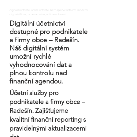
digitalni uctnictvi, online uctnictvi, bezpapirove uctnictvi, moderni
digitalni firma, uctarna online, ontime uctovani
Digitální účetnictví
dostupné pro podnikatele
a firmy obce – Radešín.
Náš digitální systém
umožní rychlé
vyhodnocování dat a
plnou kontrolu nad
finanční agendou.
Účetní služby pro
podnikatele a firmy obce –
Radešín. Zajišťujeme
kvalitní finanční reporting s
pravidelnými aktualizacemi