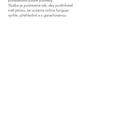
poradenství podle potřeby.
Služba je postavená tak, aby podnikatel
měl jistotu, že uctarna online funguje
rychle, přehledně a s garantovanou
dostupností.
Získáte kompletní servis od jednoho
odborníka – bez papírů, bez starostí a
vždy ontime.
Radešín
Previous
Next
🧭 Podívejte se do naší sekce 👉
Aktuality,
kde průběžně zveřejňujeme
praktické ukázky, jednoduchá