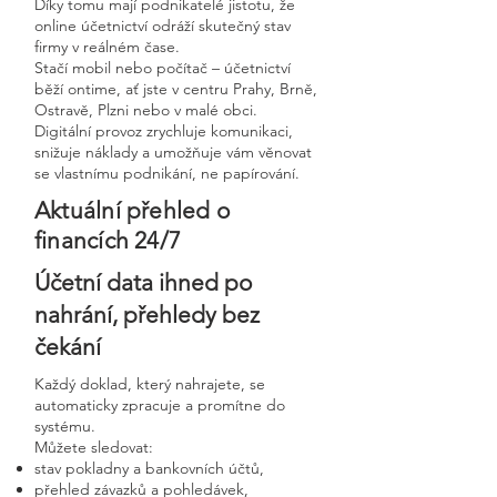
Díky tomu mají podnikatelé jistotu, že
online účetnictví odráží skutečný stav
firmy v reálném čase.
Stačí mobil nebo počítač – účetnictví
běží ontime, ať jste v centru Prahy, Brně,
Ostravě, Plzni nebo v malé obci.
Digitální provoz zrychluje komunikaci,
snižuje náklady a umožňuje vám věnovat
se vlastnímu podnikání, ne papírování.
Aktuální přehled o
financích 24/7
Účetní data ihned po
nahrání, přehledy bez
čekání
Každý doklad, který nahrajete, se
automaticky zpracuje a promítne do
systému.
Můžete sledovat:
stav pokladny a bankovních účtů,
přehled závazků a pohledávek,