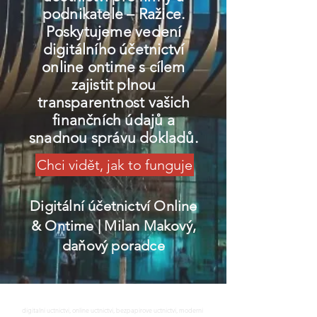
podnikatele – Ražice.
Poskytujeme vedení
digitálního účetnictví
online ontime s cílem
zajistit plnou
transparentnost vašich
finančních údajů a
snadnou správu dokladů.
Chci vidět, jak to funguje
Digitální účetnictví Online
& Ontime
| Milan Makový,
daňový poradce
digitalni uctnictvi, online uctnictvi, bezpapirove uctnictvi, moderni