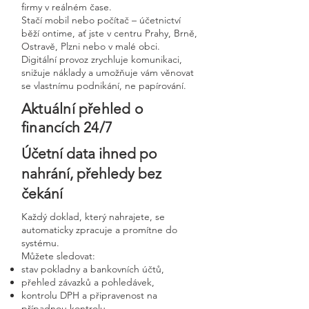
firmy v reálném čase.
Stačí mobil nebo počítač – účetnictví
běží ontime, ať jste v centru Prahy, Brně,
Ostravě, Plzni nebo v malé obci.
Digitální provoz zrychluje komunikaci,
snižuje náklady a umožňuje vám věnovat
se vlastnímu podnikání, ne papírování.
Aktuální přehled o
financích 24/7
Účetní data ihned po
nahrání, přehledy bez
čekání
Každý doklad, který nahrajete, se
automaticky zpracuje a promítne do
systému.
Můžete sledovat:
stav pokladny a bankovních účtů,
přehled závazků a pohledávek,
kontrolu DPH a připravenost na
případnou kontrolu,