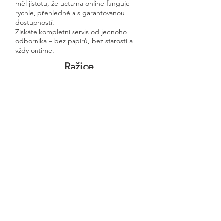
měl jistotu, že uctarna online funguje
rychle, přehledně a s garantovanou
dostupností.
Získáte kompletní servis od jednoho
odborníka – bez papírů, bez starostí a
vždy ontime.
Ražice
Previous
Next
🧭 Podívejte se do naší sekce 👉
Aktuality,
kde průběžně zveřejňujeme
praktické ukázky, jednoduchá
vysvětlení, postupy krok za krokem a
odpovědi na nejčastější otázky