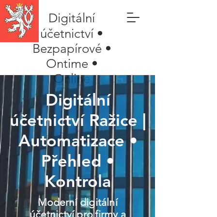
Digitální
účetnictví •
Bezpapírové •
Ontime •
Online
Digitální
účetnictví Ražice |
Automatizace •
Přehled •
Kontrola
Moderní digitální
účetnictví pro firmy a