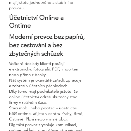
mají jistotu jednotného a stabilního
provozu.
Účetnictví Online a
Ontime
Moderní provoz bez papírů,
bez cestování a bez
zbytečných schůzek
Veškeré doklady klienti posílají
elektronicky: fotografií, PDF, importem
nebo přímo z banky.
Náš systém je okamžitě zařadí, zpracuje
a zobrazí v účetních přehledech.
Díky tomu mají podnikatelé jistotu, že
online účetnictví odráží skutečný stav
firmy v reálném čase.
Stačí mobil nebo počítač – účetnictví
běží ontime, ať jste v centru Prahy, Brně,
Ostravě, Plzni nebo v malé obci.
Digitální provoz zrychluje komunikaci,
snižuje náklady a umožňuje vám věnovat