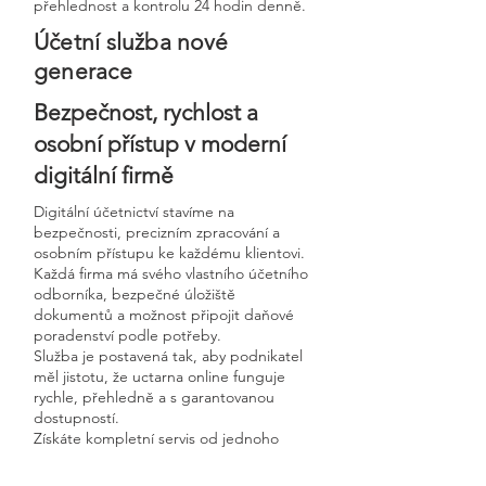
přehlednost a kontrolu 24 hodin denně.
Účetní služba nové
generace
Bezpečnost, rychlost a
osobní přístup v moderní
digitální firmě
Digitální účetnictví stavíme na
bezpečnosti, precizním zpracování a
osobním přístupu ke každému klientovi.
Každá firma má svého vlastního účetního
odborníka, bezpečné úložiště
dokumentů a možnost připojit daňové
poradenství podle potřeby.
Služba je postavená tak, aby podnikatel
měl jistotu, že uctarna online funguje
rychle, přehledně a s garantovanou
dostupností.
Získáte kompletní servis od jednoho
odborníka – bez papírů, bez starostí a
vždy ontime.