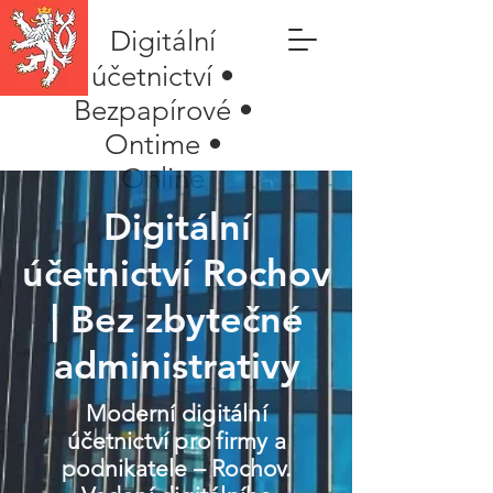
Digitální
účetnictví •
Bezpapírové •
Ontime •
Online
Digitální
účetnictví Rochov
| Bez zbytečné
administrativy
Moderní digitální
účetnictví pro firmy a
podnikatele – Rochov.