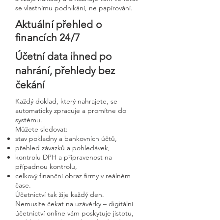
se vlastnímu podnikání, ne papírování.
Aktuální přehled o
financích 24/7
Účetní data ihned po
nahrání, přehledy bez
čekání
Každý doklad, který nahrajete, se
automaticky zpracuje a promítne do
systému.
Můžete sledovat:
stav pokladny a bankovních účtů,
přehled závazků a pohledávek,
kontrolu DPH a připravenost na
případnou kontrolu,
celkový finanční obraz firmy v reálném
čase.
Účetnictví tak žije každý den.
Nemusíte čekat na uzávěrky – digitální
účetnictví online vám poskytuje jistotu,