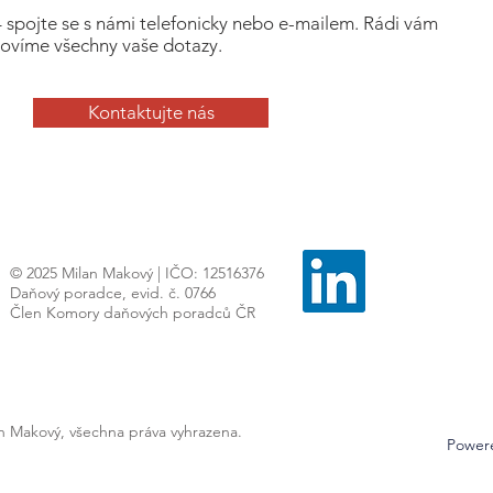
– spojte se s námi telefonicky nebo e-mailem. Rádi vám
ovíme všechny vaše dotazy.
Kontaktujte nás
© 2025 Milan Makový | IČO: 12516376
Daňový poradce, evid. č. 0766
Člen Komory daňových poradců ČR
an Makový, všechna práva vyhrazena.
Power