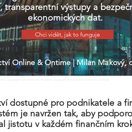
a, transparentní výstupy a bezpe
ekonomických dat.
Chci vidět, jak to funguje
ictví Online & Ontime
| Milan Makový,
nictvi, bezpapirove uctnictvi, moderni digitalni firma, uctarna online, ontime
ctví dostupné pro podnikatele a f
stém je navržen tak, aby podporo
al jistotu v každém finančním kro