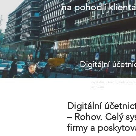
na pohodlí klient
Digitální účetn
digitalni uctnictvi, online uct
uctovani
Digitální účetni
– Rohov. Celý sy
firmy a poskytov