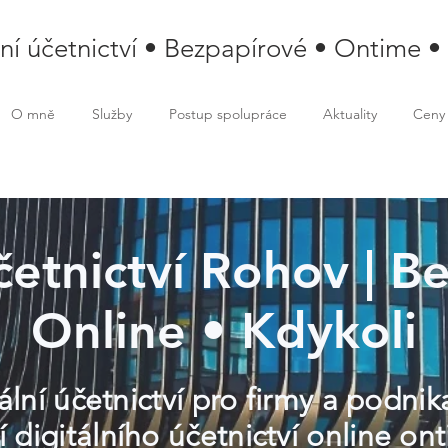
lní účetnictví • Bezpapírové • Ontime •
O mně
Služby
Postup spolupráce
Aktuality
Ceny
četnictví Rohov | Be
Online • Kdykoli
lní účetnictví pro firmy a podnik
 digitálního účetnictví online o