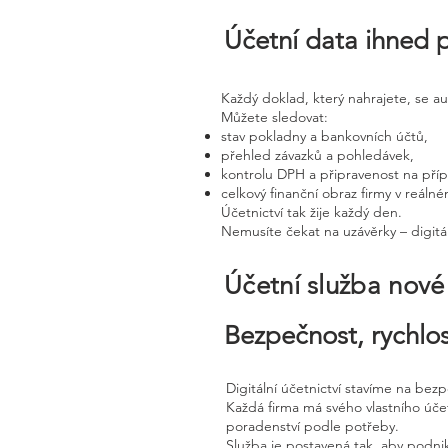
Účetní data ihned 
Každý doklad, který nahrajete, se a
Můžete sledovat:
stav pokladny a bankovních účtů,
přehled závazků a pohledávek,
kontrolu DPH a připravenost na pří
celkový finanční obraz firmy v reáln
Účetnictví tak žije každý den.
Nemusíte čekat na uzávěrky – digitál
Účetní služba nov
Bezpečnost, rychlos
Digitální účetnictví stavíme na bez
Každá firma má svého vlastního úč
poradenství podle potřeby.
Služba je postavená tak, aby podnik