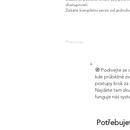
dostupností.
Získáte kompletní servis od jednoho
Previous
🧭 Podívejte se 
kde průběžně zv
postupy krok za 
Najdete tam zku
funguje náš sys
Potřebujet