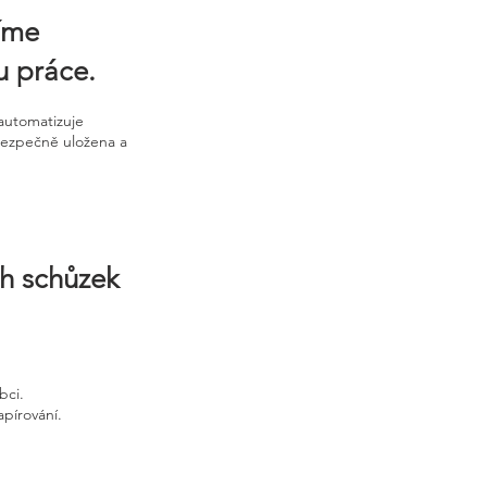
zíme
tu práce.
automatizuje
 bezpečně uložena a
ch schůzek
bci.
apírování.