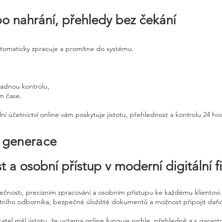
po nahrání, přehledy bez čekání
utomaticky zpracuje a promítne do systému.
padnou kontrolu,
ém čase.
ní účetnictví online vám poskytuje jistotu, přehlednost a kontrolu 24 h
é generace
t a osobní přístup v moderní digitální f
pečnosti, precizním zpracování a osobním přístupu ke každému klientovi.
etního odborníka, bezpečné úložiště dokumentů a možnost připojit daň
atel měl jistotu, že uctarna online funguje rychle, přehledně a s garan