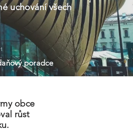
čné uchování všech
 daňový poradce
irmy obce
val růst
ku.