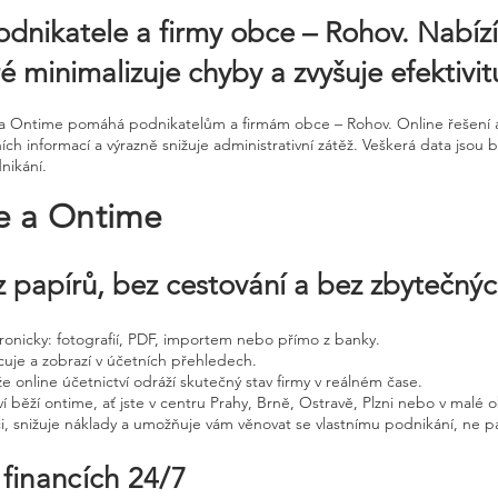
odnikatele a firmy obce – Rohov. Nabí
eré minimalizuje chyby a zvyšuje efektivi
ne a Ontime pomáhá podnikatelům a firmám obce – Rohov. Online řešení 
ních informací a výrazně snižuje administrativní zátěž. Veškerá data jsou
nikání.
ne a Ontime
 papírů, bez cestování a bez zbytečný
ktronicky: fotografií, PDF, importem nebo přímo z banky.
cuje a zobrazí v účetních přehledech.
že online účetnictví odráží skutečný stav firmy v reálném čase.
í běží ontime, ať jste v centru Prahy, Brně, Ostravě, Plzni nebo v malé o
ci, snižuje náklady a umožňuje vám věnovat se vlastnímu podnikání, ne p
 financích 24/7