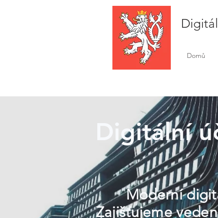
Digitá
Domů
Digitální ú
Moderní digitá
Zajišťujeme vedení