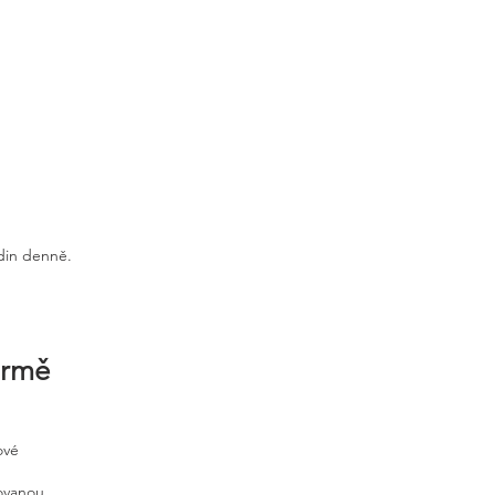
odin denně.
irmě
ové
tovanou