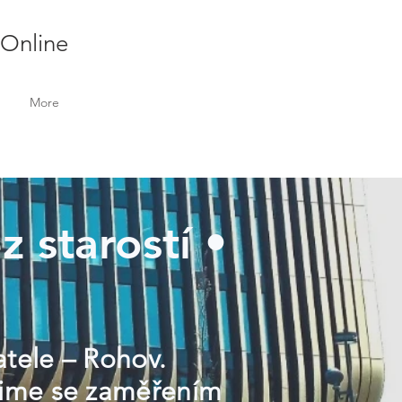
 Online
More
z starostí •
atele – Rohov.
ntime se zaměřením