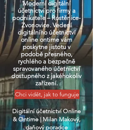
Moderní digitální
účetnictví pro firmy a
podnikatele – Rostěnice-
Zvonovice. Vedení
digitálního účetnictví
online ontime vám
poskytne jistotu v
podobě přesného,
rychlého a bezpečně
spravovaného účetnictví
dostupného z jakéhokoliv
zařízení.
Chci vidět, jak to funguje
Digitální účetnictví Online
& Ontime
| Milan Makový,
daňový poradce