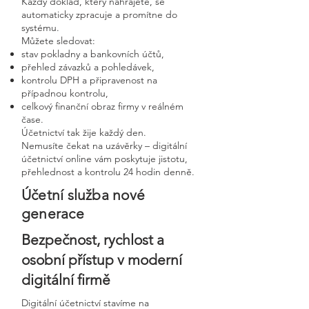
Každý doklad, který nahrajete, se
automaticky zpracuje a promítne do
systému.
Můžete sledovat:
stav pokladny a bankovních účtů,
přehled závazků a pohledávek,
kontrolu DPH a připravenost na
případnou kontrolu,
celkový finanční obraz firmy v reálném
čase.
Účetnictví tak žije každý den.
Nemusíte čekat na uzávěrky – digitální
účetnictví online vám poskytuje jistotu,
přehlednost a kontrolu 24 hodin denně.
Účetní služba nové
generace
Bezpečnost, rychlost a
osobní přístup v moderní
digitální firmě
Digitální účetnictví stavíme na