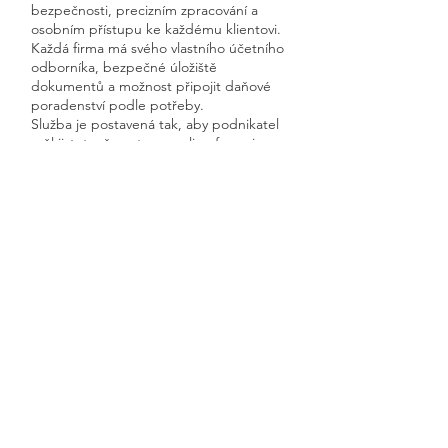
bezpečnosti, precizním zpracování a
osobním přístupu ke každému klientovi.
Každá firma má svého vlastního účetního
odborníka, bezpečné úložiště
dokumentů a možnost připojit daňové
poradenství podle potřeby.
Služba je postavená tak, aby podnikatel
měl jistotu, že uctarna online funguje
rychle, přehledně a s garantovanou
dostupností.
Získáte kompletní servis od jednoho
odborníka – bez papírů, bez starostí a
vždy ontime.
Rostěnice-Zvonovice
Previous
Next