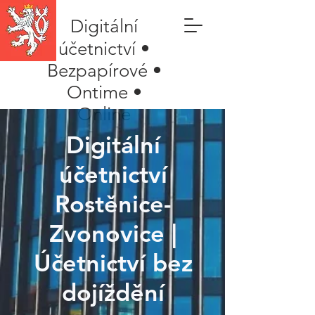
Digitální
účetnictví •
Bezpapírové •
Ontime •
Online
Digitální
účetnictví
Rostěnice-
Zvonovice |
Účetnictví bez
dojíždění