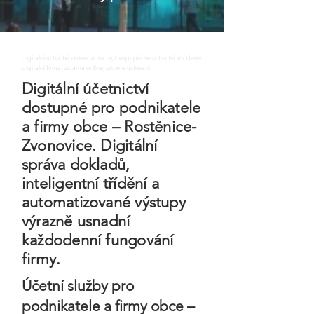
digitalni uctnictvi, online uctnictvi, bezpapirove uctnictvi, moderni
digitalni firma, uctarna online, ontime uctovani
Digitální účetnictví
dostupné pro podnikatele
a firmy obce – Rostěnice-
Zvonovice. Digitální
správa dokladů,
inteligentní třídění a
automatizované výstupy
výrazně usnadní
každodenní fungování
firmy.
Účetní služby pro
podnikatele a firmy obce –