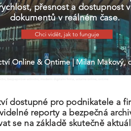
 rychlost, přesnost a dostupnost 
dokumentů v reálném čase.
Chci vidět, jak to funguje
ictví Online & Ontime
| Milan Makový,
nictvi, bezpapirove uctnictvi, moderni digitalni firma, uctarna online, ontime
ctví dostupné pro podnikatele a f
avidelné reporty a bezpečná arch
at se na základě skutečně aktuál