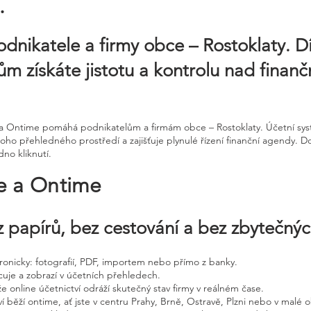
.
odnikatele a firmy obce – Rostoklaty. D
m získáte jistotu a kontrolu nad finan
ne a Ontime pomáhá podnikatelům a firmám obce – Rostoklaty. Účetní s
ho přehledného prostředí a zajišťuje plynulé řízení finanční agendy. D
dno kliknutí.
ne a Ontime
 papírů, bez cestování a bez zbytečný
ktronicky: fotografií, PDF, importem nebo přímo z banky.
cuje a zobrazí v účetních přehledech.
že online účetnictví odráží skutečný stav firmy v reálném čase.
í běží ontime, ať jste v centru Prahy, Brně, Ostravě, Plzni nebo v malé o