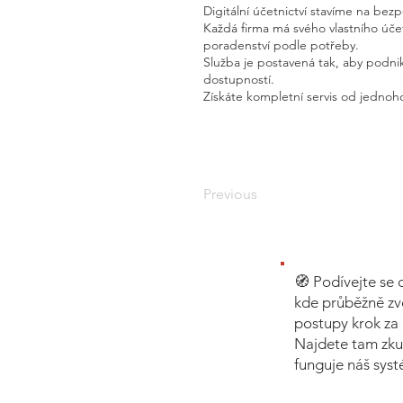
Digitální účetnictví stavíme na bez
Každá firma má svého vlastního úč
poradenství podle potřeby.
Služba je postavená tak, aby podnik
dostupností.
Získáte kompletní servis od jednoho
Previous
🧭 Podívejte se 
kde průběžně zv
postupy krok za 
Najdete tam zku
funguje náš sys