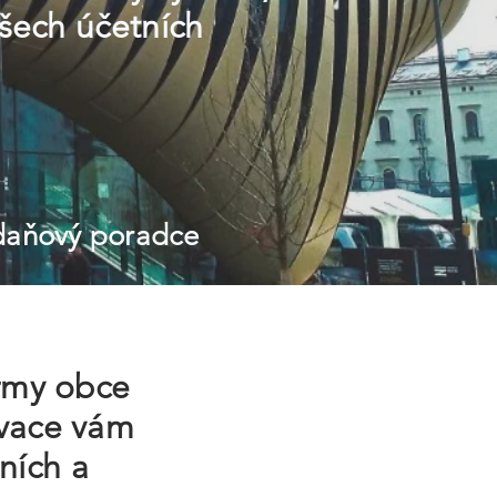
všech účetních
 daňový poradce
irmy obce
ivace vám
ních a