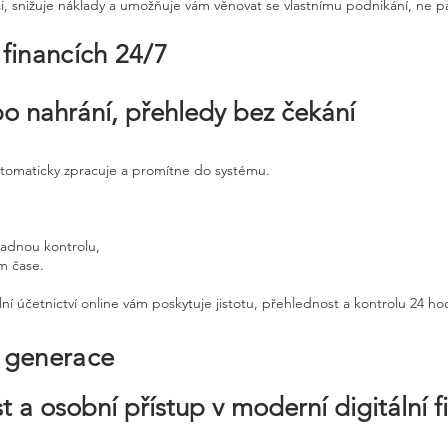
ci, snižuje náklady a umožňuje vám věnovat se vlastnímu podnikání, ne p
 financích 24/7
po nahrání, přehledy bez čekání
utomaticky zpracuje a promítne do systému.
padnou kontrolu,
ém čase.
ní účetnictví online vám poskytuje jistotu, přehlednost a kontrolu 24 h
é generace
t a osobní přístup v moderní digitální f