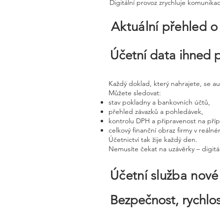
Digitální provoz zrychluje komunika
Aktuální přehled o
Účetní data ihned 
Každý doklad, který nahrajete, se a
Můžete sledovat:
stav pokladny a bankovních účtů,
přehled závazků a pohledávek,
kontrolu DPH a připravenost na pří
celkový finanční obraz firmy v reáln
Účetnictví tak žije každý den.
Nemusíte čekat na uzávěrky – digitál
Účetní služba nov
Bezpečnost, rychlos