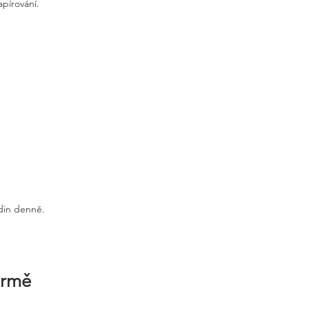
apírování.
odin denně.
irmě