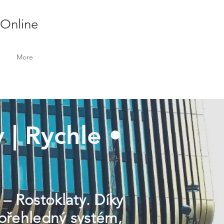
 Online
More
 | Rychle •
 – Rostoklaty. Díky
 přehledný systém,