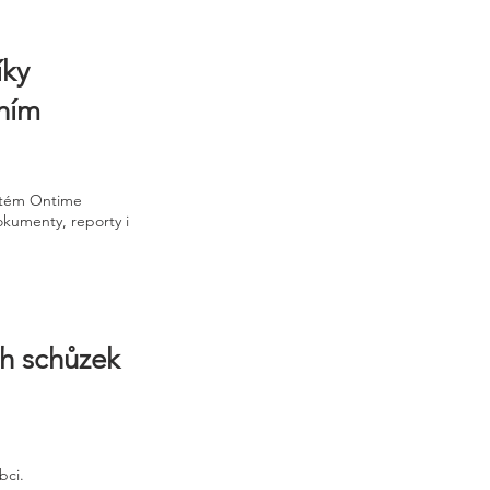
íky
čním
ystém Ontime
okumenty, reporty i
ch schůzek
bci.