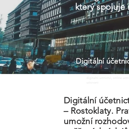
který spojuje
Digitální účetn
digitalni uctnictvi, online uct
uctovani
Digitální účetni
– Rostoklaty. Pr
umožní rozhodov