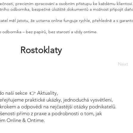
pečnosti, precizním zpracování a osobním přístupu ke každému klientovi.
etního odborníka, bezpečné úložiště dokumentů a možnost připojit daň
atel měl jistotu, že uctarna online funguje rychle, přehledně a s garan
 odborníka – bez papírů, bez starostí a vždy ontime.
Rostoklaty
Next
do naší sekce 👉 Aktuality,
eřejňujeme praktické ukázky, jednoduchá vysvětlení,
krokem a odpovědi na nejčastější otázky podnikatelů.
šenosti přímo z praxe a podrobnosti o tom, jak
tém Online & Ontime.