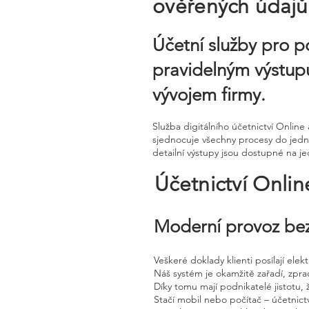
ověřených údajů
Účetní služby pro p
pravidelným výstupů
vývojem firmy.
Služba digitálního účetnictví Onli
sjednocuje všechny procesy do jedno
detailní výstupy jsou dostupné na je
Účetnictví Onli
Moderní provoz bez
Veškeré doklady klienti posílají ele
Náš systém je okamžitě zařadí, zpra
Díky tomu mají podnikatelé jistotu, 
Stačí mobil nebo počítač – účetnictv