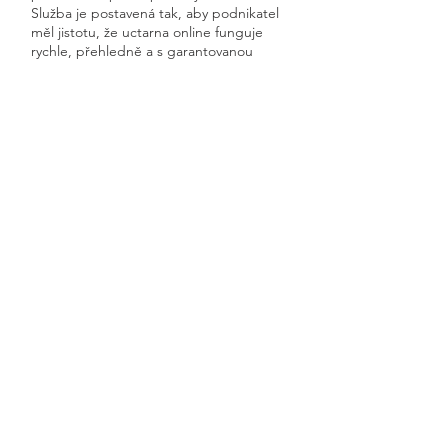
Služba je postavená tak, aby podnikatel
měl jistotu, že uctarna online funguje
rychle, přehledně a s garantovanou
dostupností.
Získáte kompletní servis od jednoho
odborníka – bez papírů, bez starostí a
vždy ontime.
Rozseč
Previous
Next
🧭 Podívejte se do naší sekce 👉
Aktuality,
kde průběžně zveřejňujeme
praktické ukázky, jednoduchá
vysvětlení, postupy krok za krokem a