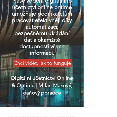
Naše vedení digitálního
účetnictví online ontime
umožňuje podnikatelům
pracovat efektivněji díky
automatizaci,
bezpečnému ukládání
dat a okamžité
dostupnosti všech
informací.
Chci vidět, jak to funguje
Digitální účetnictví Online
& Ontime
| Milan Makový,
daňový poradce
digitalni uctnictvi, online uctnictvi, bezpapirove uctnictvi, moderni