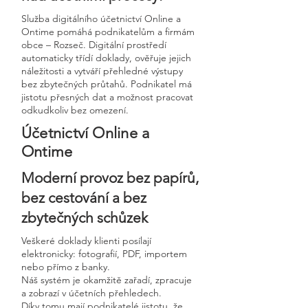
Služba digitálního účetnictví Online a
Ontime pomáhá podnikatelům a firmám
obce – Rozseč. Digitální prostředí
automaticky třídí doklady, ověřuje jejich
náležitosti a vytváří přehledné výstupy
bez zbytečných průtahů. Podnikatel má
jistotu přesných dat a možnost pracovat
odkudkoliv bez omezení.
Účetnictví Online a
Ontime
Moderní provoz bez papírů,
bez cestování a bez
zbytečných schůzek
Veškeré doklady klienti posílají
elektronicky: fotografií, PDF, importem
nebo přímo z banky.
Náš systém je okamžitě zařadí, zpracuje
a zobrazí v účetních přehledech.
Díky tomu mají podnikatelé jistotu, že