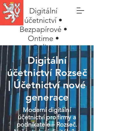
Digitální
účetnictví •
Bezpapírové •
Ontime •
Online
Digitální
účetnictví Rozseč
| Účetnictví nové
generace
Moderní digitální
účetnictví pro firmy a
podnikatele – Rozseč.