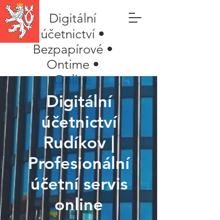
Digitální
účetnictví •
Bezpapírové •
Ontime •
Online
Digitální
účetnictví
Rudíkov |
Profesionální
účetní servis
online