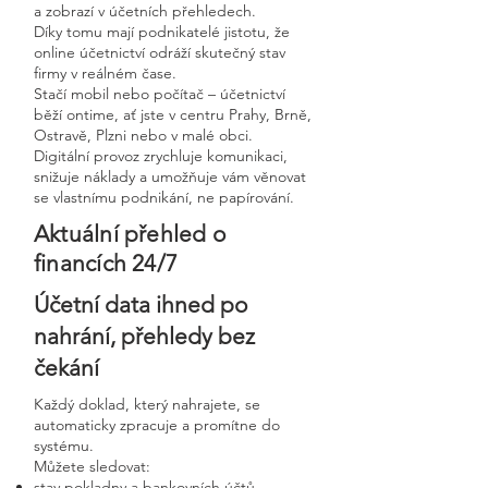
a zobrazí v účetních přehledech.
Díky tomu mají podnikatelé jistotu, že
online účetnictví odráží skutečný stav
firmy v reálném čase.
Stačí mobil nebo počítač – účetnictví
běží ontime, ať jste v centru Prahy, Brně,
Ostravě, Plzni nebo v malé obci.
Digitální provoz zrychluje komunikaci,
snižuje náklady a umožňuje vám věnovat
se vlastnímu podnikání, ne papírování.
Aktuální přehled o
financích 24/7
Účetní data ihned po
nahrání, přehledy bez
čekání
Každý doklad, který nahrajete, se
automaticky zpracuje a promítne do
systému.
Můžete sledovat:
stav pokladny a bankovních účtů,