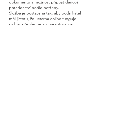
dokumentů a možnost připojit daňové
poradenství podle potřeby.
Služba je postavená tak, aby podnikatel
měl jistotu, že uctarna online funguje
rychle, přehledně a s garantovanou
dostupností.
Získáte kompletní servis od jednoho
odborníka – bez papírů, bez starostí a
vždy ontime.
Rudíkov
Previous
Next
🧭 Podívejte se do naší sekce 👉
Aktuality,
kde průběžně zveřejňujeme