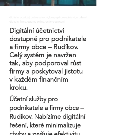
digitalni uctnictvi, online uctnictvi, bezpapirove uctnictvi, moderni
digitalni firma, uctarna online, ontime uctovani
Digitální účetnictví
dostupné pro podnikatele
a firmy obce – Rudíkov.
Celý systém je navržen
tak, aby podporoval růst
firmy a poskytoval jistotu
v každém finančním
kroku.
Účetní služby pro
podnikatele a firmy obce –
Rudíkov. Nabízíme digitální
řešení, které minimalizuje
chyby a zvyšuje efektivitu