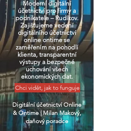
Moderní digitální
účetnictví pro firmy a
podnikatele – Rudíkov.
Zajišťujeme vedení
digitálního účetnictví
online ontime se
zaměřením na pohodlí
klienta, transparentní
výstupy a bezpečné
uchování všech
ekonomických dat.
Chci vidět, jak to funguje
Digitální účetnictví Online
& Ontime
| Milan Makový,
daňový poradce