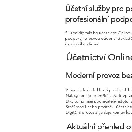
Účetní služby pro p
profesionální podp
Služba digitálního účetnictví Onl
podporují přesnou evidenci dokladů 
ekonomikou firmy.
Účetnictví Onli
Moderní provoz bez
Veškeré doklady klienti posílají ele
Náš systém je okamžitě zařadí, zpra
Díky tomu mají podnikatelé jistotu, 
Stačí mobil nebo počítač – účetnictv
Digitální provoz zrychluje komunika
Aktuální přehled o