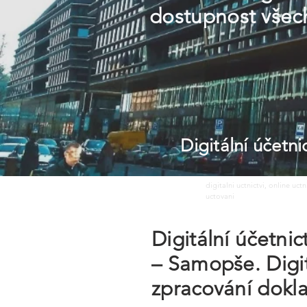
dostupnost všec
Digitální účetn
digitalni uctnictvi, online uct
uctovani
Digitální účetni
– Samopše. Digitá
zpracování dokl