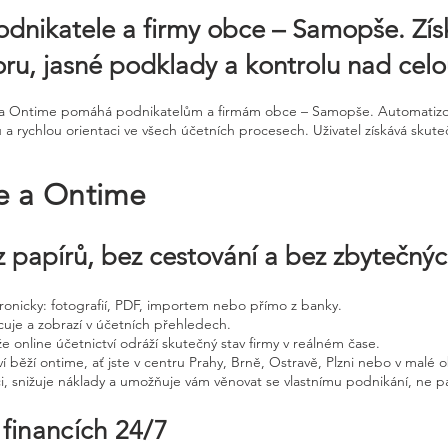
odnikatele a firmy obce – Samopše. Zís
oru, jasné podklady a kontrolu nad cel
ine a Ontime pomáhá podnikatelům a firmám obce – Samopše. Automatiz
a rychlou orientaci ve všech účetních procesech. Uživatel získává skut
ne a Ontime
 papírů, bez cestování a bez zbytečný
ktronicky: fotografií, PDF, importem nebo přímo z banky.
cuje a zobrazí v účetních přehledech.
že online účetnictví odráží skutečný stav firmy v reálném čase.
í běží ontime, ať jste v centru Prahy, Brně, Ostravě, Plzni nebo v malé o
ci, snižuje náklady a umožňuje vám věnovat se vlastnímu podnikání, ne p
 financích 24/7