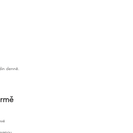
odin denně.
irmě
ové
tovanou