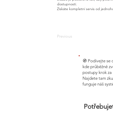
dostupností.
Získáte kompletní servis od jednoho
Previous
🧭 Podívejte se 
kde průběžně zv
postupy krok za 
Najdete tam zku
funguje náš sys
Potřebujet