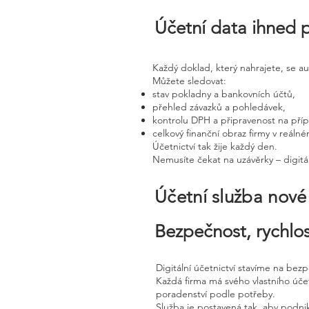
Účetní data ihned 
Každý doklad, který nahrajete, se a
Můžete sledovat:
stav pokladny a bankovních účtů,
přehled závazků a pohledávek,
kontrolu DPH a připravenost na pří
celkový finanční obraz firmy v reáln
Účetnictví tak žije každý den.
Nemusíte čekat na uzávěrky – digitál
Účetní služba nov
Bezpečnost, rychlos
Digitální účetnictví stavíme na bez
Každá firma má svého vlastního úč
poradenství podle potřeby.
Služba je postavená tak, aby podnik