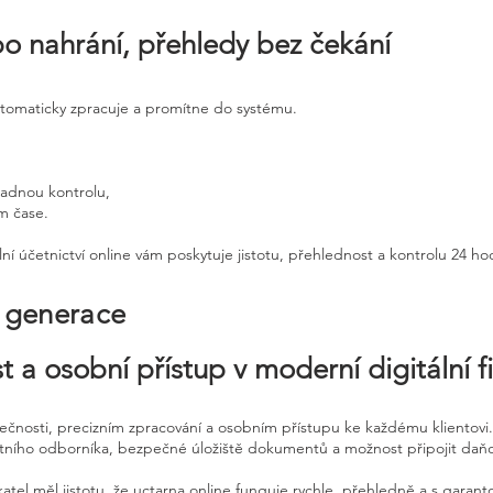
po nahrání, přehledy bez čekání
utomaticky zpracuje a promítne do systému.
padnou kontrolu,
ém čase.
ní účetnictví online vám poskytuje jistotu, přehlednost a kontrolu 24 h
é generace
t a osobní přístup v moderní digitální f
pečnosti, precizním zpracování a osobním přístupu ke každému klientovi.
etního odborníka, bezpečné úložiště dokumentů a možnost připojit daň
atel měl jistotu, že uctarna online funguje rychle, přehledně a s garan