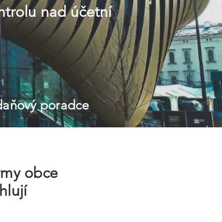
trolu nad účetní
 daňový poradce
irmy obce
hlují