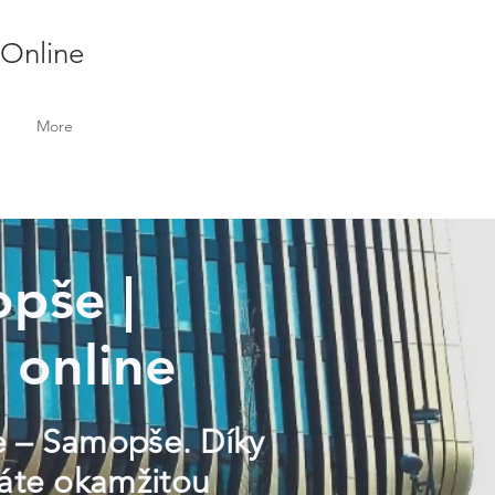
 Online
More
opše |
s online
le – Samopše. Díky
káte okamžitou