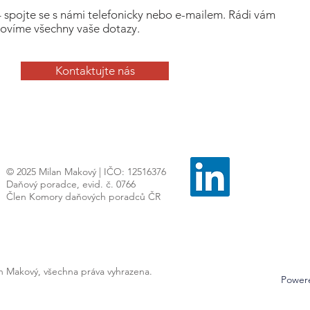
– spojte se s námi telefonicky nebo e-mailem. Rádi vám
ovíme všechny vaše dotazy.
Kontaktujte nás
© 2025 Milan Makový | IČO: 12516376
Daňový poradce, evid. č. 0766
Člen Komory daňových poradců ČR
an Makový, všechna práva vyhrazena.
Power