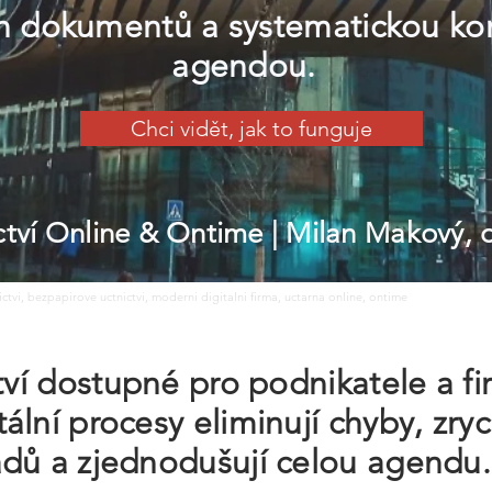
h dokumentů a systematickou kon
agendou.
Chci vidět, jak to funguje
ictví Online & Ontime
| Milan Makový,
nictvi, bezpapirove uctnictvi, moderni digitalni firma, uctarna online, ontime
ctví dostupné pro podnikatele a f
lní procesy eliminují chyby, zryc
adů a zjednodušují celou agendu.