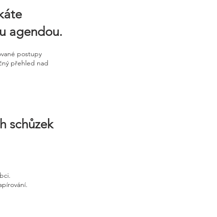
káte
ou agendou.
ované postupy
ečný přehled nad
ch schůzek
bci.
apírování.