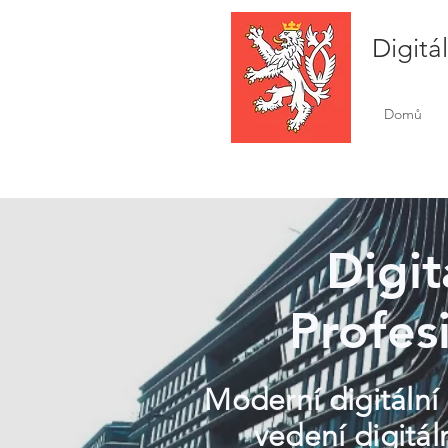
Digitá
Domů
Digit
Profesi
Moderní digitální
vedení digitál