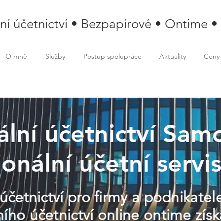
lní účetnictví • Bezpapírové • Ontime •
O mně
Služby
Postup spolupráce
Aktuality
Ceny
ální účetnictví Sam
onální účetní servi
 účetnictví pro firmy a podnikate
ního účetnictví online ontime zís