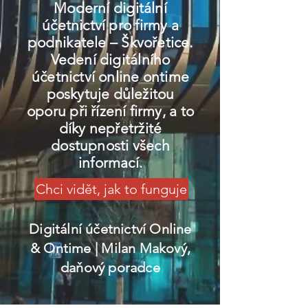
Moderní digitální
účetnictví pro firmy a
podnikatele – Škvořetice.
Vedení digitálního
účetnictví online ontime
poskytuje důležitou
oporu při řízení firmy, a to
díky nepřetržité
dostupnosti všech
informací.
Chci vidět, jak to funguje
Digitální účetnictví Online
& Ontime
| Milan Makový,
daňový poradce