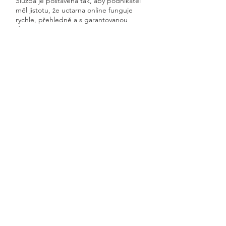
Služba je postavená tak, aby podnikatel
měl jistotu, že uctarna online funguje
rychle, přehledně a s garantovanou
dostupností.
Získáte kompletní servis od jednoho
odborníka – bez papírů, bez starostí a
vždy ontime.
Škvořetice
Previous
Next
🧭 Podívejte se do naší sekce 👉
Aktuality,
kde průběžně zveřejňujeme
praktické ukázky, jednoduchá
vysvětlení, postupy krok za krokem a