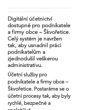
digitalni uctnictvi, online uctnictvi, bezpapirove uctnictvi, moderni
digitalni firma, uctarna online, ontime uctovani
Digitální účetnictví
dostupné pro podnikatele
a firmy obce – Škvořetice.
Celý systém je navržen
tak, aby usnadnil práci
podnikatelům a
zjednodušil veškerou
administrativu.
Účetní služby pro
podnikatele a firmy obce –
Škvořetice. Postaráme se o
účetní procesy tak, aby byly
rychlé, bezpečné a