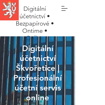
Digitální
účetnictví •
Bezpapírové •
Ontime •
Online
Digitální
účetnictví
Škvořetice |
Profesionální
účetní servis
online