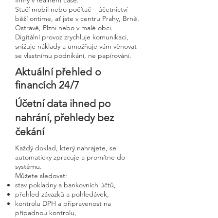
firmy v reálném čase.
Stačí mobil nebo počítač – účetnictví
běží ontime, ať jste v centru Prahy, Brně,
Ostravě, Plzni nebo v malé obci.
Digitální provoz zrychluje komunikaci,
snižuje náklady a umožňuje vám věnovat
se vlastnímu podnikání, ne papírování.
Aktuální přehled o
financích 24/7
Účetní data ihned po
nahrání, přehledy bez
čekání
Každý doklad, který nahrajete, se
automaticky zpracuje a promítne do
systému.
Můžete sledovat:
stav pokladny a bankovních účtů,
přehled závazků a pohledávek,
kontrolu DPH a připravenost na
případnou kontrolu,