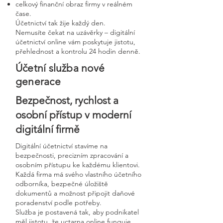
celkový finanční obraz firmy v reálném
čase.
Účetnictví tak žije každý den.
Nemusíte čekat na uzávěrky – digitální
účetnictví online vám poskytuje jistotu,
přehlednost a kontrolu 24 hodin denně.
Účetní služba nové
generace
Bezpečnost, rychlost a
osobní přístup v moderní
digitální firmě
Digitální účetnictví stavíme na
bezpečnosti, precizním zpracování a
osobním přístupu ke každému klientovi.
Každá firma má svého vlastního účetního
odborníka, bezpečné úložiště
dokumentů a možnost připojit daňové
poradenství podle potřeby.
Služba je postavená tak, aby podnikatel
měl jistotu, že uctarna online funguje