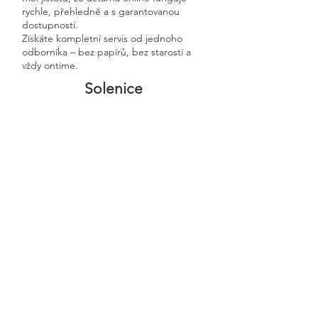
rychle, přehledně a s garantovanou
dostupností.
Získáte kompletní servis od jednoho
odborníka – bez papírů, bez starostí a
vždy ontime.
Solenice
Previous
Next
🧭 Podívejte se do naší sekce 👉
Aktuality,
kde průběžně zveřejňujeme
praktické ukázky, jednoduchá
vysvětlení, postupy krok za krokem a
odpovědi na nejčastější otázky