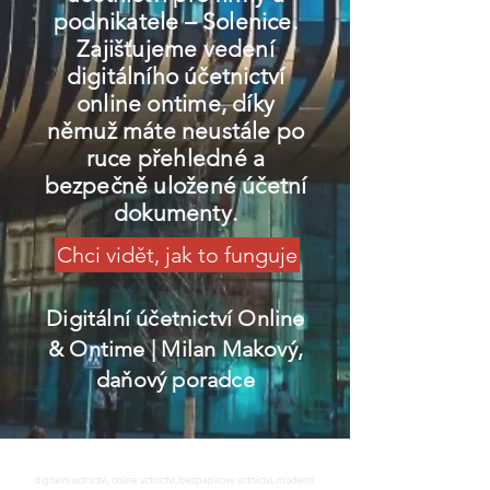
podnikatele – Solenice.
Zajišťujeme vedení
digitálního účetnictví
online ontime, díky
němuž máte neustále po
ruce přehledné a
bezpečně uložené účetní
dokumenty.
Chci vidět, jak to funguje
Digitální účetnictví Online
& Ontime
| Milan Makový,
daňový poradce
digitalni uctnictvi, online uctnictvi, bezpapirove uctnictvi, moderni