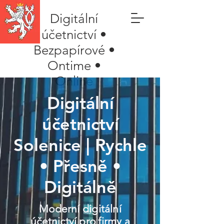
Digitální
účetnictví •
Bezpapírové •
Ontime •
Online
Digitální
účetnictví
Solenice | Rychle
• Přesně •
Digitálně
Moderní digitální
účetnictví pro firmy a