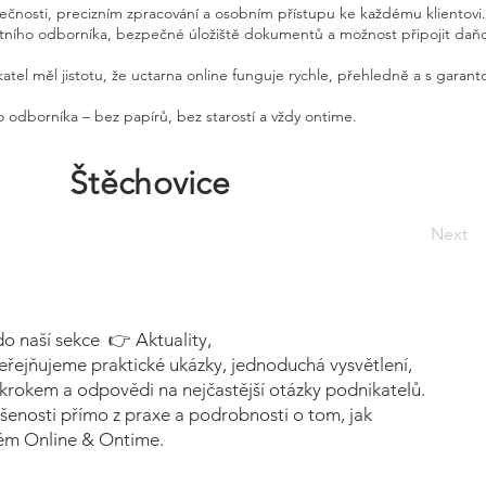
pečnosti, precizním zpracování a osobním přístupu ke každému klientovi.
etního odborníka, bezpečné úložiště dokumentů a možnost připojit daň
atel měl jistotu, že uctarna online funguje rychle, přehledně a s garan
 odborníka – bez papírů, bez starostí a vždy ontime.
Štěchovice
Next
do naší sekce 👉 Aktuality,
eřejňujeme praktické ukázky, jednoduchá vysvětlení,
krokem a odpovědi na nejčastější otázky podnikatelů.
šenosti přímo z praxe a podrobnosti o tom, jak
tém Online & Ontime.