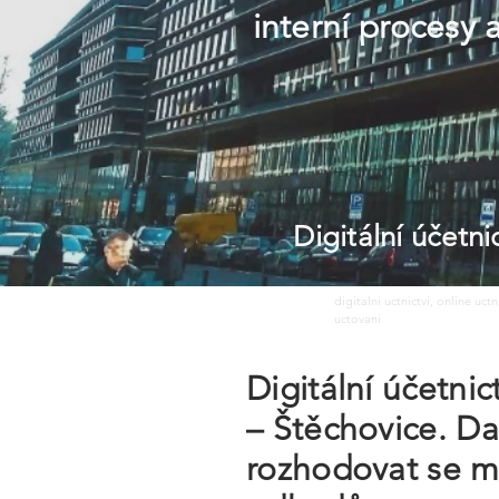
interní procesy 
Digitální účetn
digitalni uctnictvi, online uct
uctovani
Digitální účetni
– Štěchovice. D
rozhodovat se m