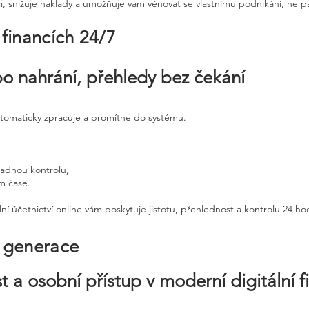
ci, snižuje náklady a umožňuje vám věnovat se vlastnímu podnikání, ne p
 financích 24/7
po nahrání, přehledy bez čekání
utomaticky zpracuje a promítne do systému.
padnou kontrolu,
ém čase.
ní účetnictví online vám poskytuje jistotu, přehlednost a kontrolu 24 h
é generace
t a osobní přístup v moderní digitální f