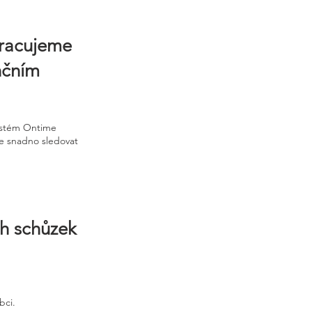
Pracujeme
nčním
systém Ontime
ze snadno sledovat
ch schůzek
bci.