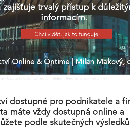
a zajišťuje trvalý přístup k důle
informacím.
Chci vidět, jak to funguje
ictví Online & Ontime
| Milan Makový,
nictvi, bezpapirove uctnictvi, moderni digitalni firma, uctarna online, ontime
ctví dostupné pro podnikatele a f
ata máte vždy dostupná online a
ůžete podle skutečných výsledků