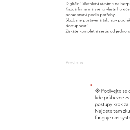
Digitální účetnictví stavíme na bez
Každá firma má svého vlastního úč
poradenství podle potřeby.
Služba je postavená tak, aby podnik
dostupností.
Získáte kompletní servis od jednoho
Previous
🧭 Podívejte se 
kde průběžně zv
postupy krok za 
Najdete tam zku
funguje náš sys