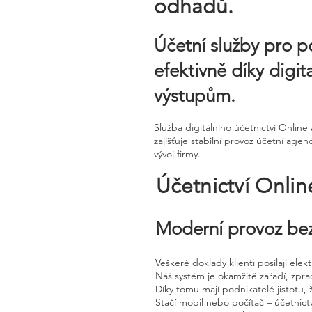
odhadů.
Účetní služby pro p
efektivně díky digi
výstupům.
Služba digitálního účetnictví Onli
zajišťuje stabilní provoz účetní age
vývoj firmy.
Účetnictví Onli
Moderní provoz bez
Veškeré doklady klienti posílají ele
Náš systém je okamžitě zařadí, zpra
Díky tomu mají podnikatelé jistotu, 
Stačí mobil nebo počítač – účetnictv