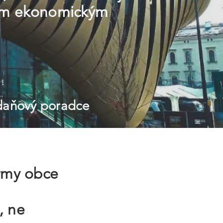
žitým ekonomickým
 daňový poradce
irmy obce
, ne