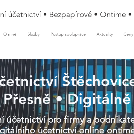
lní účetnictví • Bezpapírové • Ontime •
O mně
Služby
Postup spolupráce
Aktuality
Ceny
účetnictví Štěchovice
Přesně • Digitálně
í účetnictví pro firmy a podnikat
itálního účetnictví online ontime