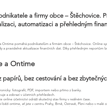
odnikatele a firmy obce – Štěchovice. 
talizaci, automatizaci a přehledným fina
ne a Ontime pomáhá podnikatelům a firmám obce – Štěchovice. Online 
ndy a pravidelné aktualizace finančních dat. Díky přehledným reportům l
ne a Ontime
 papírů, bez cestování a bez zbytečný
ktronicky: fotografií, PDF, importem nebo přímo z banky.
cuje a zobrazí v účetních přehledech.
že online účetnictví odráží skutečný stav firmy v reálném čase.
í běží ontime, ať jste v centru Prahy, Brně, Ostravě, Plzni nebo v malé o