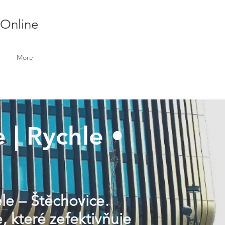
 Online
More
 | Rychle •
ele – Štěchovice.
, které zefektivňuje