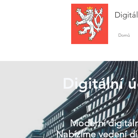
Digitá
Domů
Digitální 
Moderní digitáln
Nabízíme vedení dig