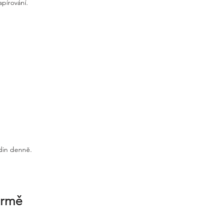
apírování.
odin denně.
irmě