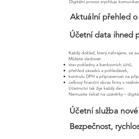
Digitální provoz zrychluje komunika
Aktuální přehled o
Účetní data ihned 
Každý doklad, který nahrajete, se a
Můžete sledovat:
stav pokladny a bankovních účtů,
přehled závazků a pohledávek,
kontrolu DPH a připravenost na pří
celkový finanční obraz firmy v reáln
Účetnictví tak žije každý den.
Nemusíte čekat na uzávěrky – digitál
Účetní služba nov
Bezpečnost, rychlos