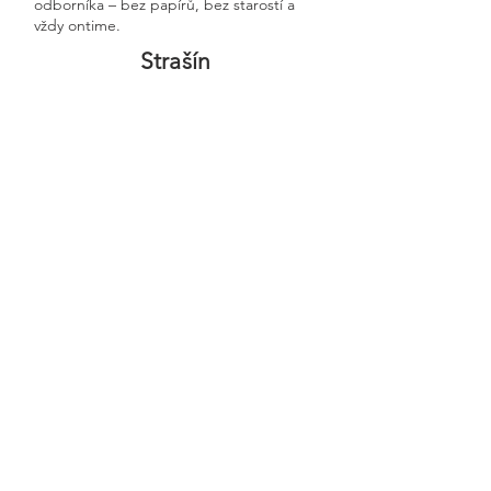
odborníka – bez papírů, bez starostí a
vždy ontime.
Strašín
Previous
Next
🧭 Podívejte se do naší sekce 👉
Aktuality,
kde průběžně zveřejňujeme
praktické ukázky, jednoduchá
vysvětlení, postupy krok za krokem a
odpovědi na nejčastější otázky
podnikatelů.
Najdete tam zkušenosti přímo z
praxe a podrobnosti o tom, jak