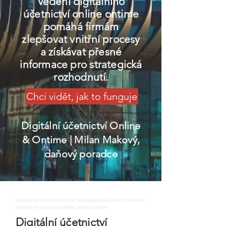
Vedení digitálního
účetnictví online ontime
pomáhá firmám
zlepšovat vnitřní procesy
a získávat přesné
informace pro strategická
rozhodnutí.
Chci vidět, jak to funguje
Digitální účetnictví Online
& Ontime
| Milan Makový,
daňový poradce
digitalni uctnictvi, online uctnictvi, bezpapirove uctnictvi, moderni
digitalni firma, uctarna online, ontime uctovani
Digitální účetnictví