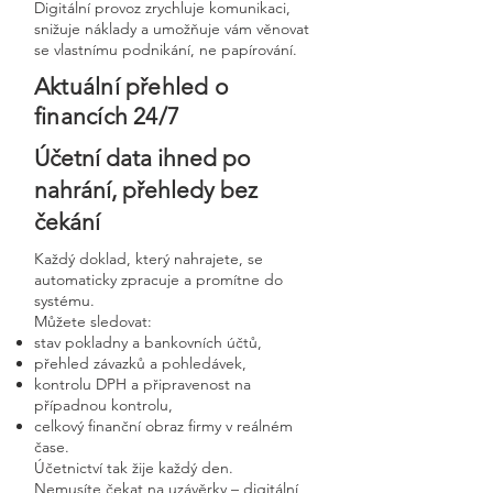
Digitální provoz zrychluje komunikaci,
snižuje náklady a umožňuje vám věnovat
se vlastnímu podnikání, ne papírování.
Aktuální přehled o
financích 24/7
Účetní data ihned po
nahrání, přehledy bez
čekání
Každý doklad, který nahrajete, se
automaticky zpracuje a promítne do
systému.
Můžete sledovat:
stav pokladny a bankovních účtů,
přehled závazků a pohledávek,
kontrolu DPH a připravenost na
případnou kontrolu,
celkový finanční obraz firmy v reálném
čase.
Účetnictví tak žije každý den.
Nemusíte čekat na uzávěrky – digitální