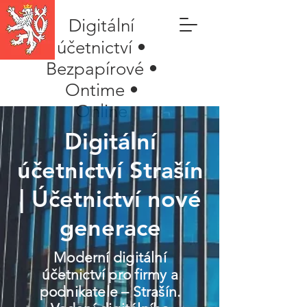
Digitální
účetnictví •
Bezpapírové •
Ontime •
Online
Digitální
účetnictví Strašín
| Účetnictví nové
generace
Moderní digitální
účetnictví pro firmy a
podnikatele – Strašín.