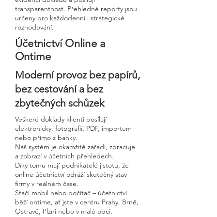
transparentnost. Přehledné reporty jsou
určeny pro každodenní i strategické
rozhodování.
Účetnictví Online a
Ontime
Moderní provoz bez papírů,
bez cestování a bez
zbytečných schůzek
Veškeré doklady klienti posílají
elektronicky: fotografií, PDF, importem
nebo přímo z banky.
Náš systém je okamžitě zařadí, zpracuje
a zobrazí v účetních přehledech.
Díky tomu mají podnikatelé jistotu, že
online účetnictví odráží skutečný stav
firmy v reálném čase.
Stačí mobil nebo počítač – účetnictví
běží ontime, ať jste v centru Prahy, Brně,
Ostravě, Plzni nebo v malé obci.