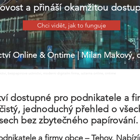
ovost a přináší okamžitou dostup
Chci vidět, jak to funguje
ictví Online & Ontime
| Milan Makový,
nictvi, bezpapirove uctnictvi, moderni digitalni firma, uctarna online, ontime
ctví dostupné pro podnikatele a f
 čistý, jednoduchý přehled o všec
esech bez zbytečného papírování.
odnikatele a firmy obce – Tehov. Nabíz