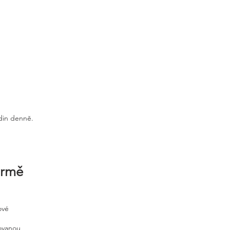
odin denně.
irmě
ové
tovanou