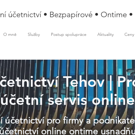
lní účetnictví • Bezpapírové • Ontime •
O mně
Služby
Postup spolupráce
Aktuality
Ceny
účetnictví Tehov | Pr
účetní servis online
í účetnictví pro firmy a podnikat
 účetnictví online ontime usnadň