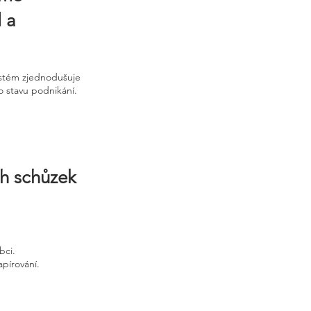
 a
ystém zjednodušuje
o stavu podnikání.
ch schůzek
bci.
apírování.