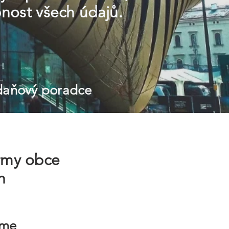
nost všech údajů.
 daňový poradce
irmy obce
h
íme