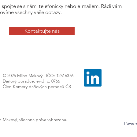
– spojte se s námi telefonicky nebo e-mailem. Rádi vám
ovíme všechny vaše dotazy.
Kontaktujte nás
© 2025 Milan Makový | IČO: 12516376
Daňový poradce, evid. č. 0766
Člen Komory daňových poradců ČR
an Makový, všechna práva vyhrazena.
Power