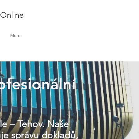
 Online
More
ofesionální
ele – Tehov. Naše
uje správu dokladů,