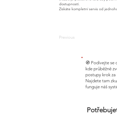
dostupností.
Získáte kompletní servis od jednoho
Previous
🧭 Podívejte se 
kde průběžně zv
postupy krok za 
Najdete tam zku
funguje náš sys
Potřebujet