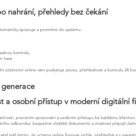
po nahrání, přehledy bez čekání
utomaticky zpracuje a promítne do systému.
padnou kontrolu,
ém čase.
ní účetnictví online vám poskytuje jistotu, přehlednost a kontrolu 24 h
é generace
t a osobní přístup v moderní digitální f
pečnosti, precizním zpracování a osobním přístupu ke každému klientovi.
etního odborníka, bezpečné úložiště dokumentů a možnost připojit daň
atel měl jistotu, že uctarna online funguje rychle, přehledně a s garan