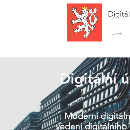
Digitá
Domů
Digitální 
Moderní digitáln
vedení digitálního