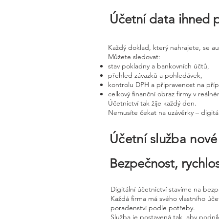
Účetní data ihned 
Každý doklad, který nahrajete, se a
Můžete sledovat:
stav pokladny a bankovních účtů,
přehled závazků a pohledávek,
kontrolu DPH a připravenost na pří
celkový finanční obraz firmy v reáln
Účetnictví tak žije každý den.
Nemusíte čekat na uzávěrky – digitál
Účetní služba nov
Bezpečnost, rychlos
Digitální účetnictví stavíme na bez
Každá firma má svého vlastního úč
poradenství podle potřeby.
Služba je postavená tak, aby podnik