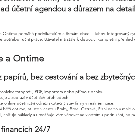
ad účetní agendou s důrazem na detail
ne a Ontime pomáhá podnikatelům a firmám obce – Tehov. Integrovaný s
je potřebu ruční práce. Uživatel má stále k dispozici kompletní přehled 
ne a Ontime
 papírů, bez cestování a bez zbytečný
ktronicky: fotografií, PDF, importem nebo přímo z banky.
cuje a zobrazí v účetních přehledech.
že online účetnictví odráží skutečný stav firmy v reálném čase.
í běží ontime, ať jste v centru Prahy, Brně, Ostravě, Plzni nebo v malé o
ci, snižuje náklady a umožňuje vám věnovat se vlastnímu podnikání, ne p
 financích 24/7