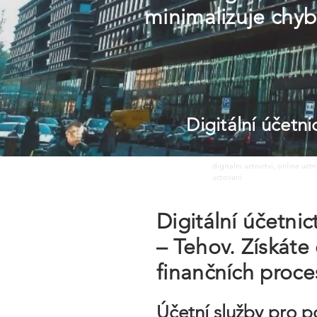
minimalizuje chyb
Digitální účetn
digitalni uctnictvi, online uct
uctovani
Digitální účetni
– Tehov. Získáte
finančních proc
Účetní služby pro p