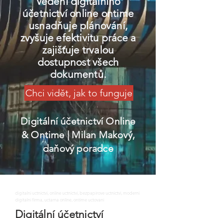
Vedení digitálního
účetnictví online ontime
usnadňuje plánování,
zvyšuje efektivitu práce a
zajišťuje trvalou
dostupnost všech
dokumentů.
Chci vidět, jak to funguje
Digitální účetnictví Online
& Ontime
| Milan Makový,
daňový poradce
digitalni uctnictvi, online uctnictvi, bezpapirove uctnictvi, moderni
digitalni firma, uctarna online, ontime uctovani
Digitální účetnictví