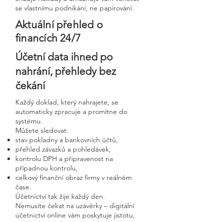
se vlastnímu podnikání, ne papírování.
Aktuální přehled o
financích 24/7
Účetní data ihned po
nahrání, přehledy bez
čekání
Každý doklad, který nahrajete, se
automaticky zpracuje a promítne do
systému.
Můžete sledovat:
stav pokladny a bankovních účtů,
přehled závazků a pohledávek,
kontrolu DPH a připravenost na
případnou kontrolu,
celkový finanční obraz firmy v reálném
čase.
Účetnictví tak žije každý den.
Nemusíte čekat na uzávěrky – digitální
účetnictví online vám poskytuje jistotu,