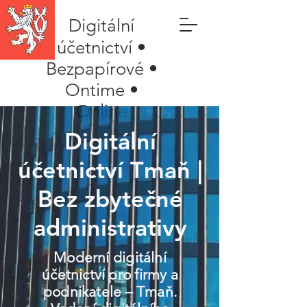
Digitální
účetnictví •
Bezpapírové •
Ontime •
Online
Digitální
účetnictví Tmaň |
Bez zbytečné
administrativy
Moderní digitální
účetnictví pro firmy a
podnikatele – Tmaň.