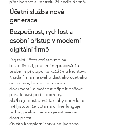
přehlednost a kontrolu 24 hodin denně.
Účetní služba nové
generace
Bezpečnost, rychlost a
osobní přístup v moderní
digitální firmě
Digitální účetnictví stavíme na
bezpečnosti, precizním zpracování a
osobním přístupu ke každému klientovi.
Každá firma má svého vlastního účetního
odborníka, bezpečné úložiště
dokumentů a možnost připojit daňové
poradenství podle potřeby.
Služba je postavená tak, aby podnikatel
měl jistotu, že uctarna online funguje
rychle, přehledně a s garantovanou
dostupností.
Získáte kompletní servis od jednoho
odborníka – bez papírů, bez starostí a
vždy ontime.