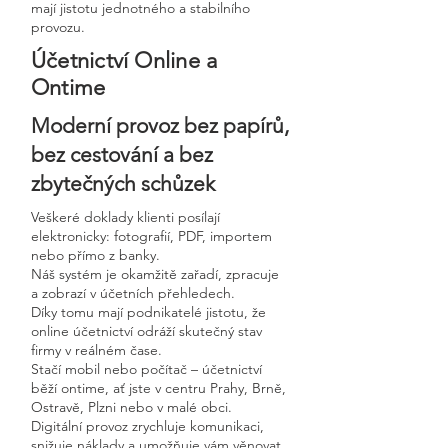
mají jistotu jednotného a stabilního
provozu.
Účetnictví Online a
Ontime
Moderní provoz bez papírů,
bez cestování a bez
zbytečných schůzek
Veškeré doklady klienti posílají
elektronicky: fotografií, PDF, importem
nebo přímo z banky.
Náš systém je okamžitě zařadí, zpracuje
a zobrazí v účetních přehledech.
Díky tomu mají podnikatelé jistotu, že
online účetnictví odráží skutečný stav
firmy v reálném čase.
Stačí mobil nebo počítač – účetnictví
běží ontime, ať jste v centru Prahy, Brně,
Ostravě, Plzni nebo v malé obci.
Digitální provoz zrychluje komunikaci,
snižuje náklady a umožňuje vám věnovat