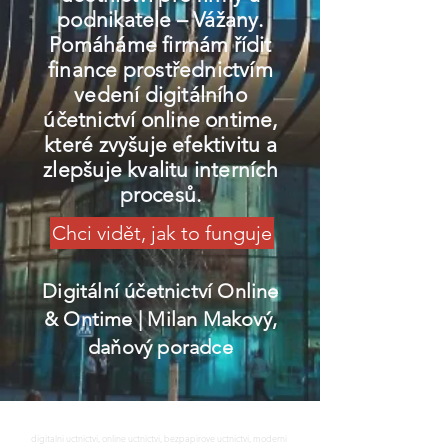
podnikatele – Vážany.
Pomáháme firmám řídit
finance prostřednictvím
vedení digitálního
účetnictví online ontime,
které zvyšuje efektivitu a
zlepšuje kvalitu interních
procesů.
Chci vidět, jak to funguje
Digitální účetnictví Online
& Ontime
| Milan Makový,
daňový poradce
digitalni uctnictvi, online uctnictvi, bezpapirove uctnictvi, moderni