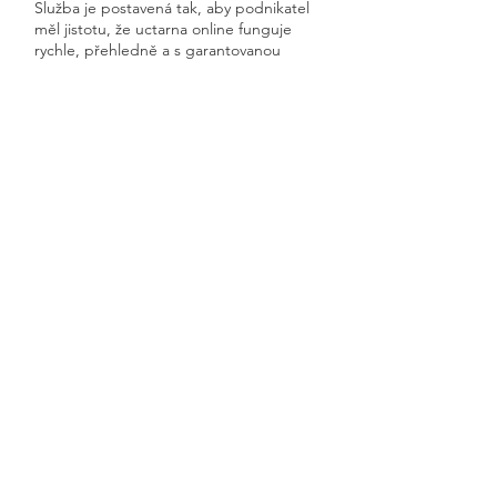
Služba je postavená tak, aby podnikatel
měl jistotu, že uctarna online funguje
rychle, přehledně a s garantovanou
dostupností.
Získáte kompletní servis od jednoho
odborníka – bez papírů, bez starostí a
vždy ontime.
Vážany
Previous
Next
🧭 Podívejte se do naší sekce 👉
Aktuality,
kde průběžně zveřejňujeme
praktické ukázky, jednoduchá
vysvětlení, postupy krok za krokem a