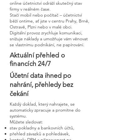
online účetnictví odráží skutečný stav
firmy v reálném čase.
Stačí mobil nebo počítač – účetnictví
běží ontime, ať jste v centru Prahy, Brně,
Ostravě, Plzni nebo v malé obci.
Digitální provoz zrychluje komunikaci,
snižuje náklady a umožňuje vám věnovat
se vlastnímu podnikání, ne papírování.
Aktuální přehled o
financích 24/7
Účetní data ihned po
nahrání, přehledy bez
čekání
Každý doklad, který nahrajete, se
automaticky zpracuje a promítne do
systému.
Můžete sledovat:
stav pokladny a bankovních účtů,
přehled závazků a pohledávek,
kontrolu DPH a připravenost na