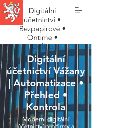
Digitální
účetnictví •
Bezpapírové •
Ontime •
Online
Digitální
účetnictví Vážany
| Automatizace •
Přehled •
Kontrola
Moderní digitální
účetnictví pro firmy a