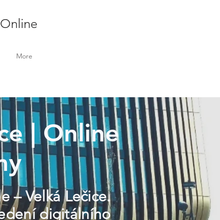
 Online
More
ce | Online
my
e – Velká Lečice.
dení digitálního