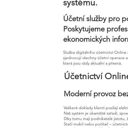
systému.
Účetní služby pro p
Poskytujeme profesi
ekonomických infor
Služba digitálního účetnictví Onli
sjednocují všechny účetní operace a
která jsou vždy aktuální a přesná.
Účetnictví Onli
Moderní provoz bez
Veškeré doklady klienti posílají ele
Náš systém je okamžitě zařadí, zpra
Díky tomu mají podnikatelé jistotu, 
Stačí mobil nebo počítač – účetnictv