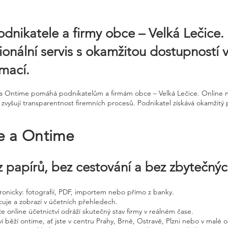
odnikatele a firmy obce – Velká Lečice.
onální servis s okamžitou dostupností 
mací.
ne a Ontime pomáhá podnikatelům a firmám obce – Velká Lečice. Online 
 zvyšují transparentnost firemních procesů. Podnikatel získává okamžitý
ne a Ontime
 papírů, bez cestování a bez zbytečný
ktronicky: fotografií, PDF, importem nebo přímo z banky.
cuje a zobrazí v účetních přehledech.
že online účetnictví odráží skutečný stav firmy v reálném čase.
í běží ontime, ať jste v centru Prahy, Brně, Ostravě, Plzni nebo v malé o