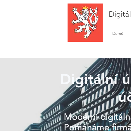
Digitá
Domů
Digitální 
ú
Moderní digitální
Pomáháme firmám 