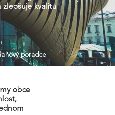
a zlepšuje kvalitu
 daňový poradce
irmy obce
lost,
 jednom