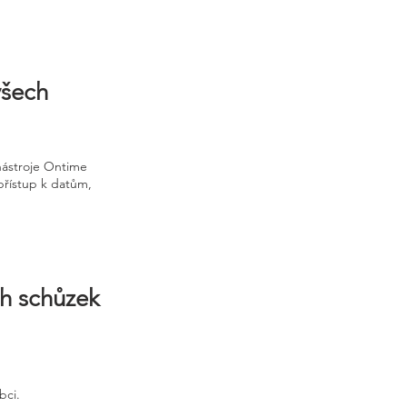
všech
nástroje Ontime
 přístup k datům,
ch schůzek
bci.