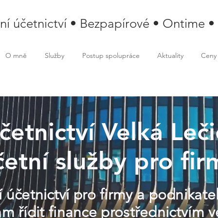
lní účetnictví • Bezpapírové • Ontime •
O mně
Služby
Postup spolupráce
Aktuality
Ceny
účetnictví Velká Leči
četní služby pro fir
 účetnictví pro firmy a podnikatel
řídit finance prostřednictvím ve