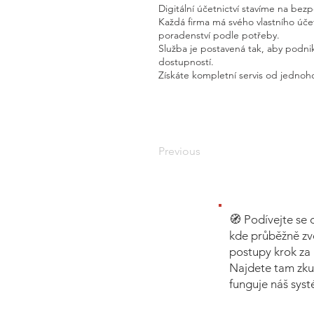
Digitální účetnictví stavíme na bez
Každá firma má svého vlastního úč
poradenství podle potřeby.
Služba je postavená tak, aby podnik
dostupností.
Získáte kompletní servis od jednoho
Previous
🧭 Podívejte se 
kde průběžně zv
postupy krok za 
Najdete tam zku
funguje náš sys