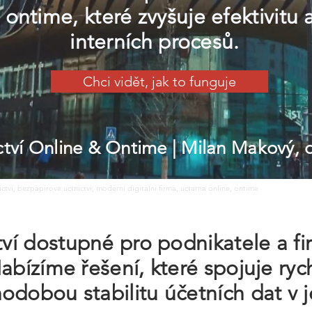
 ontime, které zvyšuje efektivitu 
interních procesů.
Chci vidět, jak to funguje
ictví Online & Ontime
| Milan Makový,
nictvi, bezpapirove uctnictvi, moderni digitalni firma, uctarna online, ontime
ctví dostupné pro podnikatele a f
abízíme řešení, které spojuje rych
hodobou stabilitu účetních dat v