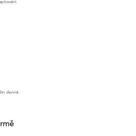
apírování.
odin denně.
irmě