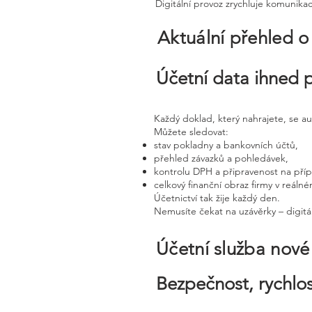
Digitální provoz zrychluje komunika
Aktuální přehled o
Účetní data ihned 
Každý doklad, který nahrajete, se a
Můžete sledovat:
stav pokladny a bankovních účtů,
přehled závazků a pohledávek,
kontrolu DPH a připravenost na pří
celkový finanční obraz firmy v reáln
Účetnictví tak žije každý den.
Nemusíte čekat na uzávěrky – digitál
Účetní služba nov
Bezpečnost, rychlos