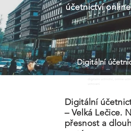
účetnictví online
Digitální účetn
digitalni uctnictvi, online uct
uctovani
Digitální účetni
– Velká Lečice. N
přesnost a dlou