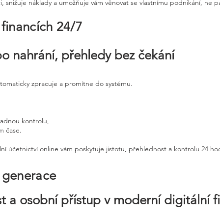
ci, snižuje náklady a umožňuje vám věnovat se vlastnímu podnikání, ne p
 financích 24/7
po nahrání, přehledy bez čekání
utomaticky zpracuje a promítne do systému.
padnou kontrolu,
ém čase.
ní účetnictví online vám poskytuje jistotu, přehlednost a kontrolu 24 h
é generace
t a osobní přístup v moderní digitální f