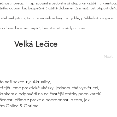
pečnosti, precizním zpracování a osobním přístupu ke každému klientovi.
etního odborníka, bezpečné úložiště dokumentů a možnost připojit daň
atel měl jistotu, že uctarna online funguje rychle, přehledně a s garan
 odborníka – bez papírů, bez starostí a vždy ontime.
Velká Lečice
Next
do naší sekce 👉 Aktuality,
eřejňujeme praktické ukázky, jednoduchá vysvětlení,
krokem a odpovědi na nejčastější otázky podnikatelů.
šenosti přímo z praxe a podrobnosti o tom, jak
tém Online & Ontime.