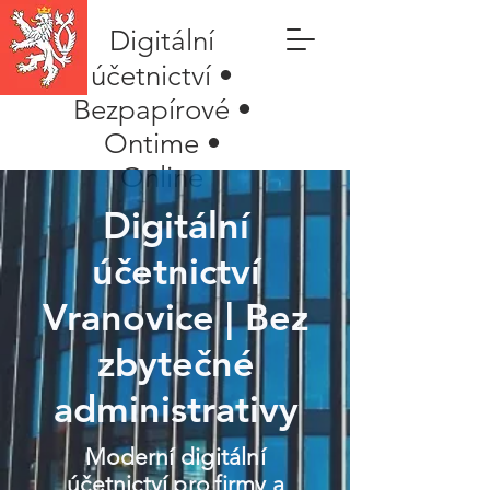
Digitální
účetnictví •
Bezpapírové •
Ontime •
Online
Digitální
účetnictví
Vranovice | Bez
zbytečné
administrativy
Moderní digitální
účetnictví pro firmy a