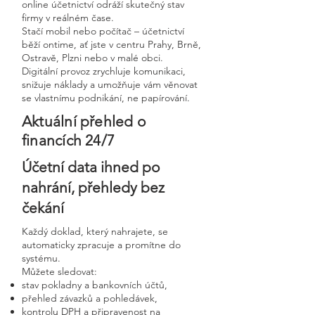
online účetnictví odráží skutečný stav
firmy v reálném čase.
Stačí mobil nebo počítač – účetnictví
běží ontime, ať jste v centru Prahy, Brně,
Ostravě, Plzni nebo v malé obci.
Digitální provoz zrychluje komunikaci,
snižuje náklady a umožňuje vám věnovat
se vlastnímu podnikání, ne papírování.
Aktuální přehled o
financích 24/7
Účetní data ihned po
nahrání, přehledy bez
čekání
Každý doklad, který nahrajete, se
automaticky zpracuje a promítne do
systému.
Můžete sledovat:
stav pokladny a bankovních účtů,
přehled závazků a pohledávek,
kontrolu DPH a připravenost na