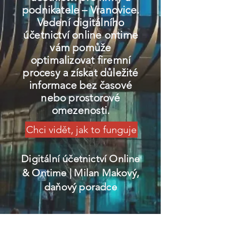
podnikatele – Vranovice.
Vedení digitálního
účetnictví online ontime
vám pomůže
optimalizovat firemní
procesy a získat důležité
informace bez časové
nebo prostorové
omezenosti.
Chci vidět, jak to funguje
Digitální účetnictví Online
& Ontime
| Milan Makový,
daňový poradce