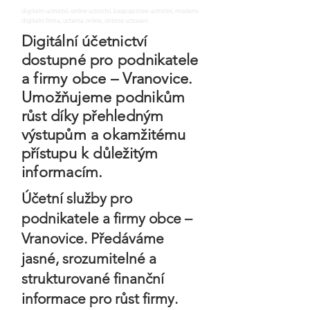
digitalni uctnictvi, online uctnictvi, bezpapirove uctnictvi, moderni
digitalni firma, uctarna online, ontime uctovani
Digitální účetnictví
dostupné pro podnikatele
a firmy obce – Vranovice.
Umožňujeme podnikům
růst díky přehledným
výstupům a okamžitému
přístupu k důležitým
informacím.
Účetní služby pro
podnikatele a firmy obce –
Vranovice. Předáváme
jasné, srozumitelné a
strukturované finanční
informace pro růst firmy.