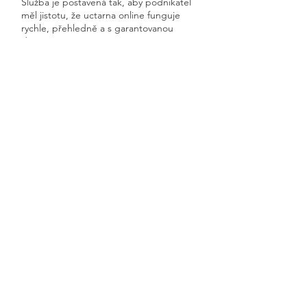
Služba je postavená tak, aby podnikatel
měl jistotu, že uctarna online funguje
rychle, přehledně a s garantovanou
dostupností.
Získáte kompletní servis od jednoho
odborníka – bez papírů, bez starostí a
vždy ontime.
Vranovice
Previous
Next
🧭 Podívejte se do naší sekce 👉
Aktuality,
kde průběžně zveřejňujeme
praktické ukázky, jednoduchá
vysvětlení, postupy krok za krokem a