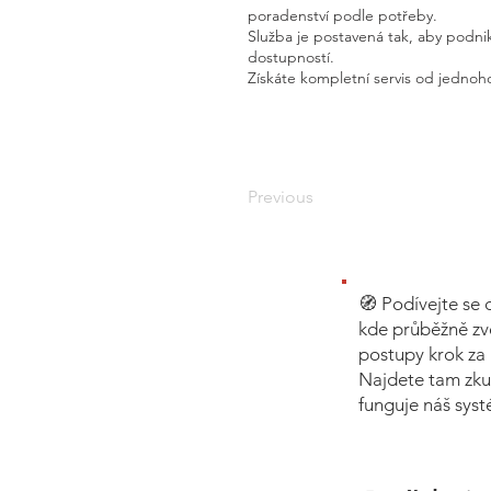
poradenství podle potřeby.
Služba je postavená tak, aby podnik
dostupností.
Získáte kompletní servis od jednoho
Previous
🧭 Podívejte se 
kde průběžně zv
postupy krok za 
Najdete tam zku
funguje náš sys