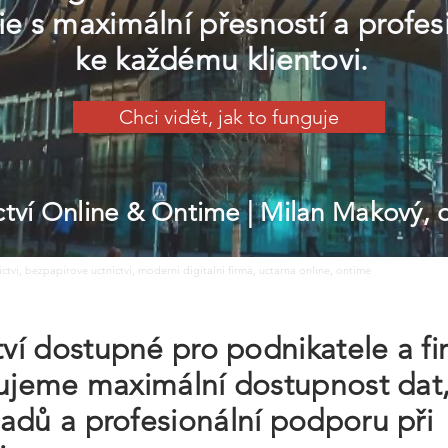
e s maximální přesností a profe
ke každému klientovi.
Chci vidět, jak to funguje
ictví Online & Ontime
| Milan Makový,
nictvi, bezpapirove uctnictvi, moderni digitalni firma, uctarna online, ontime
ctví dostupné pro podnikatele a f
ťujeme maximální dostupnost dat,
adů a profesionální podporu při