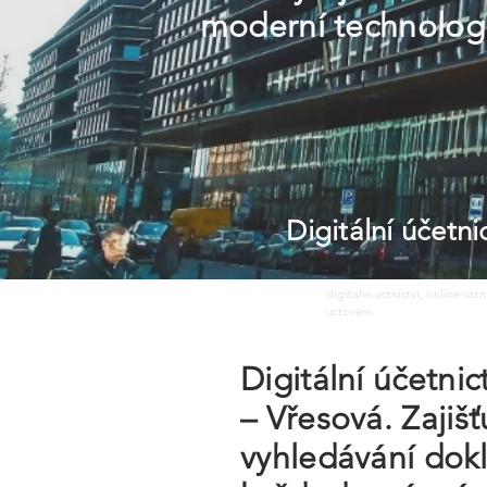
moderní technologi
Digitální účetn
digitalni uctnictvi, online uct
uctovani
Digitální účetni
– Vřesová. Zajiš
vyhledávání dokl