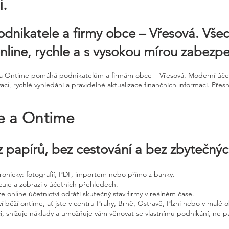
.
odnikatele a firmy obce – Vřesová. Vše
nline, rychle a s vysokou mírou zabezpe
ne a Ontime pomáhá podnikatelům a firmám obce – Vřesová. Moderní úče
, rychlé vyhledání a pravidelné aktualizace finančních informací. Přes
ne a Ontime
 papírů, bez cestování a bez zbytečný
ktronicky: fotografií, PDF, importem nebo přímo z banky.
cuje a zobrazí v účetních přehledech.
že online účetnictví odráží skutečný stav firmy v reálném čase.
í běží ontime, ať jste v centru Prahy, Brně, Ostravě, Plzni nebo v malé o
ci, snižuje náklady a umožňuje vám věnovat se vlastnímu podnikání, ne p