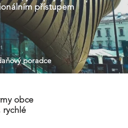
sionálním přístupem
 daňový poradce
irmy obce
 rychlé