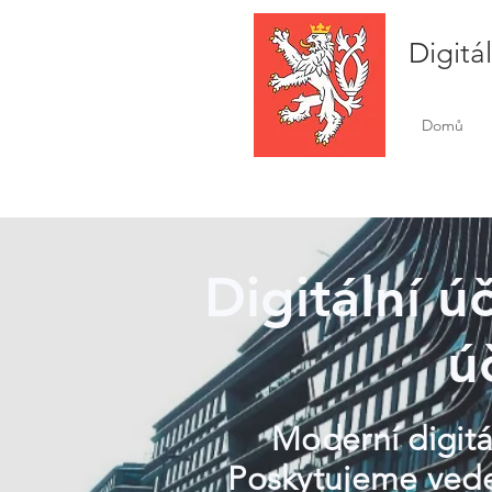
Digitá
Domů
Digitální ú
ú
Moderní digitá
Poskytujeme veden