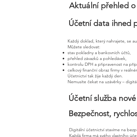
Aktuální přehled o
Účetní data ihned 
Každý doklad, který nahrajete, se a
Můžete sledovat:
stav pokladny a bankovních účtů,
přehled závazků a pohledávek,
kontrolu DPH a připravenost na pří
celkový finanční obraz firmy v reáln
Účetnictví tak žije každý den.
Nemusíte čekat na uzávěrky – digitál
Účetní služba nov
Bezpečnost, rychlos
Digitální účetnictví stavíme na bez
Každá firma má svého vlastního úč