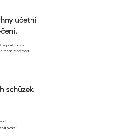
chny účetní
čení.
tní platforma
ná data podporují
ch schůzek
bci.
apírování.