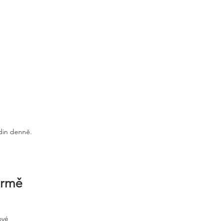
odin denně.
irmě
ové