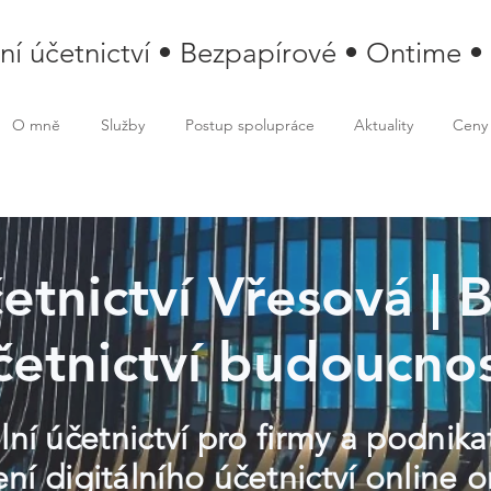
lní účetnictví • Bezpapírové • Ontime •
O mně
Služby
Postup spolupráce
Aktuality
Ceny
četnictví Vřesová |
četnictví budoucnos
lní účetnictví pro firmy a podnika
í digitálního účetnictví online o