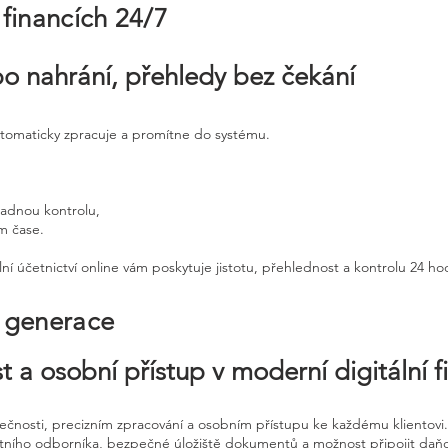
 financích 24/7
po nahrání, přehledy bez čekání
utomaticky zpracuje a promítne do systému.
padnou kontrolu,
ém čase.
ní účetnictví online vám poskytuje jistotu, přehlednost a kontrolu 24 h
é generace
t a osobní přístup v moderní digitální f
pečnosti, precizním zpracování a osobním přístupu ke každému klientovi.
etního odborníka, bezpečné úložiště dokumentů a možnost připojit daň