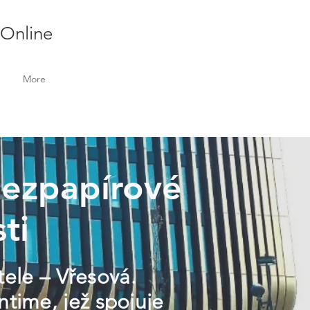
 Online
More
 Bezpapírové
ti
tele – Vřesová.
ntime, jež spojuje