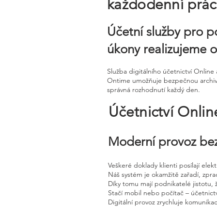
každodenní práci
Účetní služby pro p
úkony realizujeme o
Služba digitálního účetnictví Onli
Ontime umožňuje bezpečnou archivaci
správná rozhodnutí každý den.
Účetnictví Onli
Moderní provoz bez
Veškeré doklady klienti posílají ele
Náš systém je okamžitě zařadí, zpra
Díky tomu mají podnikatelé jistotu, 
Stačí mobil nebo počítač – účetnictv
Digitální provoz zrychluje komunika