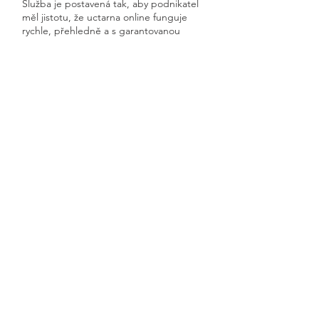
Služba je postavená tak, aby podnikatel
měl jistotu, že uctarna online funguje
rychle, přehledně a s garantovanou
dostupností.
Získáte kompletní servis od jednoho
odborníka – bez papírů, bez starostí a
vždy ontime.
Vysoké
Previous
Next
🧭 Podívejte se do naší sekce 👉
Aktuality,
kde průběžně zveřejňujeme
praktické ukázky, jednoduchá
vysvětlení, postupy krok za krokem a