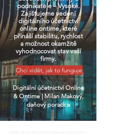
podnikatele – Vysoké.
Zajišťujeme vedení
digitálního účetnictví
online ontime, které
přináší stabilitu, rychlost
a možnost okamžitě
vyhodnocovat stav vaší
firmy.
Chci vidět, jak to funguje
Digitální účetnictví Online
& Ontime
| Milan Makový,
daňový poradce
digitalni uctnictvi, online uctnictvi, bezpapirove uctnictvi, moderni