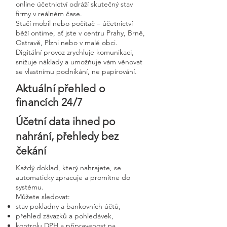
online účetnictví odráží skutečný stav
firmy v reálném čase.
Stačí mobil nebo počítač – účetnictví
běží ontime, ať jste v centru Prahy, Brně,
Ostravě, Plzni nebo v malé obci.
Digitální provoz zrychluje komunikaci,
snižuje náklady a umožňuje vám věnovat
se vlastnímu podnikání, ne papírování.
Aktuální přehled o
financích 24/7
Účetní data ihned po
nahrání, přehledy bez
čekání
Každý doklad, který nahrajete, se
automaticky zpracuje a promítne do
systému.
Můžete sledovat:
stav pokladny a bankovních účtů,
přehled závazků a pohledávek,
kontrolu DPH a připravenost na