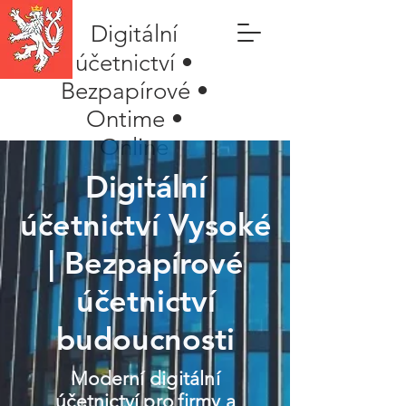
Digitální
účetnictví •
Bezpapírové •
Ontime •
Online
Digitální
účetnictví Vysoké
| Bezpapírové
účetnictví
budoucnosti
Moderní digitální
účetnictví pro firmy a