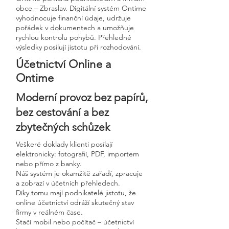
obce – Zbraslav. Digitální systém Ontime
vyhodnocuje finanční údaje, udržuje
pořádek v dokumentech a umožňuje
rychlou kontrolu pohybů. Přehledné
výsledky posilují jistotu při rozhodování.
Účetnictví Online a
Ontime
Moderní provoz bez papírů,
bez cestování a bez
zbytečných schůzek
Veškeré doklady klienti posílají
elektronicky: fotografií, PDF, importem
nebo přímo z banky.
Náš systém je okamžitě zařadí, zpracuje
a zobrazí v účetních přehledech.
Díky tomu mají podnikatelé jistotu, že
online účetnictví odráží skutečný stav
firmy v reálném čase.
Stačí mobil nebo počítač – účetnictví