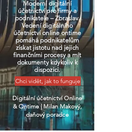
Moderní digitální
účetnictví pro firmy a
podnikatele – Zbraslav.
Vedení digitálního
účetnictví online ontime
pomáhá podnikatelům
získat jistotu nad jejich
finančními procesy a mít
dokumenty kdykoliv k
dispozici.
Chci vidět, jak to funguje
Digitální účetnictví Online
& Ontime
| Milan Makový,
daňový poradce