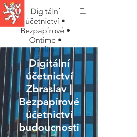
Digitální
účetnictví •
Bezpapírové •
Ontime •
Online
Digitální
účetnictví
Zbraslav |
Bezpapírové
účetnictví
budoucnosti