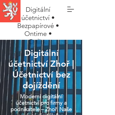
Digitální
účetnictví •
Bezpapírové •
Ontime •
Online
Digitální
účetnictví Zhoř |
Účetnictví bez
dojíždění
Moderní digitální
účetnictví pro firmy a
podnikatele – Zhoř. Naše