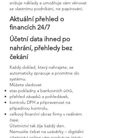
snižuje náklady a umožňuje vám věnovat
se vlastnímu podnikání, ne papírování.
Aktuální přehled o
financích 24/7
Účetní data ihned po
nahrání, přehledy bez
čekání
Každý doklad, který nahrajete, se
automaticky zpracuje a promítne do
systému.
Můžete sledovat:
stav pokladny a bankovních účtů,
přehled závazků a pohledávek,
kontrolu DPH a připravenost na
případnou kontrolu,
celkový finanční obraz firmy v reálném
čase.
Účetnictví tak žije každý den.
Nemusíte čekat na uzávěrky – digitální
účetnictví online vám poskytuje jistotu,