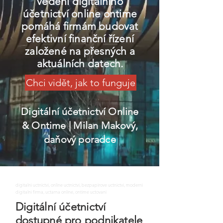
vedení digitálního
účetnictví online ontime
pomáhá firmám budovat
efektivní finanční řízení
založené na přesných a
aktuálních datech.
Chci vidět, jak to funguje
Digitální účetnictví Online
& Ontime
| Milan Makový,
daňový poradce
digitalni uctnictvi, online uctnictvi, bezpapirove uctnictvi, moderni
digitalni firma, uctarna online, ontime uctovani
Digitální účetnictví
dostupné pro podnikatele