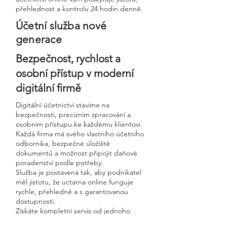
přehlednost a kontrolu 24 hodin denně.
Účetní služba nové
generace
Bezpečnost, rychlost a
osobní přístup v moderní
digitální firmě
Digitální účetnictví stavíme na
bezpečnosti, precizním zpracování a
osobním přístupu ke každému klientovi.
Každá firma má svého vlastního účetního
odborníka, bezpečné úložiště
dokumentů a možnost připojit daňové
poradenství podle potřeby.
Služba je postavená tak, aby podnikatel
měl jistotu, že uctarna online funguje
rychle, přehledně a s garantovanou
dostupností.
Získáte kompletní servis od jednoho
odborníka – bez papírů, bez starostí a