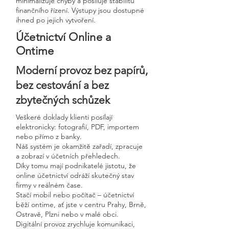
minimalizuje chyby a posiluje stabilitu
finančního řízení. Výstupy jsou dostupné
ihned po jejich vytvoření.
Účetnictví Online a
Ontime
Moderní provoz bez papírů,
bez cestování a bez
zbytečných schůzek
Veškeré doklady klienti posílají
elektronicky: fotografií, PDF, importem
nebo přímo z banky.
Náš systém je okamžitě zařadí, zpracuje
a zobrazí v účetních přehledech.
Díky tomu mají podnikatelé jistotu, že
online účetnictví odráží skutečný stav
firmy v reálném čase.
Stačí mobil nebo počítač – účetnictví
běží ontime, ať jste v centru Prahy, Brně,
Ostravě, Plzni nebo v malé obci.
Digitální provoz zrychluje komunikaci,