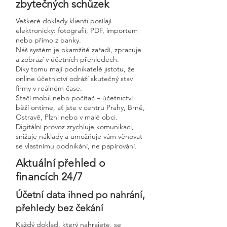
zbytečných schůzek
Veškeré doklady klienti posílají
elektronicky: fotografií, PDF, importem
nebo přímo z banky.
Náš systém je okamžitě zařadí, zpracuje
a zobrazí v účetních přehledech.
Díky tomu mají podnikatelé jistotu, že
online účetnictví odráží skutečný stav
firmy v reálném čase.
Stačí mobil nebo počítač – účetnictví
běží ontime, ať jste v centru Prahy, Brně,
Ostravě, Plzni nebo v malé obci.
Digitální provoz zrychluje komunikaci,
snižuje náklady a umožňuje vám věnovat
se vlastnímu podnikání, ne papírování.
Aktuální přehled o
financích 24/7
Účetní data ihned po nahrání,
přehledy bez čekání
Každý doklad, který nahrajete, se