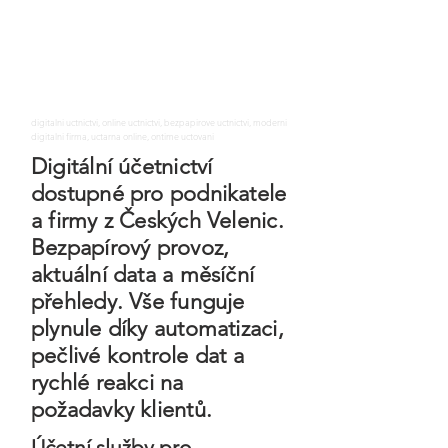
digitalni uctnictvi, online uctnictvi, bezpapirove uctnictvi, moderni
digitalni firma, uctarna online, ontime uctovani
Digitální účetnictví
dostupné pro podnikatele
a firmy z Českých Velenic.
Bezpapírový provoz,
aktuální data a měsíční
přehledy. Vše funguje
plynule díky automatizaci,
pečlivé kontrole dat a
rychlé reakci na
požadavky klientů.
Účetní služby pro