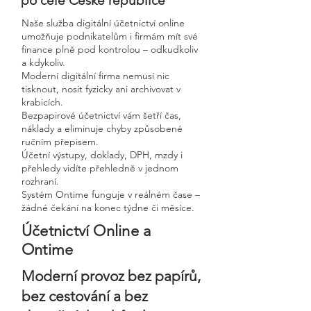
po celé České republice
Naše služba digitální účetnictví online
umožňuje podnikatelům i firmám mít své
finance plně pod kontrolou – odkudkoliv
a kdykoliv.
Moderní digitální firma nemusí nic
tisknout, nosit fyzicky ani archivovat v
krabicích.
Bezpapirové účetnictví vám šetří čas,
náklady a eliminuje chyby způsobené
ručním přepisem.
Účetní výstupy, doklady, DPH, mzdy i
přehledy vidíte přehledně v jednom
rozhraní.
Systém Ontime funguje v reálném čase –
žádné čekání na konec týdne či měsíce.
Účetnictví Online a
Ontime
Moderní provoz bez papírů,
bez cestování a bez