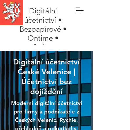
Digitální
účetnictví •
Bezpapírové •
Ontime •
Online
Digitální účetnictví
České Velenice |
Účetnictví bez
dojíždění
Moderní digitální účetnictví
pro firmy a podnikatele z
Českých Velenic. Rychle,
přehledně a odkudkoliv.