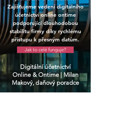
Zajišťujeme vedení digitálního
účetnictví online ontime
podporující dlouhodobou
stabilitu firmy díky rychlému
přístupu k přesným datům.
Jak to celé funguje?
Digitální účetnictví
Online & Ontime
| Milan
Makový, daňový poradce
České Velenice