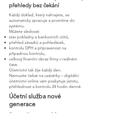
přehledy bez čekání
Každý doklad, který nahrajete, se
automaticky zpracuje a promítne do
systému.
Můžete sledovat:
stav pokladny a bankovních účtů,
přehled závazků a pohledávek,
kontrolu DPH a připravenost na
případnou kontrolu,
celkový finanční obraz firmy v reálném
čase.
Účetnictví tak žije každý den.
Nemusíte čekat na uzávěrky – digitální
účetnictví online vám poskytuje jistotu,
přehlednost a kontrolu 24 hodin denně.
Účetní služba nové
generace
Bezpečnost, rychlost a
osobní přístup v moderní