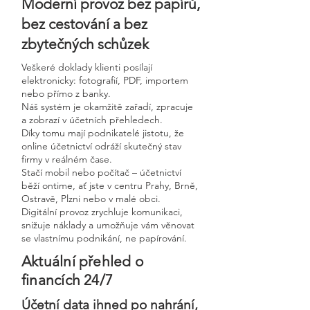
Moderní provoz bez papírů,
bez cestování a bez
zbytečných schůzek
Veškeré doklady klienti posílají
elektronicky: fotografií, PDF, importem
nebo přímo z banky.
Náš systém je okamžitě zařadí, zpracuje
a zobrazí v účetních přehledech.
Díky tomu mají podnikatelé jistotu, že
online účetnictví odráží skutečný stav
firmy v reálném čase.
Stačí mobil nebo počítač – účetnictví
běží ontime, ať jste v centru Prahy, Brně,
Ostravě, Plzni nebo v malé obci.
Digitální provoz zrychluje komunikaci,
snižuje náklady a umožňuje vám věnovat
se vlastnímu podnikání, ne papírování.
Aktuální přehled o
financích 24/7
Účetní data ihned po nahrání,