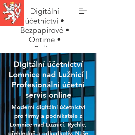
Digitální
účetnictví •
Bezpapírové •
Ontime •
Online
Digitální účetnictví
Lomnice nad Lužnicí |
Profesionální účetní
servis online
Moderní digitální účetnictví
pro firmy a podnikatele z
Lomnice nad Lužnicí. Rychle,
přehledně a odkudkoliv. Naše