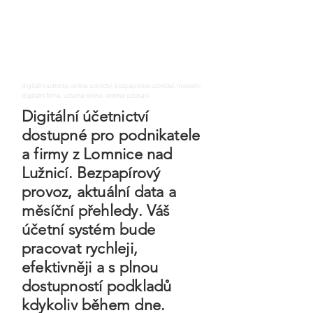
digitalni uctnictvi, online uctnictvi, bezpapirove uctnictvi, moderni
digitalni firma, uctarna online, ontime uctovani
Digitální účetnictví
dostupné pro podnikatele
a firmy z Lomnice nad
Lužnicí. Bezpapírový
provoz, aktuální data a
měsíční přehledy. Váš
účetní systém bude
pracovat rychleji,
efektivněji a s plnou
dostupností podkladů
kdykoliv během dne.