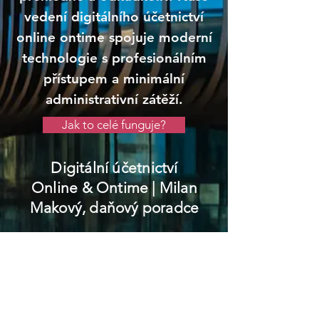
vedení digitálního účetnictví
online ontime spojuje moderní
technologie s profesionálním
přístupem a minimální
administrativní zátěží.
Jak to celé funguje?
Digitální účetnictví
Online & Ontime
| Milan
Makový, daňový poradce
Lomnice nad Lužnicí