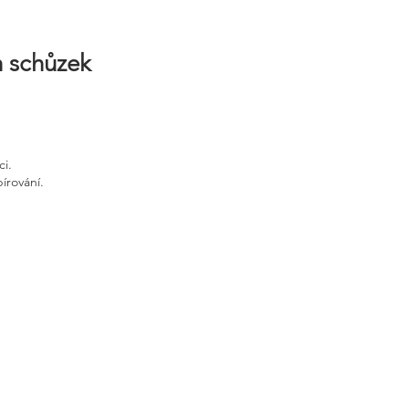
h schůzek
ci.
írování.