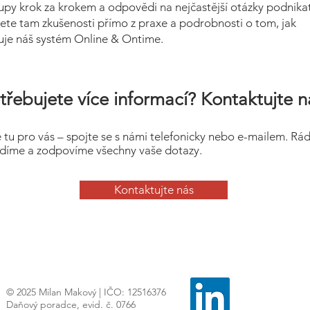
upy krok za krokem a odpovědi na nejčastější otázky podnikat
ete tam zkušenosti přímo z praxe a podrobnosti o tom, jak
uje náš systém Online & Ontime.
třebujete více informací? Kontaktujte n
 tu pro vás – spojte se s námi telefonicky nebo e-mailem. Rá
díme a zodpovíme všechny vaše dotazy.
Kontaktujte nás
© 2025 Milan Makový | IČO: 12516376
Daňový poradce, evid. č. 0766