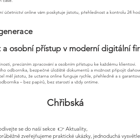
m čase.
ní účetnictví online vám poskytuje jistotu, přehlednost a kontrolu 24 ho
 generace
 a osobní přístup v moderní digitální f
čnosti, precizním zpracování a osobním přístupu ke každému klientovi.
ního odborníka, bezpečné úložiště dokumentů a možnost připojit daňov
el měl jistotu, že uctarna online funguje rychle, přehledně a s garanto
odborníka – bez papírů, bez starostí a vždy ontime.
Chřibská
odívejte se do naší sekce 👉 Aktuality,
průběžně zveřejňujeme praktické ukázky, jednoduchá vysvětle