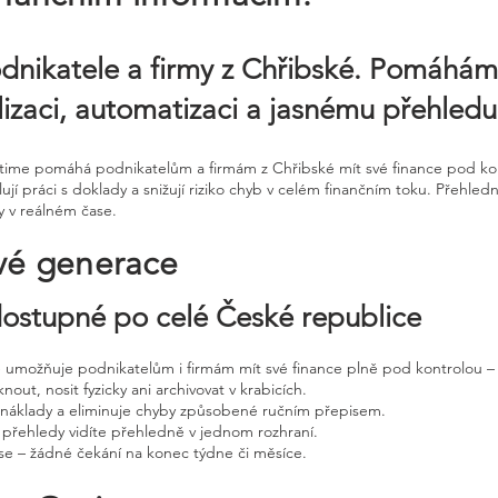
odnikatele a firmy z Chřibské. Pomáhá
alizaci, automatizaci a jasnému přehledu
ntime pomáhá podnikatelům a firmám z Chřibské mít své finance pod kon
ují práci s doklady a snižují riziko chyb v celém finančním toku. Přeh
y v reálném čase.
vé generace
 dostupné po celé České republice
ne umožňuje podnikatelům i firmám mít své finance plně pod kontrolou – 
nout, nosit fyzicky ani archivovat v krabicích.
, náklady a eliminuje chyby způsobené ručním přepisem.
 přehledy vidíte přehledně v jednom rozhraní.
e – žádné čekání na konec týdne či měsíce.