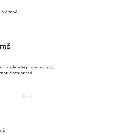
din denně.
irmě
é poradenství podle potřeby.
vanou dostupností.
Next
ní,