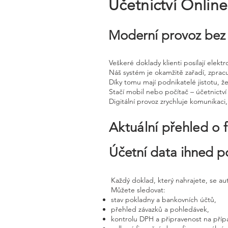
Účetnictví Onlin
Moderní provoz bez 
Veškeré doklady klienti posílají elek
Náš systém je okamžitě zařadí, zprac
Díky tomu mají podnikatelé jistotu, že
Stačí mobil nebo počítač – účetnictví 
Digitální provoz zrychluje komunikaci
Aktuální přehled o 
Účetní data ihned p
Každý doklad, který nahrajete, se a
Můžete sledovat:
stav pokladny a bankovních účtů,
přehled závazků a pohledávek,
kontrolu DPH a připravenost na příp