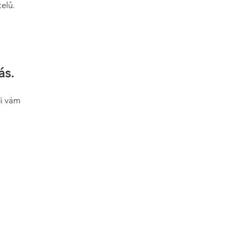
elů.
ás.
di vám