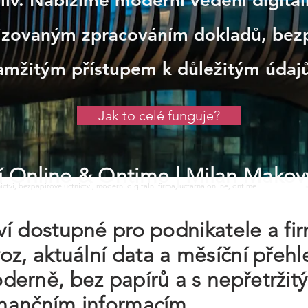
iv. Nabízíme moderní vedení digitáln
izovaným zpracováním dokladů, bezp
amžitým přístupem k důležitým údaj
Jak to celé funguje?
tví Online & Ontime
| Milan Makov
tnictvi, bezpapirove uctnictvi, moderni digitalni firma, uctarna online, ontime
tví dostupné pro podnikatele a fi
oz, aktuální data a měsíční pře
erně, bez papírů a s nepřetržit
finančním informacím.