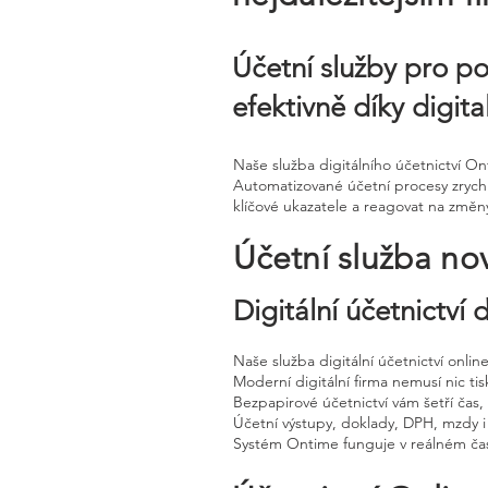
Účetní služby pro p
efektivně díky digit
Naše služba digitálního účetnictví O
Automatizované účetní procesy zrychl
klíčové ukazatele a reagovat na změn
Účetní služba no
Digitální účetnictví
Naše služba digitální účetnictví onli
Moderní digitální firma nemusí nic tisk
Bezpapirové účetnictví vám šetří čas
Účetní výstupy, doklady, DPH, mzdy i
Systém Ontime funguje v reálném čas