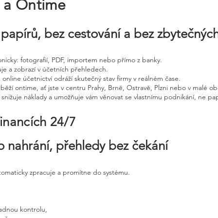
e a Ontime
papírů, bez cestování a bez zbytečnýc
tronicky: fotografií, PDF, importem nebo přímo z banky.
uje a zobrazí v účetních přehledech.
 online účetnictví odráží skutečný stav firmy v reálném čase.
běží ontime, ať jste v centru Prahy, Brně, Ostravě, Plzni nebo v malé ob
, snižuje náklady a umožňuje vám věnovat se vlastnímu podnikání, ne pap
financích 24/7
o nahrání, přehledy bez čekání
utomaticky zpracuje a promítne do systému.
adnou kontrolu,