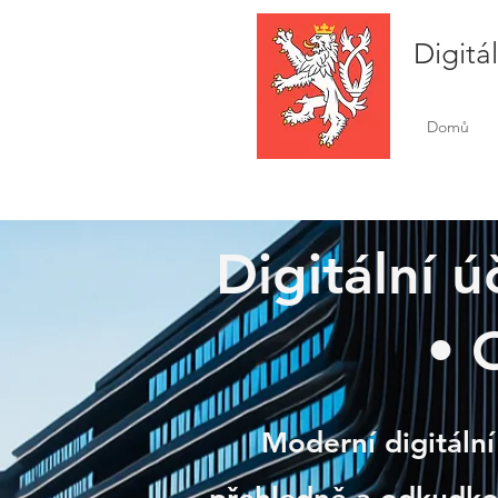
Digitá
Domů
Digitální 
Chři
• 
Moderní digitální