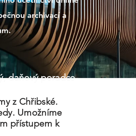
ího účetnictví online
ečnou archivací a
ům.
ý, daňový poradce
rmy z Chřibské.
hledy. Umožníme
ým přístupem k