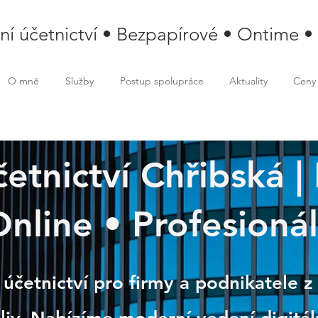
lní účetnictví • Bezpapírové • Ontime •
O mně
Služby
Postup spolupráce
Aktuality
Ceny
účetnictví Chřibská 
bská
Online • Profesioná
 účetnictví pro firmy a podnikatele z