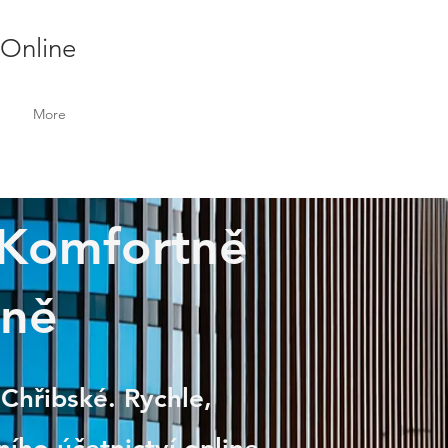
 Online
More
| Komfortně
lně
 Chřibské. Rychle,