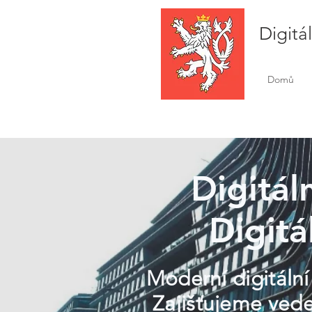
Digitá
Domů
Digitál
Digitá
Moderní digitální
Zajišťujeme vede