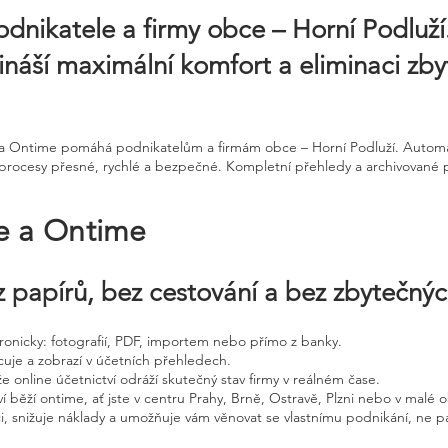
odnikatele a firmy obce – Horní Podluží
řináší maximální komfort a eliminaci zb
ne a Ontime pomáhá podnikatelům a firmám obce – Horní Podluží. Autom
procesy přesné, rychlé a bezpečné. Kompletní přehledy a archivované 
ne a Ontime
 papírů, bez cestování a bez zbytečný
ktronicky: fotografií, PDF, importem nebo přímo z banky.
cuje a zobrazí v účetních přehledech.
že online účetnictví odráží skutečný stav firmy v reálném čase.
í běží ontime, ať jste v centru Prahy, Brně, Ostravě, Plzni nebo v malé o
ci, snižuje náklady a umožňuje vám věnovat se vlastnímu podnikání, ne p