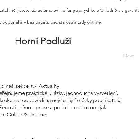
atel měl jistotu, že uctarna online funguje rychle, přehledně a s garan
 odborníka – bez papírů, bez starostí a vždy ontime.
Horní Podluží
Next
do naší sekce 👉 Aktuality,
eřejňujeme praktické ukázky, jednoduchá vysvětlení,
krokem a odpovědi na nejčastější otázky podnikatelů.
šenosti přímo z praxe a podrobnosti o tom, jak
tém Online & Ontime.