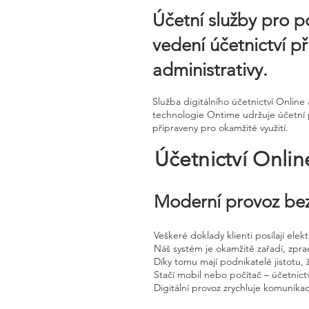
Účetní služby pro p
vedení účetnictví p
administrativy.
Služba digitálního účetnictví Onli
technologie Ontime udržuje účetní 
připraveny pro okamžité využití.
Účetnictví Onli
Moderní provoz bez
Veškeré doklady klienti posílají ele
Náš systém je okamžitě zařadí, zpra
Díky tomu mají podnikatelé jistotu, 
Stačí mobil nebo počítač – účetnictv
Digitální provoz zrychluje komunika