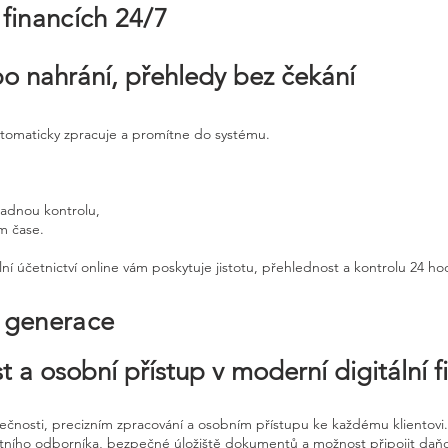
 financích 24/7
po nahrání, přehledy bez čekání
utomaticky zpracuje a promítne do systému.
padnou kontrolu,
ém čase.
ní účetnictví online vám poskytuje jistotu, přehlednost a kontrolu 24 h
é generace
t a osobní přístup v moderní digitální f
pečnosti, precizním zpracování a osobním přístupu ke každému klientovi.
etního odborníka, bezpečné úložiště dokumentů a možnost připojit daň