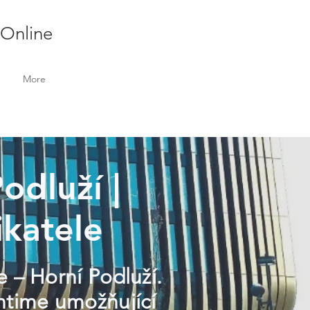
 Online
More
odluží |
ikatele
e – Horní Podluží.
ontime umožňující