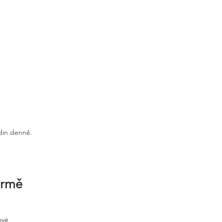
odin denně.
irmě
ové