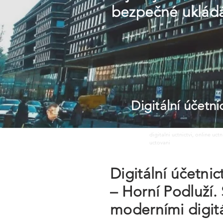
bezpečné ukládán
Digitální účetn
digitalni uctnictvi, online uct
uctovani
Digitální účetni
– Horní Podluží.
moderními digitál