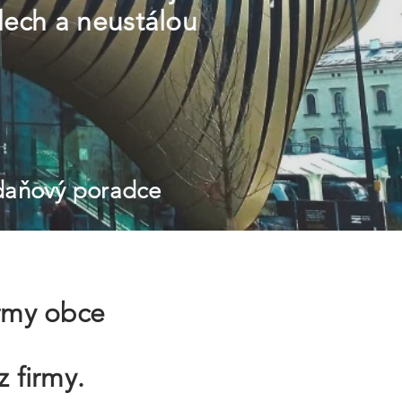
dech a neustálou
 daňový poradce
irmy obce
z firmy.