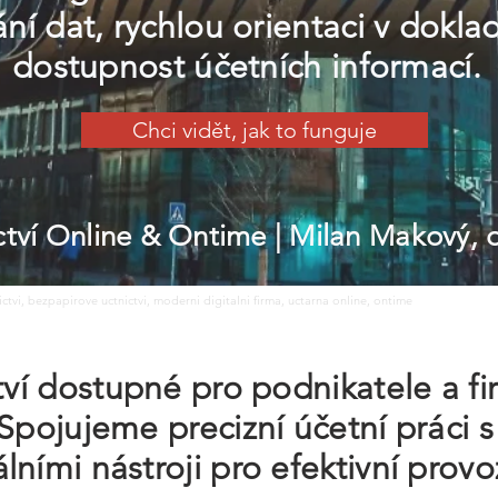
í dat, rychlou orientaci v dokla
dostupnost účetních informací.
Chci vidět, jak to funguje
ictví Online & Ontime
| Milan Makový,
nictvi, bezpapirove uctnictvi, moderni digitalni firma, uctarna online, ontime
ctví dostupné pro podnikatele a f
 Spojujeme precizní účetní práci s
ními nástroji pro efektivní provo