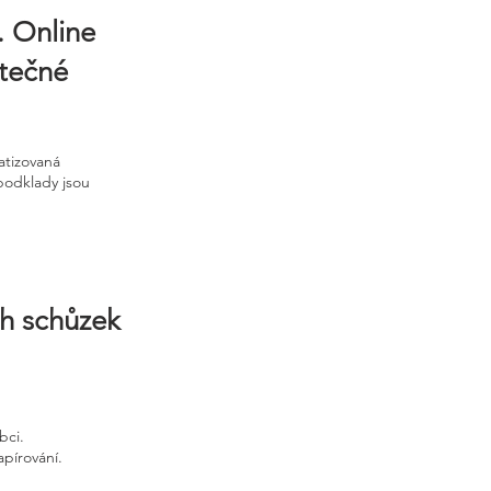
. Online
ytečné
atizovaná
podklady jsou
ch schůzek
bci.
apírování.