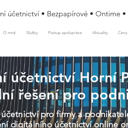
lní účetnictví • Bezpapírové • Ontime •
O mně
Služby
Postup spolupráce
Aktuality
Ceny
ní účetnictví Horní P
lní řešení pro podn
 účetnictví pro firmy a podnikatel
ní digitálního účetnictví online 