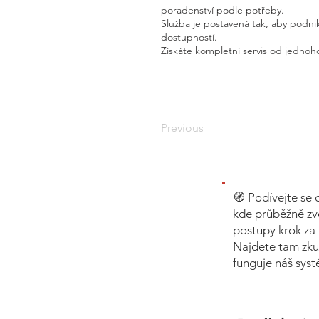
poradenství podle potřeby.
Služba je postavená tak, aby podnik
dostupností.
Získáte kompletní servis od jednoho
Previous
🧭 Podívejte se 
kde průběžně zv
postupy krok za 
Najdete tam zku
funguje náš sys