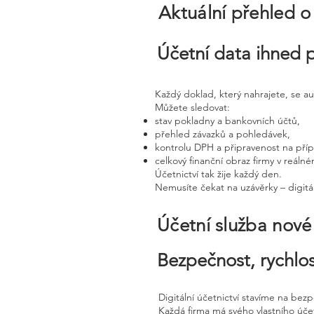
Aktuální přehled o
Účetní data ihned 
Každý doklad, který nahrajete, se a
Můžete sledovat:
stav pokladny a bankovních účtů,
přehled závazků a pohledávek,
kontrolu DPH a připravenost na pří
celkový finanční obraz firmy v reáln
Účetnictví tak žije každý den.
Nemusíte čekat na uzávěrky – digitál
Účetní služba nov
Bezpečnost, rychlos
Digitální účetnictví stavíme na bez
Každá firma má svého vlastního úč