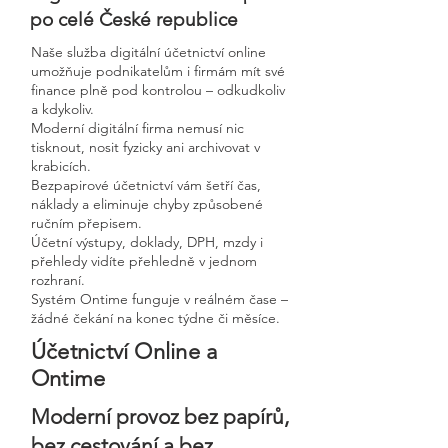
po celé České republice
Naše služba digitální účetnictví online
umožňuje podnikatelům i firmám mít své
finance plně pod kontrolou – odkudkoliv
a kdykoliv.
Moderní digitální firma nemusí nic
tisknout, nosit fyzicky ani archivovat v
krabicích.
Bezpapirové účetnictví vám šetří čas,
náklady a eliminuje chyby způsobené
ručním přepisem.
Účetní výstupy, doklady, DPH, mzdy i
přehledy vidíte přehledně v jednom
rozhraní.
Systém Ontime funguje v reálném čase –
žádné čekání na konec týdne či měsíce.
Účetnictví Online a
Ontime
Moderní provoz bez papírů,
bez cestování a bez