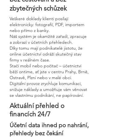
zbytečných schůzek
Veškeré doklady klienti posílají
elektronicky: fotografií, PDF, importem
nebo přímo z banky.
Náš systém je okamžitě zařadí, zpracuje
a zobrazí v účetních přehledech.
Díky tomu mají podnikatelé jistotu, že
online účetnictví odráží skutečný stav
firmy v reálném čase.
Stačí mobil nebo počítač – účetnictví
běží ontime, ať jste v centru Prahy, Brně,
Ostravě, Plzni nebo v malé obci.
Digitální provoz zrychluje komunikaci,
snižuje náklady a umožňuje vám věnovat
se vlastnímu podnikání, ne papírování.
Aktuální přehled o
financích 24/7
Účetní data ihned po nahrání,
přehledy bez čekání