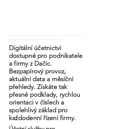
digitalni uctnictvi, online uctnictvi, bezpapirove uctnictvi, moderni
digitalni firma, uctarna online, ontime uctovani
Digitální účetnictví
dostupné pro podnikatele
a firmy z Dačic.
Bezpapírový provoz,
aktuální data a měsíční
přehledy. Získáte tak
přesné podklady, rychlou
orientaci v číslech a
spolehlivý základ pro
každodenní řízení firmy.
Účetní služby pro