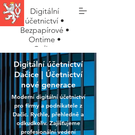
Digitální
účetnictví •
Bezpapírové •
Ontime •
Online
Digitální účetnictví
Dačice | Účetnictví
nové generace
Moderní digitální účetnictví
pro firmy a podnikatele z
Dačic. Rychle, přehledně a
odkudkoliv. Zajišťujeme
profesionální vedení