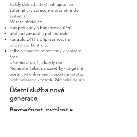
Každý doklad, který nahrajete, se
automaticky zpracuje a promítne do
systému.
Můžete sledovat:
stav pokladny a bankovních účtů,
přehled závazků a pohledávek,
kontrolu DPH a připravenost na
případnou kontrolu,
celkový finanční obraz firmy v reálném
čase.
Účetnictví tak žije každý den.
Nemusíte čekat na uzávěrky – digitální
účetnictví online vám poskytuje jistotu,
přehlednost a kontrolu 24 hodin denně.
Účetní služba nové
generace
Bezpečnost, rychlost a
osobní přístup v moderní
digitální firmě