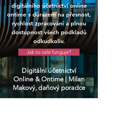
digitálního účetnictví online
ontime s důrazem na přesnost,
rychlost zpracování a plnou
dostupnost všech podkladů
odkudkoliv.
Jak to celé funguje?
Digitální účetnictví
Online & Ontime
| Milan
Makový, daňový poradce
Dačice