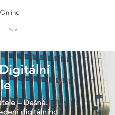
 Online
More
Digitální
le
atele – Dešná.
dení digitálního