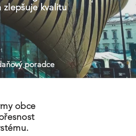
a zlepšuje kvalitu
 daňový poradce
irmy obce
 přesnost
ystému.