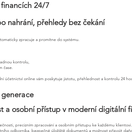
 financích 24/7
po nahrání, přehledy bez čekání
utomaticky zpracuje a promítne do systému.
padnou kontrolu,
ém čase.
ní účetnictví online vám poskytuje jistotu, přehlednost a kontrolu 24 h
é generace
t a osobní přístup v moderní digitální f
pečnosti, precizním zpracování a osobním přístupu ke každému klientovi.
etního odborníka, bezpečné úložiště dokumentů a možnost připojit daň