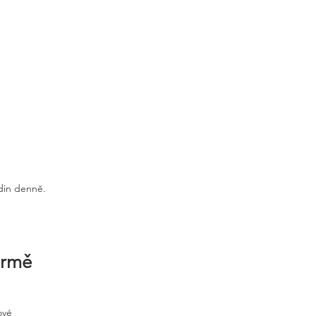
odin denně.
irmě
ové