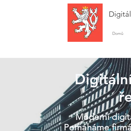
Digitá
Domů
Digitáln
ř
Moderní digitá
Pomáháme firmám 