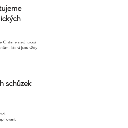
ytujeme
mických
je Ontime sjednocují
atům, která jsou vždy
ch schůzek
bci.
apírování.