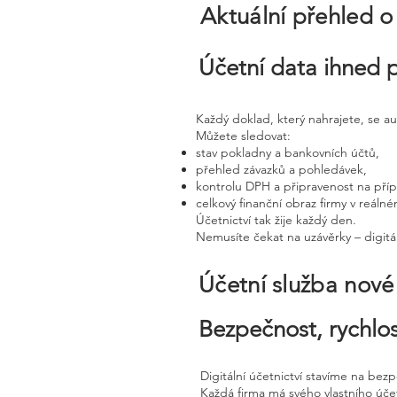
Aktuální přehled o
Účetní data ihned 
Každý doklad, který nahrajete, se a
Můžete sledovat:
stav pokladny a bankovních účtů,
přehled závazků a pohledávek,
kontrolu DPH a připravenost na pří
celkový finanční obraz firmy v reáln
Účetnictví tak žije každý den.
Nemusíte čekat na uzávěrky – digitál
Účetní služba nov
Bezpečnost, rychlos
Digitální účetnictví stavíme na bez
Každá firma má svého vlastního úč