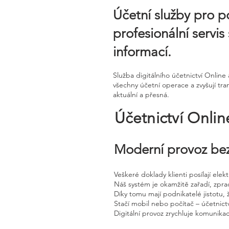
Účetní služby pro p
profesionální servi
informací.
Služba digitálního účetnictví Onli
všechny účetní operace a zvyšují tra
aktuální a přesná.
Účetnictví Onli
Moderní provoz bez
Veškeré doklady klienti posílají ele
Náš systém je okamžitě zařadí, zpra
Díky tomu mají podnikatelé jistotu, 
Stačí mobil nebo počítač – účetnictv
Digitální provoz zrychluje komunika