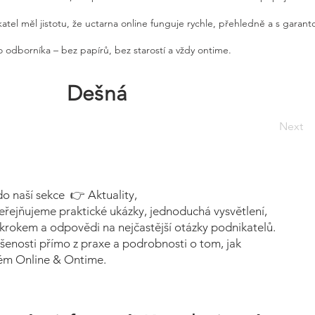
atel měl jistotu, že uctarna online funguje rychle, přehledně a s garan
 odborníka – bez papírů, bez starostí a vždy ontime.
Dešná
Next
do naší sekce 👉 Aktuality,
eřejňujeme praktické ukázky, jednoduchá vysvětlení,
krokem a odpovědi na nejčastější otázky podnikatelů.
šenosti přímo z praxe a podrobnosti o tom, jak
tém Online & Ontime.