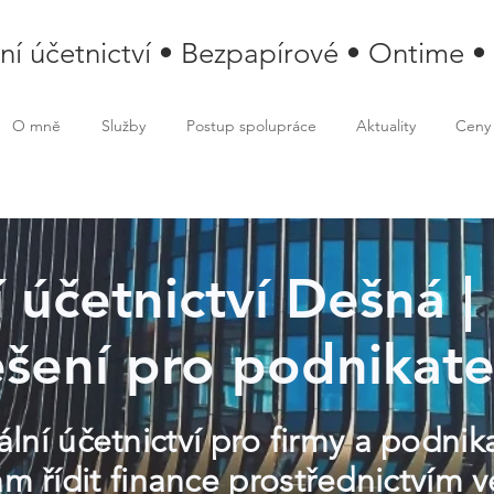
lní účetnictví • Bezpapírové • Ontime •
O mně
Služby
Postup spolupráce
Aktuality
Ceny
í účetnictví Dešná | 
ešení pro podnikate
lní účetnictví pro firmy a podnik
řídit finance prostřednictvím ve