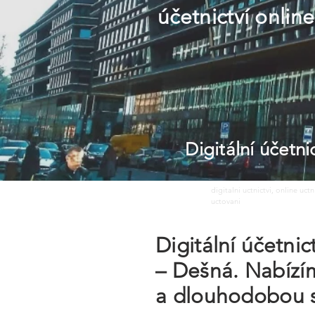
účetnictví online
Digitální účetn
digitalni uctnictvi, online uct
uctovani
Digitální účetni
– Dešná. Nabízím
a dlouhodobou s