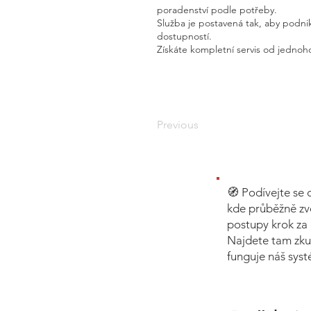
poradenství podle potřeby.
Služba je postavená tak, aby podnik
dostupností.
Získáte kompletní servis od jednoho
Previous
🧭 Podívejte se 
kde průběžně zv
postupy krok za 
Najdete tam zku
funguje náš sys