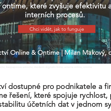
 ontime, které zvyšuje efektivitu 
interních procesů.
Chci vidět, jak to funguje
ictví Online & Ontime
| Milan Makový,
nictvi, bezpapirove uctnictvi, moderni digitalni firma, uctarna online, ontime
ctví dostupné pro podnikatele a f
e řešení, které spojuje rychlost,
tabilitu účetních dat v jednom s