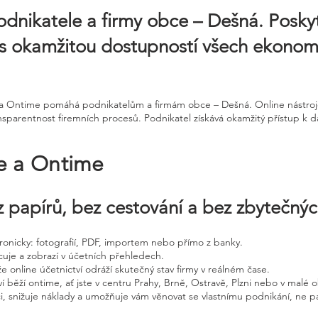
odnikatele a firmy obce – Dešná. Posk
s s okamžitou dostupností všech ekono
ne a Ontime pomáhá podnikatelům a firmám obce – Dešná. Online nástro
nsparentnost firemních procesů. Podnikatel získává okamžitý přístup k d
ne a Ontime
 papírů, bez cestování a bez zbytečný
ktronicky: fotografií, PDF, importem nebo přímo z banky.
cuje a zobrazí v účetních přehledech.
že online účetnictví odráží skutečný stav firmy v reálném čase.
í běží ontime, ať jste v centru Prahy, Brně, Ostravě, Plzni nebo v malé o
ci, snižuje náklady a umožňuje vám věnovat se vlastnímu podnikání, ne p