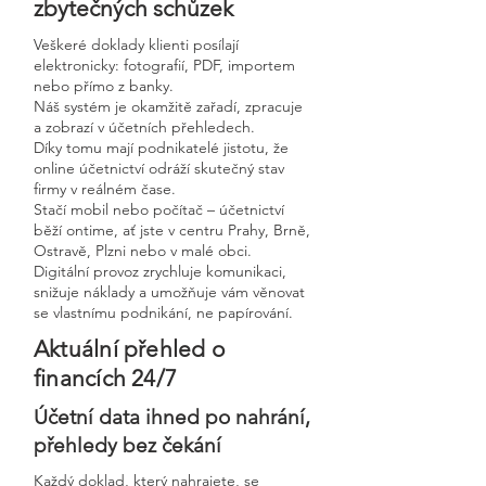
zbytečných schůzek
Veškeré doklady klienti posílají
elektronicky: fotografií, PDF, importem
nebo přímo z banky.
Náš systém je okamžitě zařadí, zpracuje
a zobrazí v účetních přehledech.
Díky tomu mají podnikatelé jistotu, že
online účetnictví odráží skutečný stav
firmy v reálném čase.
Stačí mobil nebo počítač – účetnictví
běží ontime, ať jste v centru Prahy, Brně,
Ostravě, Plzni nebo v malé obci.
Digitální provoz zrychluje komunikaci,
snižuje náklady a umožňuje vám věnovat
se vlastnímu podnikání, ne papírování.
Aktuální přehled o
financích 24/7
Účetní data ihned po nahrání,
přehledy bez čekání
Každý doklad, který nahrajete, se