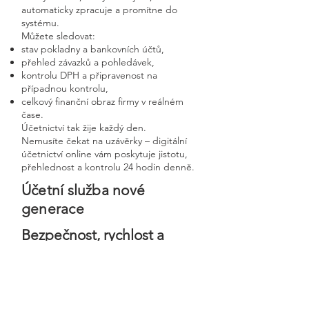
automaticky zpracuje a promítne do
systému.
Můžete sledovat:
stav pokladny a bankovních účtů,
přehled závazků a pohledávek,
kontrolu DPH a připravenost na
případnou kontrolu,
celkový finanční obraz firmy v reálném
čase.
Účetnictví tak žije každý den.
Nemusíte čekat na uzávěrky – digitální
účetnictví online vám poskytuje jistotu,
přehlednost a kontrolu 24 hodin denně.
Účetní služba nové
generace
Bezpečnost, rychlost a
osobní přístup v moderní
digitální firmě
Digitální účetnictví stavíme na