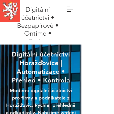
Digitální
účetnictví •
Bezpapírové •
Ontime •
Online
Digitální účetnictví
Horažďovice |
Automatizace •
Přehled • Kontrola
Moderní digitální účetnictví
pro firmy a podnikatele z
Horažďovic. Rychle, přehledně
a odkudkoliv. Nabízíme vedení