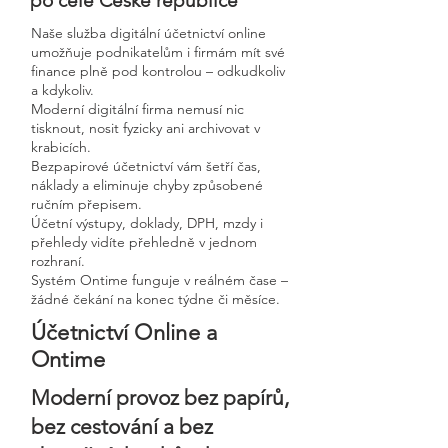
po celé České republice
Naše služba digitální účetnictví online
umožňuje podnikatelům i firmám mít své
finance plně pod kontrolou – odkudkoliv
a kdykoliv.
Moderní digitální firma nemusí nic
tisknout, nosit fyzicky ani archivovat v
krabicích.
Bezpapirové účetnictví vám šetří čas,
náklady a eliminuje chyby způsobené
ručním přepisem.
Účetní výstupy, doklady, DPH, mzdy i
přehledy vidíte přehledně v jednom
rozhraní.
Systém Ontime funguje v reálném čase –
žádné čekání na konec týdne či měsíce.
Účetnictví Online a
Ontime
Moderní provoz bez papírů,
bez cestování a bez