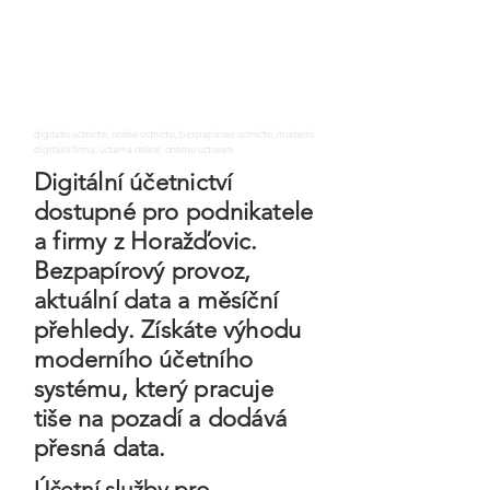
digitalni uctnictvi, online uctnictvi, bezpapirove uctnictvi, moderni
digitalni firma, uctarna online, ontime uctovani
Digitální účetnictví
dostupné pro podnikatele
a firmy z Horažďovic.
Bezpapírový provoz,
aktuální data a měsíční
přehledy. Získáte výhodu
moderního účetního
systému, který pracuje
tiše na pozadí a dodává
přesná data.
Účetní služby pro