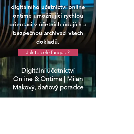
digitálního účetnictví online
ontime umožňující rychlou
orientaci v účetních údajích a
bezpečnou archivaci všech
dokladů.
Jak to celé funguje?
Digitální účetnictví
Online & Ontime
| Milan
Makový, daňový poradce
Horažďovice