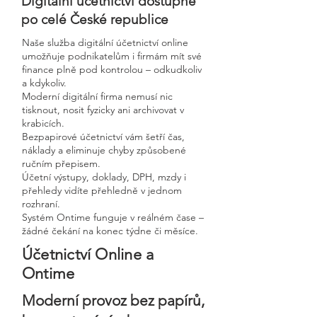
Digitální účetnictví dostupné
po celé České republice
Naše služba digitální účetnictví online
umožňuje podnikatelům i firmám mít své
finance plně pod kontrolou – odkudkoliv
a kdykoliv.
Moderní digitální firma nemusí nic
tisknout, nosit fyzicky ani archivovat v
krabicích.
Bezpapirové účetnictví vám šetří čas,
náklady a eliminuje chyby způsobené
ručním přepisem.
Účetní výstupy, doklady, DPH, mzdy i
přehledy vidíte přehledně v jednom
rozhraní.
Systém Ontime funguje v reálném čase –
žádné čekání na konec týdne či měsíce.
Účetnictví Online a
Ontime
Moderní provoz bez papírů,