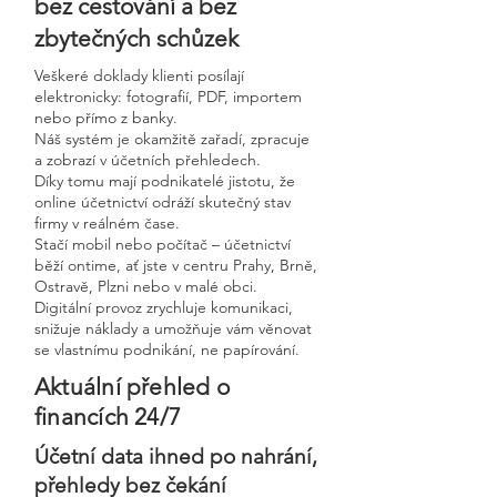
bez cestování a bez
zbytečných schůzek
Veškeré doklady klienti posílají
elektronicky: fotografií, PDF, importem
nebo přímo z banky.
Náš systém je okamžitě zařadí, zpracuje
a zobrazí v účetních přehledech.
Díky tomu mají podnikatelé jistotu, že
online účetnictví odráží skutečný stav
firmy v reálném čase.
Stačí mobil nebo počítač – účetnictví
běží ontime, ať jste v centru Prahy, Brně,
Ostravě, Plzni nebo v malé obci.
Digitální provoz zrychluje komunikaci,
snižuje náklady a umožňuje vám věnovat
se vlastnímu podnikání, ne papírování.
Aktuální přehled o
financích 24/7
Účetní data ihned po nahrání,
přehledy bez čekání