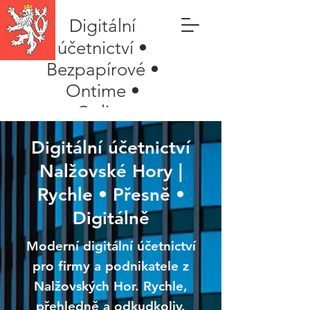
Digitální
účetnictví •
Bezpapírové •
Ontime •
Online
Digitální účetnictví
Nalžovské Hory |
Rychle • Přesně •
Digitálně
Moderní digitální účetnictví
pro firmy a podnikatele z
Nalžovských Hor. Rychle,
přehledně a odkudkoliv.