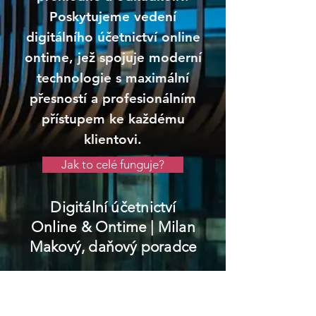
Poskytujeme vedení
digitálního účetnictví online
ontime, jež spojuje moderní
technologie s maximální
přesností a profesionálním
přístupem ke každému
klientovi.
Jak to celé funguje?
Digitální účetnictví
Online & Ontime
| Milan
Makový, daňový poradce
Nalžovské Hory