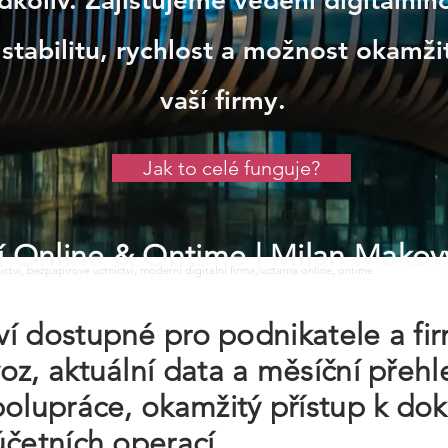
koliv. Zajišťujeme vedení digitálního
 stabilitu, rychlost a možnost okamž
vaší firmy.
Jak to celé funguje?
tví Online & Ontime
| Milan Makov
tnictvi, bezpapirove uctnictvi, moderni digitalni firma, uctarna online, ontime
tví dostupné pro podnikatele a fir
z, aktuální data a měsíční přehl
polupráce, okamžitý přístup k do
účetních operací.