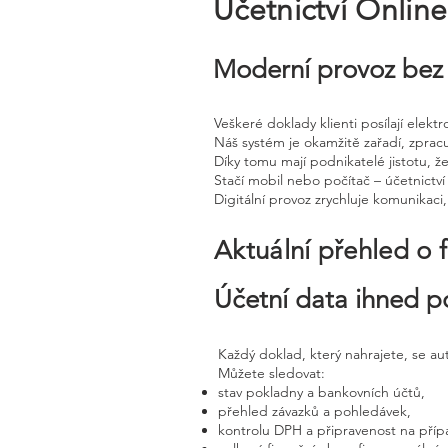
Účetnictví Onlin
Moderní provoz bez 
Veškeré doklady klienti posílají elek
Náš systém je okamžitě zařadí, zprac
Díky tomu mají podnikatelé jistotu, že
Stačí mobil nebo počítač – účetnictví 
Digitální provoz zrychluje komunikaci
Aktuální přehled o 
Účetní data ihned p
Každý doklad, který nahrajete, se a
Můžete sledovat:
stav pokladny a bankovních účtů,
přehled závazků a pohledávek,
kontrolu DPH a připravenost na příp