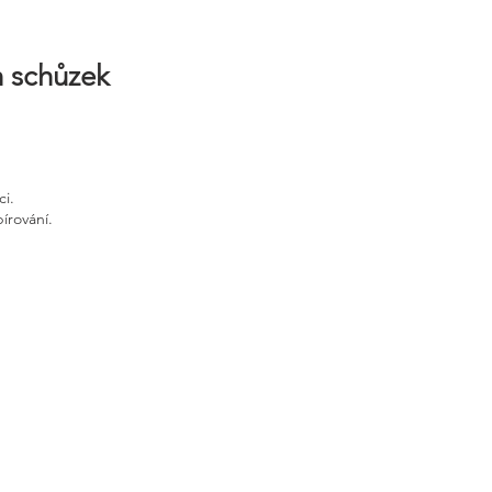
h schůzek
ci.
írování.