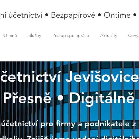
lní účetnictví • Bezpapírové • Ontime •
O mně
Služby
Postup spolupráce
Aktuality
Ceny
účetnictví Jevišovice
ovice
Přesně • Digitálně
 účetnictví pro firmy a podnikatele z 