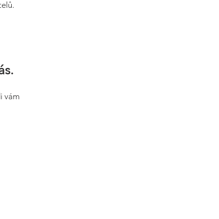
elů.
ás.
di vám