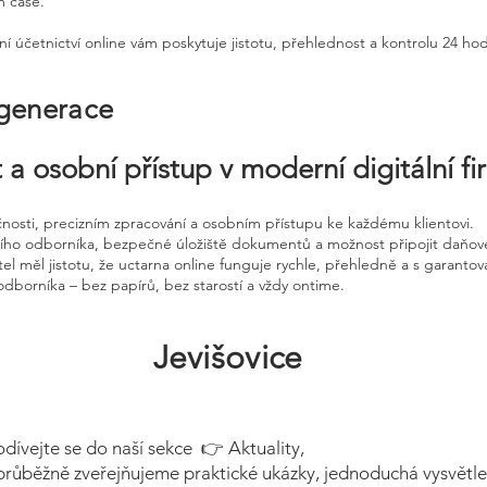
m čase.
ní účetnictví online vám poskytuje jistotu, přehlednost a kontrolu 24 ho
 generace
 a osobní přístup v moderní digitální f
čnosti, precizním zpracování a osobním přístupu ke každému klientovi.
ního odborníka, bezpečné úložiště dokumentů a možnost připojit daňov
el měl jistotu, že uctarna online funguje rychle, přehledně a s garanto
odborníka – bez papírů, bez starostí a vždy ontime.
Jevišovice
odívejte se do naší sekce 👉 Aktuality,
průběžně zveřejňujeme praktické ukázky, jednoduchá vysvětle