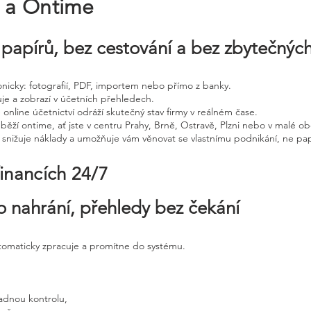
e a Ontime
papírů, bez cestování a bez zbytečnýc
tronicky: fotografií, PDF, importem nebo přímo z banky.
uje a zobrazí v účetních přehledech.
 online účetnictví odráží skutečný stav firmy v reálném čase.
běží ontime, ať jste v centru Prahy, Brně, Ostravě, Plzni nebo v malé ob
, snižuje náklady a umožňuje vám věnovat se vlastnímu podnikání, ne pap
financích 24/7
o nahrání, přehledy bez čekání
utomaticky zpracuje a promítne do systému.
adnou kontrolu,