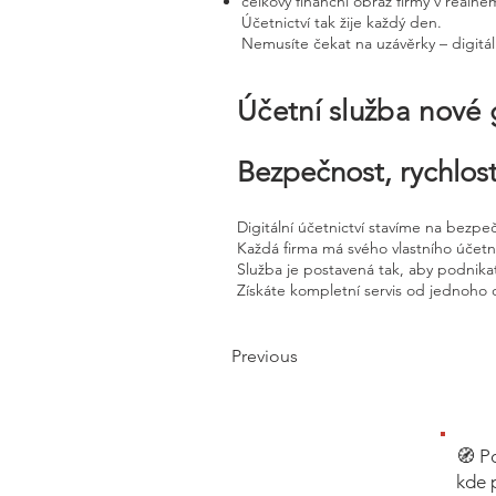
celkový finanční obraz firmy v reálné
Účetnictví tak žije každý den.
Nemusíte čekat na uzávěrky – digitál
Účetní služba nové
Bezpečnost, rychlost
Digitální účetnictví stavíme na bezpe
Každá firma má svého vlastního účet
Služba je postavená tak, aby podnikat
Získáte kompletní servis od jednoho 
Previous
🧭 P
kde 