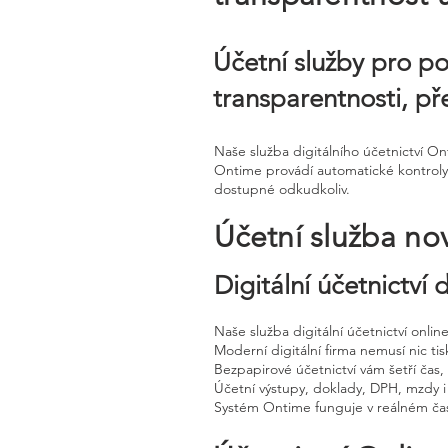
Účetní služby pro po
transparentnosti, př
Naše služba digitálního účetnictví O
Ontime provádí automatické kontroly, t
dostupné odkudkoliv.
Účetní služba no
Digitální účetnictví
Naše služba digitální účetnictví onli
Moderní digitální firma nemusí nic tisk
Bezpapirové účetnictví vám šetří čas
Účetní výstupy, doklady, DPH, mzdy i
Systém Ontime funguje v reálném čas