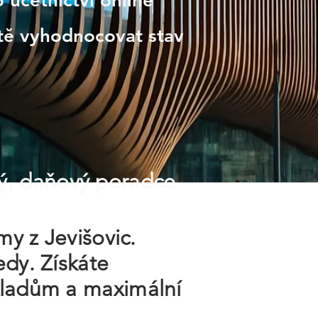
 účetnictví online
itě vyhodnocovat stav
ý, daňový poradce
my z Jevišovic.
edy. Získáte
kladům a maximální