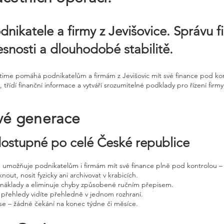
dnikatele a firmy z Jevišovice. Správu f
esnosti a dlouhodobé stabilitě.
ntime pomáhá podnikatelům a firmám z Jevišovic mít své finance pod kon
řídí finanční informace a vytváří srozumitelné podklady pro řízení firmy
vé generace
 dostupné po celé České republice
ne umožňuje podnikatelům i firmám mít své finance plně pod kontrolou – 
nout, nosit fyzicky ani archivovat v krabicích.
, náklady a eliminuje chyby způsobené ručním přepisem.
 přehledy vidíte přehledně v jednom rozhraní.
e – žádné čekání na konec týdne či měsíce.