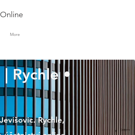
 Online
More
 | Rychle •
Jevišovic. Rychle,