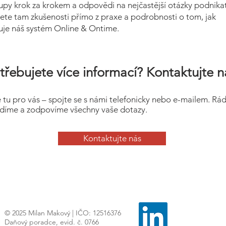
upy krok za krokem a odpovědi na nejčastější otázky podnikat
ete tam zkušenosti přímo z praxe a podrobnosti o tom, jak
uje náš systém Online & Ontime.
třebujete více informací? Kontaktujte n
 tu pro vás – spojte se s námi telefonicky nebo e-mailem. Rá
díme a zodpovíme všechny vaše dotazy.
Kontaktujte nás
© 2025 Milan Makový | IČO: 12516376
Daňový poradce, evid. č. 0766