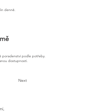
din denně.
irmě
é poradenství podle potřeby.
vanou dostupností.
Next
ní,