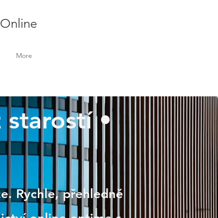
 Online
More
 starostí •
že. Rychle, přehledně