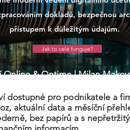
me moderní vedení digitálního účetni
pracováním dokladů, bezpečnou arc
přístupem k důležitým údajům.
Jak to celé funguje?
tví Online & Ontime
| Milan Makov
tnictvi, bezpapirove uctnictvi, moderni digitalni firma, uctarna online, ontime
tví dostupné pro podnikatele a fi
oz, aktuální data a měsíční pře
erně, bez papírů a s nepřetržit
finančním informacím.