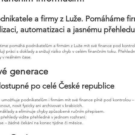
odnikatele a firmy z Luže. Pomáháme f
alizaci, automatizaci a jasnému přehledu
ntime pomáhá podnikatelům a firmám z Luže mít své finance pod kontrolo
ují práci s doklady a snižují riziko chyb v celém finančním toku. Přeh
y v reálném čase.
vé generace
 dostupné po celé České republice
ne umožňuje podnikatelům i firmám mít své finance plně pod kontrolou – 
nout, nosit fyzicky ani archivovat v krabicích.
, náklady a eliminuje chyby způsobené ručním přepisem.
 přehledy vidíte přehledně v jednom rozhraní.
e – žádné čekání na konec týdne či měsíce.