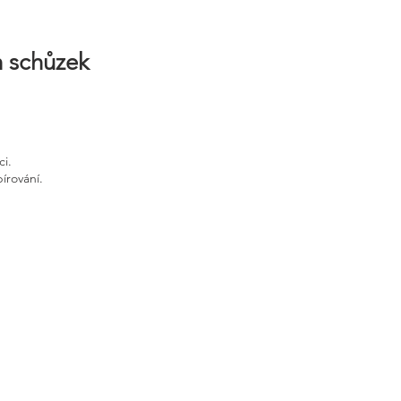
h schůzek
ci.
írování.