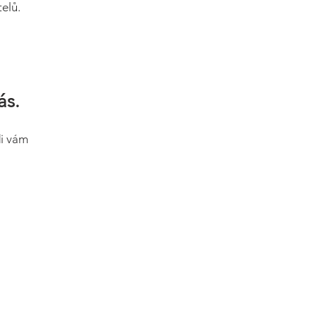
elů.
ás.
di vám