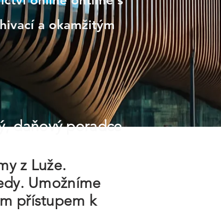
ctví online ontime s
hivací a okamžitým
ý, daňový poradce
rmy z Luže.
hledy. Umožníme
ým přístupem k