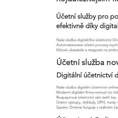
Účetní služby pro p
efektivně díky digit
Naše služba digitálního účetnictví O
Automatizované účetní procesy zrychl
klíčové ukazatele a reagovat na změn
Účetní služba no
Digitální účetnictví
Naše služba digitální účetnictví onli
Moderní digitální firma nemusí nic tisk
Bezpapirové účetnictví vám šetří čas
Účetní výstupy, doklady, DPH, mzdy i
Systém Ontime funguje v reálném čas