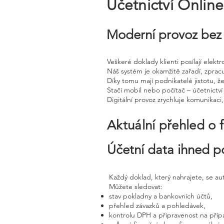
Účetnictví Onlin
Moderní provoz bez 
Veškeré doklady klienti posílají elek
Náš systém je okamžitě zařadí, zprac
Díky tomu mají podnikatelé jistotu, že
Stačí mobil nebo počítač – účetnictví 
Digitální provoz zrychluje komunikaci
Aktuální přehled o 
Účetní data ihned p
Každý doklad, který nahrajete, se a
Můžete sledovat:
stav pokladny a bankovních účtů,
přehled závazků a pohledávek,
kontrolu DPH a připravenost na příp