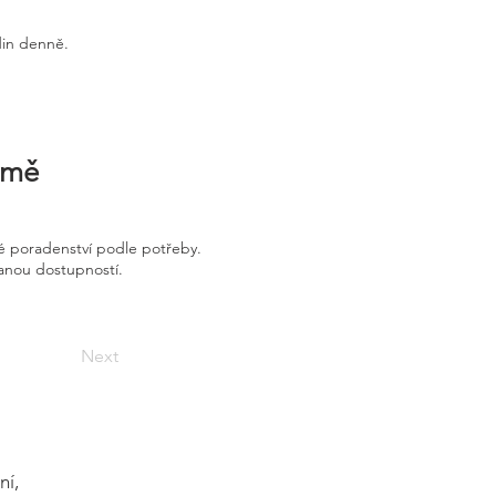
din denně.
irmě
é poradenství podle potřeby.
vanou dostupností.
Next
ní,