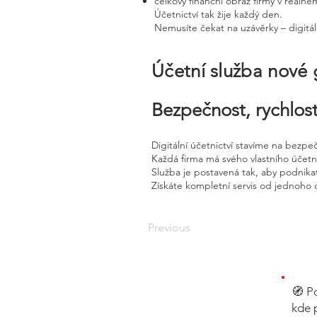
celkový finanční obraz firmy v reálné
Účetnictví tak žije každý den.
Nemusíte čekat na uzávěrky – digitál
Účetní služba nové
Bezpečnost, rychlost
Digitální účetnictví stavíme na bezpe
Každá firma má svého vlastního účet
Služba je postavená tak, aby podnikat
Získáte kompletní servis od jednoho 
Previous
🧭 P
kde 