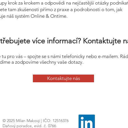
upy krok za krokem a odpovědi na nejčastější otázky podnikat
ete tam zkušenosti přímo z praxe a podrobnosti o tom, jak
uje náš systém Online & Ontime.
třebujete více informací? Kontaktujte n
 tu pro vás – spojte se s námi telefonicky nebo e-mailem. Rá
díme a zodpovíme všechny vaše dotazy.
Kontaktujte nás
© 2025 Milan Makový | IČO: 12516376
Daňový poradce, evid. č. 0766