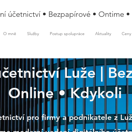
lní účetnictví • Bezpapírové • Ontime •
O mně
Služby
Postup spolupráce
Aktuality
Ceny
účetnictví Luže | Bez
Online • Kdykoli
etnictví pro firmy a podnikatele z Lu