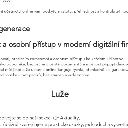
m čase.
ní účetnictví online vám poskytuje jistotu, přehlednost a kontrolu 24 ho
 generace
 a osobní přístup v moderní digitální f
čnosti, precizním zpracování a osobním přístupu ke každému klientovi.
ního odborníka, bezpečné úložiště dokumentů a možnost připojit daňov
el měl jistotu, že uctarna online funguje rychle, přehledně a s garanto
odborníka – bez papírů, bez starostí a vždy ontime.
Luže
odívejte se do naší sekce 👉 Aktuality,
průběžně zveřejňujeme praktické ukázky, jednoduchá vysvětle