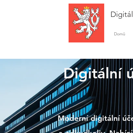
Digitá
Domů
Digitální 
Luže
Moderní digitální úč