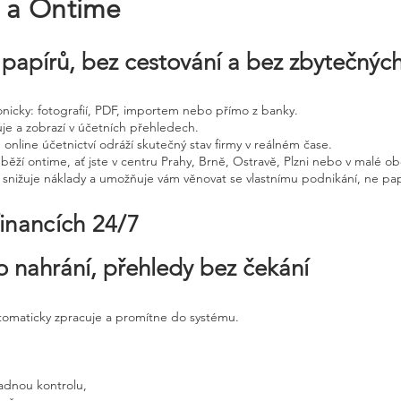
e a Ontime
papírů, bez cestování a bez zbytečnýc
tronicky: fotografií, PDF, importem nebo přímo z banky.
uje a zobrazí v účetních přehledech.
 online účetnictví odráží skutečný stav firmy v reálném čase.
běží ontime, ať jste v centru Prahy, Brně, Ostravě, Plzni nebo v malé ob
, snižuje náklady a umožňuje vám věnovat se vlastnímu podnikání, ne pap
financích 24/7
o nahrání, přehledy bez čekání
utomaticky zpracuje a promítne do systému.
adnou kontrolu,