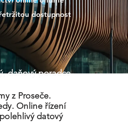
ctví online ontime
řetržitou dostupnost
ý, daňový poradce
rmy z Proseče.
dy. Online řízení
 spolehlivý datový