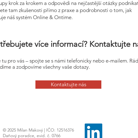
upy krok za krokem a odpovědi na nejčastější otázky podnikat
ete tam zkušenosti přímo z praxe a podrobnosti o tom, jak
uje náš systém Online & Ontime.
třebujete více informací? Kontaktujte n
 tu pro vás – spojte se s námi telefonicky nebo e-mailem. Rá
díme a zodpovíme všechny vaše dotazy.
Kontaktujte nás
© 2025 Milan Makový | IČO: 12516376
Daňový poradce, evid. č. 0766