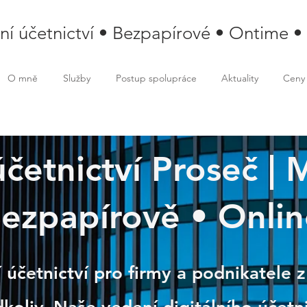
lní účetnictví • Bezpapírové • Ontime •
O mně
Služby
Postup spolupráce
Aktuality
Ceny
 účetnictví Proseč |
eč
ezpapírově • Onlin
 účetnictví pro firmy a podnikatele z