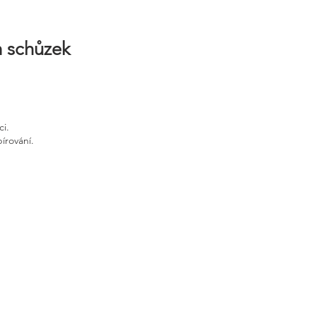
h schůzek
ci.
írování.