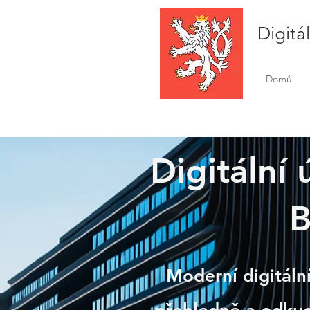
Digitá
Domů
Digitální
Pros
B
Moderní digitální