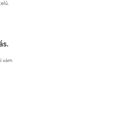
elů.
ás.
di vám