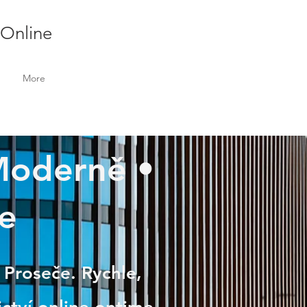
 Online
More
 Moderně •
e
 Proseče. Rychle,