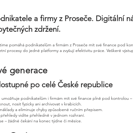
dnikatele a firmy z Proseče. Digitální n
zbytečných zdržení.
ntime pomáhá podnikatelům a firmám z Proseče mít své finance pod kont
tní procesy do jedné platformy a zvyšují efektivitu práce. Veškeré výstu
vé generace
 dostupné po celé České republice
ne umožňuje podnikatelům i firmám mít své finance plně pod kontrolou – 
nout, nosit fyzicky ani archivovat v krabicích.
, náklady a eliminuje chyby způsobené ručním přepisem.
 přehledy vidíte přehledně v jednom rozhraní.
e – žádné čekání na konec týdne či měsíce.