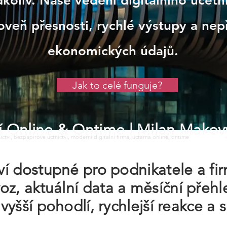
oliv. Naše vedení digitálního účetni
oveň přesnosti, rychlé výstupy a nep
ekonomických údajů.
Jak to celé funguje?
tví Online & Ontime
| Milan Makov
tnictvi, bezpapirove uctnictvi, moderni digitalni firma, uctarna online, ontime
tví dostupné pro podnikatele a fi
z, aktuální data a měsíční přehle
 vyšší pohodlí, rychlejší reakce a