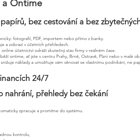
e a Ontime
papírů, bez cestování a bez zbytečnýc
tronicky: fotografií, PDF, importem nebo přímo z banky.
uje a zobrazí v účetních přehledech.
 online účetnictví odráží skutečný stav firmy v reálném čase.
běží ontime, ať jste v centru Prahy, Brně, Ostravě, Plzni nebo v malé ob
, snižuje náklady a umožňuje vám věnovat se vlastnímu podnikání, ne pap
financích 24/7
o nahrání, přehledy bez čekání
utomaticky zpracuje a promítne do systému.
adnou kontrolu,