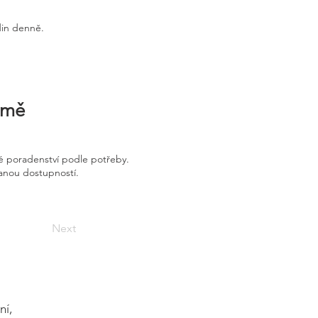
din denně.
irmě
é poradenství podle potřeby.
vanou dostupností.
Next
ní,