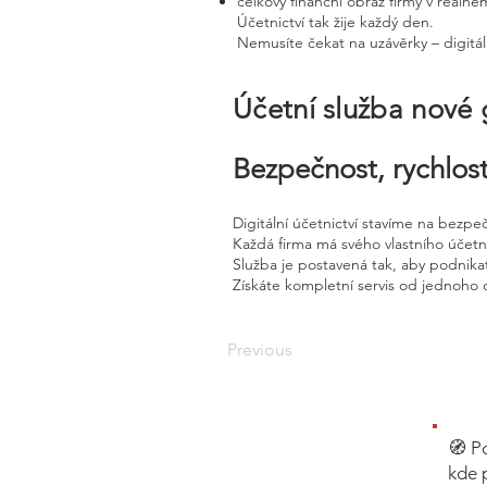
celkový finanční obraz firmy v reálné
Účetnictví tak žije každý den.
Nemusíte čekat na uzávěrky – digitál
Účetní služba nové
Bezpečnost, rychlost
Digitální účetnictví stavíme na bezpe
Každá firma má svého vlastního účet
Služba je postavená tak, aby podnikat
Získáte kompletní servis od jednoho 
Previous
🧭 P
kde 