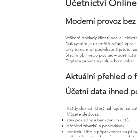
Účetnictví Onlin
Moderní provoz bez 
Veškeré doklady klienti posílají elek
Náš systém je okamžitě zařadí, zprac
Díky tomu mají podnikatelé jistotu, že
Stačí mobil nebo počítač – účetnictví 
Digitální provoz zrychluje komunikaci
Aktuální přehled o 
Účetní data ihned p
Každý doklad, který nahrajete, se a
Můžete sledovat:
stav pokladny a bankovních účtů,
přehled závazků a pohledávek,
kontrolu DPH a připravenost na příp