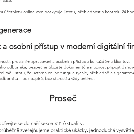
m čase.
ní účetnictví online vám poskytuje jistotu, přehlednost a kontrolu 24 ho
 generace
 a osobní přístup v moderní digitální f
čnosti, precizním zpracování a osobním přístupu ke každému klientovi.
ního odborníka, bezpečné úložiště dokumentů a možnost připojit daňov
el měl jistotu, že uctarna online funguje rychle, přehledně a s garanto
odborníka – bez papírů, bez starostí a vždy ontime.
Proseč
odívejte se do naší sekce 👉 Aktuality,
průběžně zveřejňujeme praktické ukázky, jednoduchá vysvětle