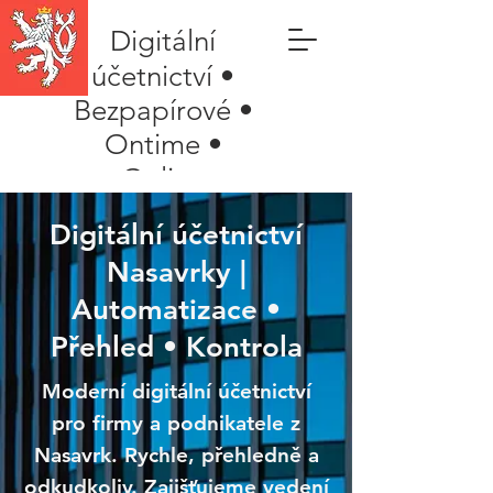
Digitální
účetnictví •
Bezpapírové •
Ontime •
Online
Digitální účetnictví
Nasavrky |
Automatizace •
Přehled • Kontrola
Moderní digitální účetnictví
pro firmy a podnikatele z
Nasavrk. Rychle, přehledně a
odkudkoliv. Zajišťujeme vedení