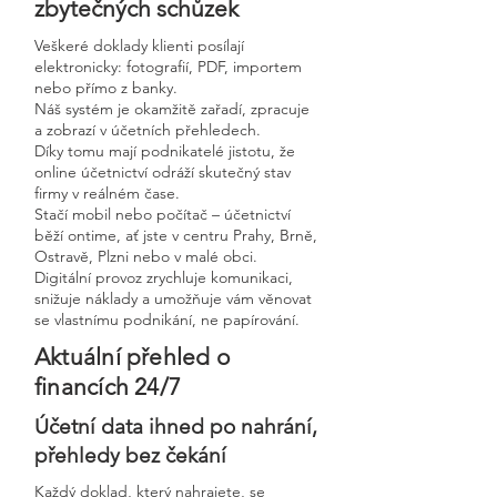
zbytečných schůzek
Veškeré doklady klienti posílají
elektronicky: fotografií, PDF, importem
nebo přímo z banky.
Náš systém je okamžitě zařadí, zpracuje
a zobrazí v účetních přehledech.
Díky tomu mají podnikatelé jistotu, že
online účetnictví odráží skutečný stav
firmy v reálném čase.
Stačí mobil nebo počítač – účetnictví
běží ontime, ať jste v centru Prahy, Brně,
Ostravě, Plzni nebo v malé obci.
Digitální provoz zrychluje komunikaci,
snižuje náklady a umožňuje vám věnovat
se vlastnímu podnikání, ne papírování.
Aktuální přehled o
financích 24/7
Účetní data ihned po nahrání,
přehledy bez čekání
Každý doklad, který nahrajete, se