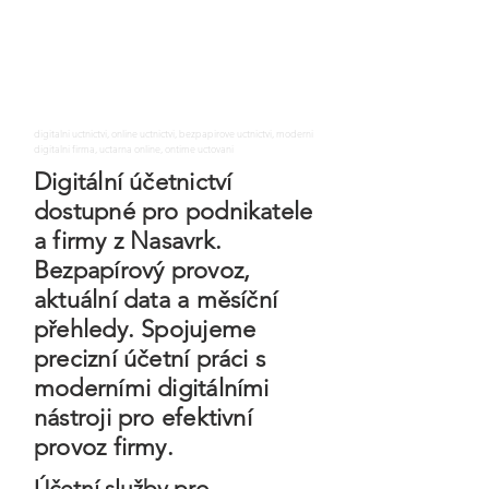
digitalni uctnictvi, online uctnictvi, bezpapirove uctnictvi, moderni
digitalni firma, uctarna online, ontime uctovani
Digitální účetnictví
dostupné pro podnikatele
a firmy z Nasavrk.
Bezpapírový provoz,
aktuální data a měsíční
přehledy. Spojujeme
precizní účetní práci s
moderními digitálními
nástroji pro efektivní
provoz firmy.
Účetní služby pro