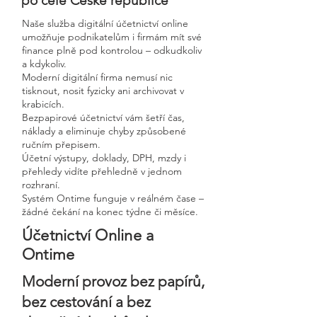
po celé České republice
Naše služba digitální účetnictví online
umožňuje podnikatelům i firmám mít své
finance plně pod kontrolou – odkudkoliv
a kdykoliv.
Moderní digitální firma nemusí nic
tisknout, nosit fyzicky ani archivovat v
krabicích.
Bezpapirové účetnictví vám šetří čas,
náklady a eliminuje chyby způsobené
ručním přepisem.
Účetní výstupy, doklady, DPH, mzdy i
přehledy vidíte přehledně v jednom
rozhraní.
Systém Ontime funguje v reálném čase –
žádné čekání na konec týdne či měsíce.
Účetnictví Online a
Ontime
Moderní provoz bez papírů,
bez cestování a bez