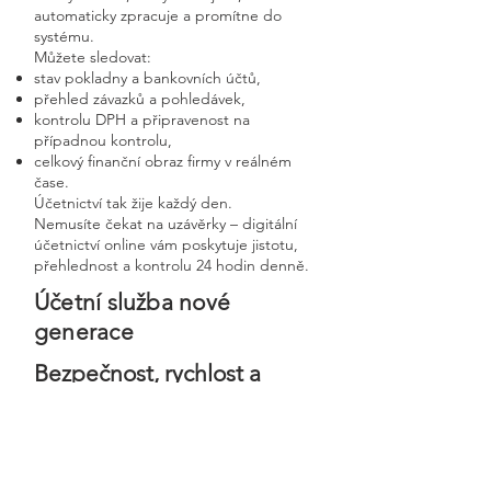
automaticky zpracuje a promítne do
systému.
Můžete sledovat:
stav pokladny a bankovních účtů,
přehled závazků a pohledávek,
kontrolu DPH a připravenost na
případnou kontrolu,
celkový finanční obraz firmy v reálném
čase.
Účetnictví tak žije každý den.
Nemusíte čekat na uzávěrky – digitální
účetnictví online vám poskytuje jistotu,
přehlednost a kontrolu 24 hodin denně.
Účetní služba nové
generace
Bezpečnost, rychlost a
osobní přístup v moderní
digitální firmě
Digitální účetnictví stavíme na